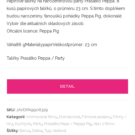
Papírové talířky na narozeninovou párty Prasátko Peppa. 8
kusů papírových talířků, o průměru 23 cm. S tímto doplňkem
budou narozeniny, fanoušků pohádky Peppa Pig, dokonalé.
Výběr dle aktuálních skladových zásob.
Oficiální licence: Peppa Pig
Váha86 gMateriálypapírVelikostprůměr: 23 cm
Talířky Prasátko Peppa / Party
DETAIL
SKU:
JAVDPA9906329
Kategorií:
Animované filmy
,
Domácnost
,
Filmové postavy
,
Filmy /
Hry
,
Kuchyně
,
Párty
,
Prasátko Pepa / Peppa Pig
,
Veci z filmu
Štítky:
Barva
,
Délka
,
Typ
,
Velikost