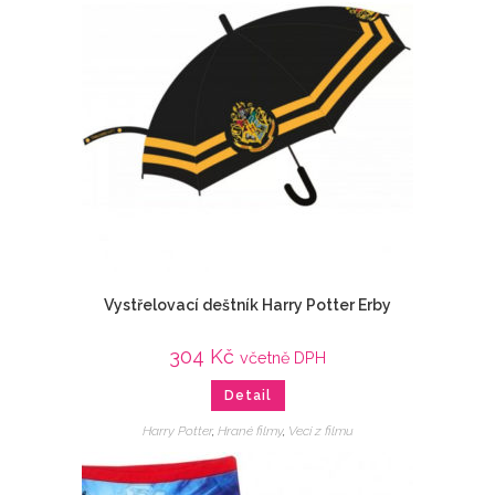
Vystřelovací deštník Harry Potter Erby
304
Kč
včetně DPH
Detail
Harry Potter
,
Hrané filmy
,
Veci z filmu