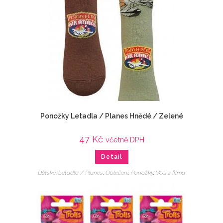
Ponožky Letadla / Planes Hnědé / Zelené
47
Kč
včetně DPH
Detail
Dětské
,
Letadla / Planes
,
Oblečení
,
Ponožky
,
Veci z filmu