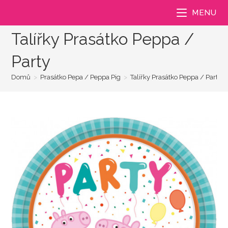
Přejít
MENU
k
obsahu
Talířky Prasátko Peppa /
Party
Domů
>
Prasátko Pepa / Peppa Pig
>
Talířky Prasátko Peppa / Party