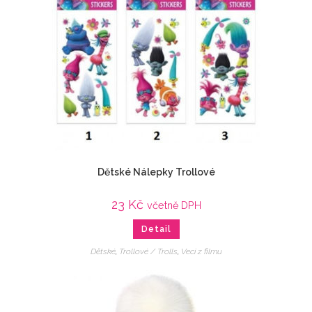
Dětské Nálepky Trollové
23
Kč
včetně DPH
Detail
Dětské
,
Trollové / Trolls
,
Veci z filmu