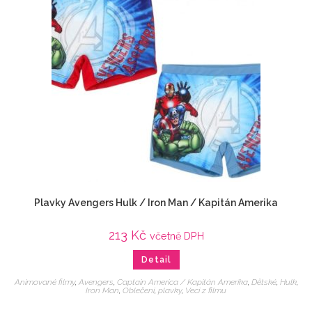
Plavky Avengers Hulk / Iron Man / Kapitán Amerika
213
Kč
včetně DPH
Detail
Animované filmy
,
Avengers
,
Captain America / Kapitán Amerika
,
Dětské
,
Hulk
,
Iron Man
,
Oblečení
,
plavky
,
Veci z filmu