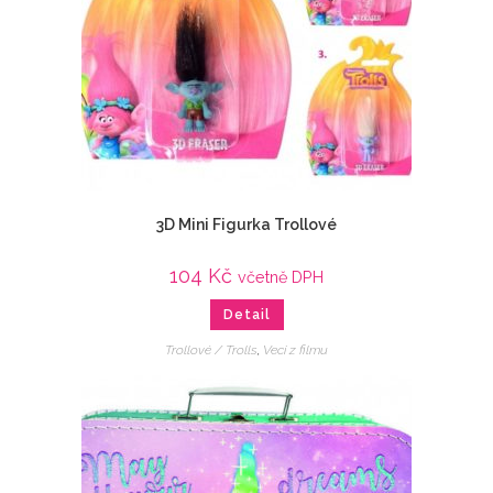
3D Mini Figurka Trollové
104
Kč
včetně DPH
Detail
Trollové / Trolls
,
Veci z filmu