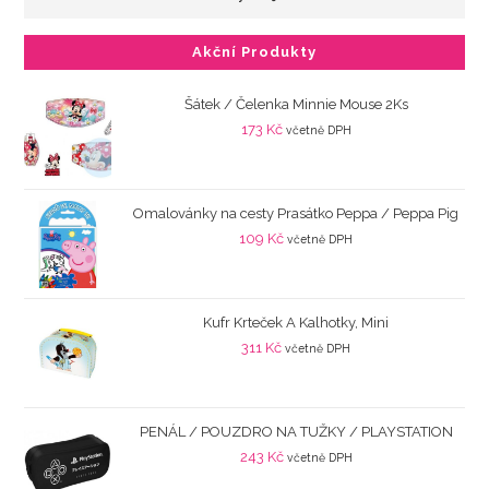
Akční Produkty
Šátek / Čelenka Minnie Mouse 2Ks
173
Kč
včetně DPH
Omalovánky na cesty Prasátko Peppa / Peppa Pig
109
Kč
včetně DPH
Kufr Krteček A Kalhotky, Mini
311
Kč
včetně DPH
PENÁL / POUZDRO NA TUŽKY / PLAYSTATION
243
Kč
včetně DPH