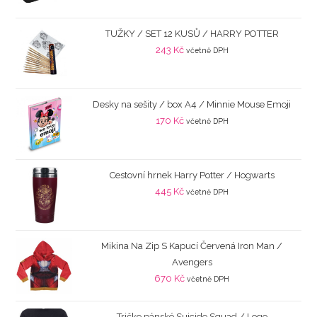
TUŽKY / SET 12 KUSŮ / HARRY POTTER
243
Kč
včetně DPH
Desky na sešity / box A4 / Minnie Mouse Emoji
170
Kč
včetně DPH
Cestovní hrnek Harry Potter / Hogwarts
445
Kč
včetně DPH
Mikina Na Zip S Kapucí Červená Iron Man /
Avengers
670
Kč
včetně DPH
Tričko pánské Suicide Squad / Logo