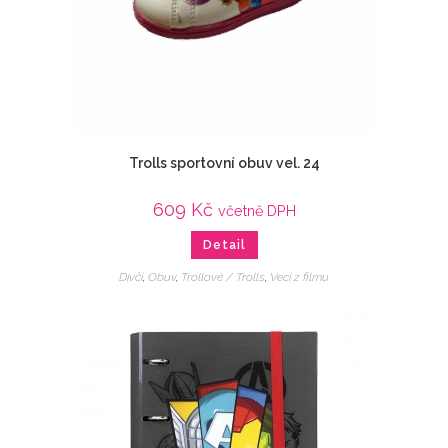
Trolls sportovní obuv vel. 24
609
Kč
včetně DPH
Detail
Dívčí
,
Obuv
,
Trollové / Trolls
,
Veci z filmu