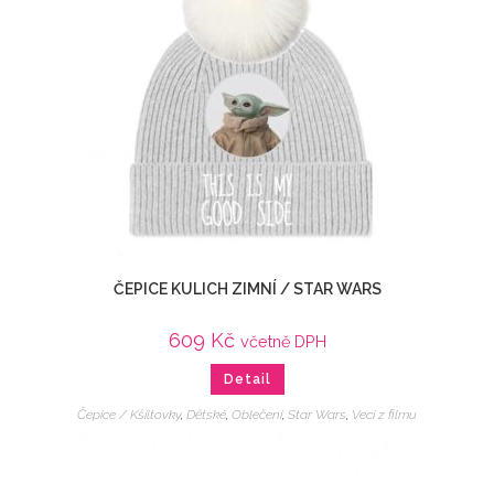
ČEPICE KULICH ZIMNÍ / STAR WARS
609
Kč
včetně DPH
Detail
Čepice / Kšiltovky
,
Dětské
,
Oblečení
,
Star Wars
,
Veci z filmu