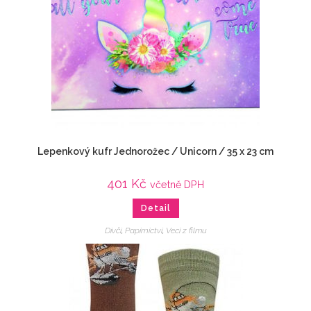
Lepenkový kufr Jednorožec / Unicorn / 35 x 23 cm
401
Kč
včetně DPH
Detail
Dívčí
,
Papírnictví
,
Veci z filmu