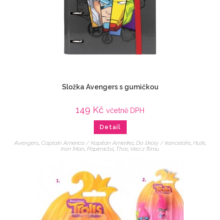
Složka Avengers s gumičkou
149
Kč
včetně DPH
Detail
Avengers
,
Captain America / Kapitán Amerika
,
Do školy / kanceláře
,
Hulk
,
Iron Man
,
Papírnictví
,
Thor
,
Veci z filmu