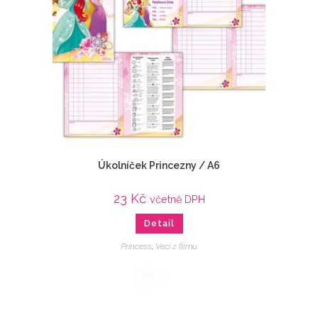
Úkolníček Princezny / A6
23
Kč
včetně DPH
Detail
Princess
,
Veci z filmu