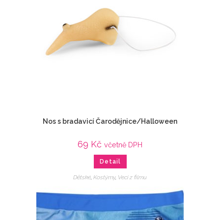
Nos s bradavicí Čarodějnice/Halloween
69
Kč
včetně DPH
Detail
Dětské
,
Kostýmy
,
Veci z filmu