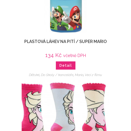
PLASTOVÁ LÁHEV NA PITÍ / SUPER MARIO
134
Kč
včetně DPH
Detail
Dětské
,
Do školy / kanceláře
,
Mario
,
Veci z filmu