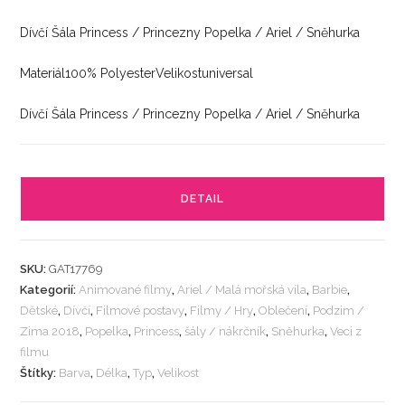
Dívčí Šála Princess / Princezny Popelka / Ariel / Sněhurka
Materiál100% PolyesterVelikostuniversal
Dívčí Šála Princess / Princezny Popelka / Ariel / Sněhurka
DETAIL
SKU:
GAT17769
Kategorií:
Animované filmy
,
Ariel / Malá mořská víla
,
Barbie
,
Dětské
,
Dívčí
,
Filmové postavy
,
Filmy / Hry
,
Oblečení
,
Podzim /
Zima 2018
,
Popelka
,
Princess
,
šály / nákrčník
,
Sněhurka
,
Veci z
filmu
Štítky:
Barva
,
Délka
,
Typ
,
Velikost