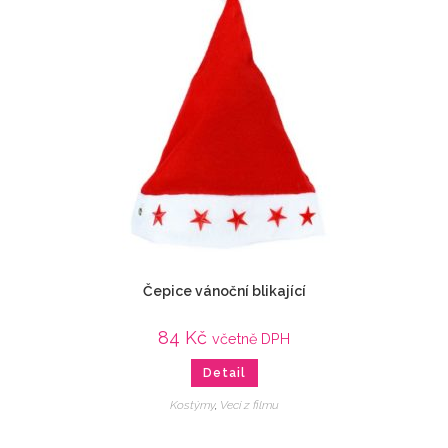
Čepice vánoční blikající
84
Kč
včetně DPH
Detail
Kostýmy
,
Veci z filmu