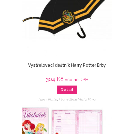
Vystřelovací deštník Harry Potter Erby
304
Kč
včetně DPH
Detail
Harry Potter
,
Hrané filmy
,
Veci z filmu