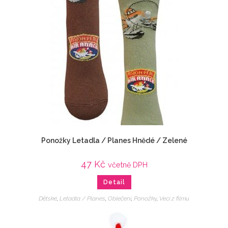
Ponožky Letadla / Planes Hnědé / Zelené
47
Kč
včetně DPH
Detail
Dětské
,
Letadla / Planes
,
Oblečení
,
Ponožky
,
Veci z filmu