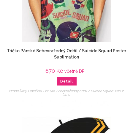
Tričko Pánské Sebevražedný Oddíl / Suicide Squad Poster
Sublimation
670
Kč
včetně DPH
Detail
Hrané filmy
,
Oblečení
,
Pánské
,
Sebevražedný oddíl / Suicide Squad
,
Veci z
filmu