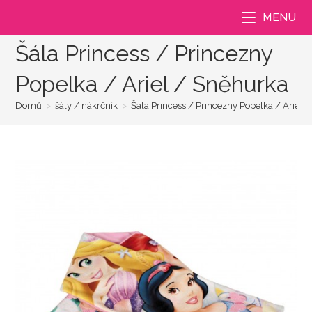
Přejít
MENU
k
obsahu
Šála Princess / Princezny
Popelka / Ariel / Sněhurka
Domů
>
šály / nákrčník
>
Šála Princess / Princezny Popelka / Ariel 