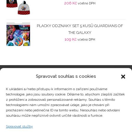
206
Kč
včetně DPH
PLACKY ODZNAKY SET 5 KUSŮ GUARDIANS OF
THE GALAXY
109
Kč
včetně DPH
Spravovat souhlas s cookies
Kategorie produktů
K ukládání a/nebo přístupu k informacím o zařízení používáme
technologie, jako jsou soubory cookie. Děláme to, abychom zlepšili zážitek
z prohlížení a zobrazovali personalizované reklamy. Souhlas s těmito
technologiemi nám umožní zpracovávat údaje, jako je chování při
procházení nebo jedinečná ID na tomto webu. Nesouhlas nebo odvolání
Zajímavosti
souhlasu může nepříznivě ovlivnit určité vlastnosti a funkce.
Spravovat služby