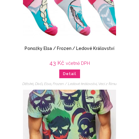
Ponožky Elsa / Frozen / Ledové Království
43
Kč
včetně DPH
Detail
Dětské
,
Dívčí
,
Elsa
,
Frozen / Ledové království
,
Veci z filmu