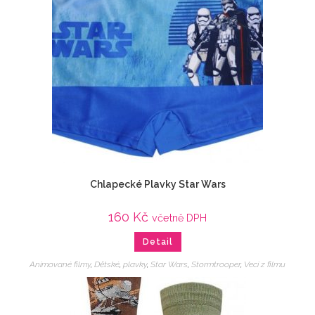
Chlapecké Plavky Star Wars
160
Kč
včetně DPH
Detail
Animované filmy
,
Dětské
,
plavky
,
Star Wars
,
Stormtrooper
,
Veci z filmu