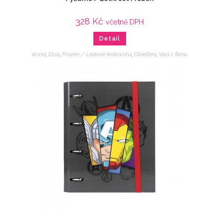
328
Kč
včetně DPH
Detail
Anna
,
Elsa
,
Frozen / Ledové království
,
Oblečení
,
Veci z filmu