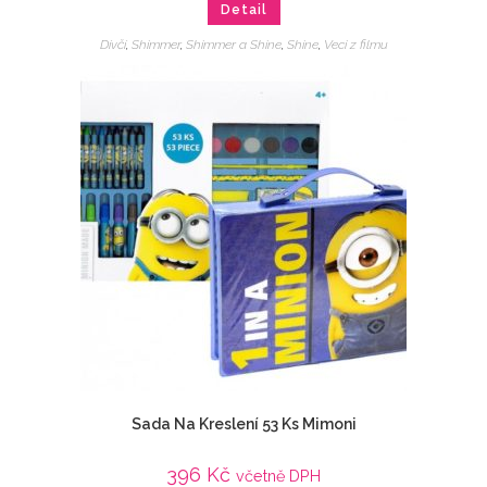
Detail
Dívčí
,
Shimmer
,
Shimmer a Shine
,
Shine
,
Veci z filmu
Sada Na Kreslení 53 Ks Mimoni
396
Kč
včetně DPH