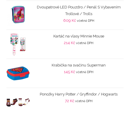
Dvoupatrové LED Pouzdro / Penál S Vybavením
Trollové / Trolls
609
Kč
včetně DPH
Kartáč na vlasy Minnie Mouse
214
Kč
včetně DPH
Krabička na svačinu Superman
145
Kč
včetně DPH
Ponožky Harry Potter / Gryffindor / Hogwarts
72
Kč
včetně DPH