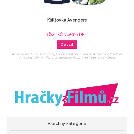
Kšiltovka Avengers
182
Kč
včetně DPH
Detail
Animované filmy
,
Avengers
,
Black Panther
,
Captain America / Kapitán
Amerika
,
Dětské
,
Filmové postavy
,
Hulk
,
Iron Man
,
Veci z filmu
Všechny kategorie