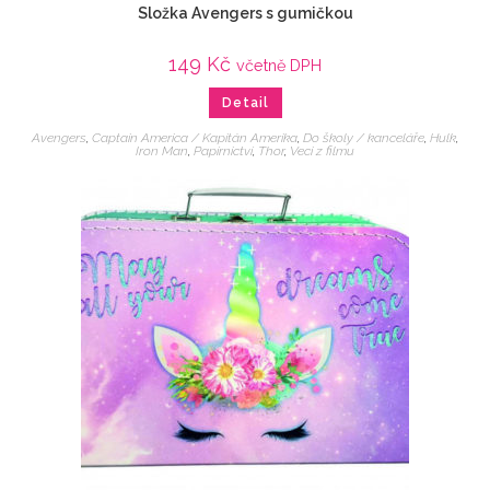
Složka Avengers s gumičkou
149
Kč
včetně DPH
Detail
Avengers
,
Captain America / Kapitán Amerika
,
Do školy / kanceláře
,
Hulk
,
Iron Man
,
Papírnictví
,
Thor
,
Veci z filmu