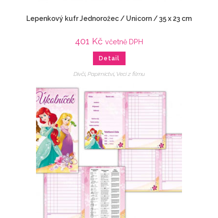
Lepenkový kufr Jednorožec / Unicorn / 35 x 23 cm
401
Kč
včetně DPH
Detail
Dívčí
,
Papírnictví
,
Veci z filmu