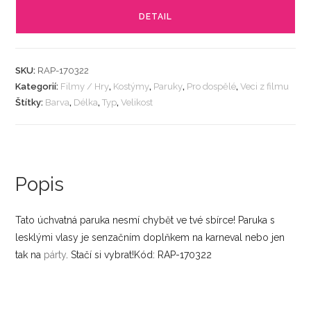
DETAIL
SKU:
RAP-170322
Kategorií:
Filmy / Hry
,
Kostýmy
,
Paruky
,
Pro dospělé
,
Veci z filmu
Štítky:
Barva
,
Délka
,
Typ
,
Velikost
Popis
Tato úchvatná paruka nesmí chybět ve tvé sbírce! Paruka s
lesklými vlasy je senzačním doplňkem na karneval nebo jen
tak na
párty
. Stačí si vybrat!Kód: RAP-170322