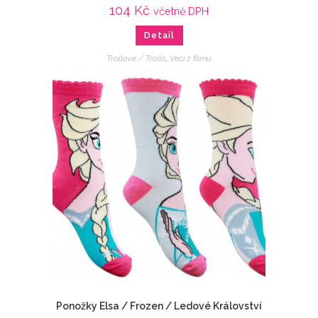
104
Kč
včetně DPH
Detail
Trollové / Trolls
,
Veci z filmu
Ponožky Elsa / Frozen / Ledové Království