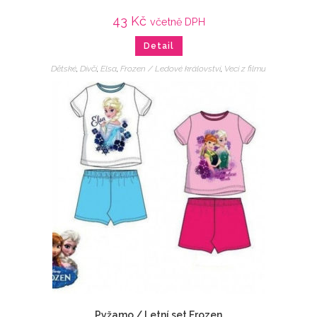
43
Kč
včetně DPH
Detail
Dětské
,
Dívčí
,
Elsa
,
Frozen / Ledové království
,
Veci z filmu
Pyžamo / Letní set Frozen