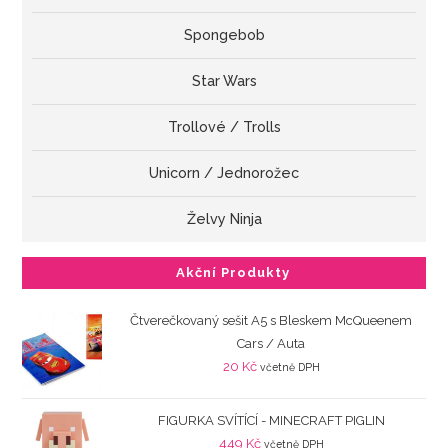
Spongebob
Star Wars
Trollové / Trolls
Unicorn / Jednorožec
Želvy Ninja
Akční Produkty
Čtverečkovaný sešit A5 s Bleskem McQueenem
Cars / Auta
20
Kč
včetně DPH
FIGURKA SVÍTÍCÍ - MINECRAFT PIGLIN
449
Kč
včetně DPH