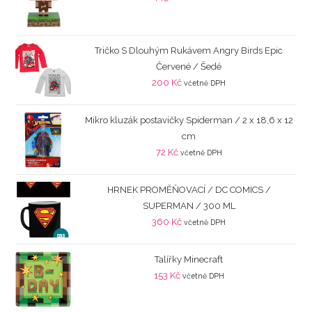
Tričko S Dlouhým Rukávem Angry Birds Epic
Červené / Šedé
200
Kč
včetně DPH
Mikro kluzák postavičky Spiderman / 2 x 18,6 x 12
cm
72
Kč
včetně DPH
HRNEK PROMĚŇOVACÍ / DC COMICS /
SUPERMAN / 300 ML
360
Kč
včetně DPH
Talířky Minecraft
153
Kč
včetně DPH