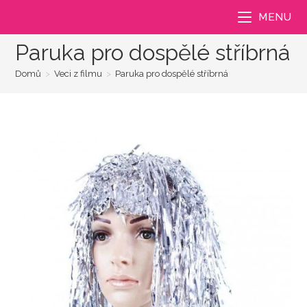
Přejít
MENU
k
obsahu
Paruka pro dospělé stříbrná
Domů
>
Veci z filmu
>
Paruka pro dospělé stříbrná