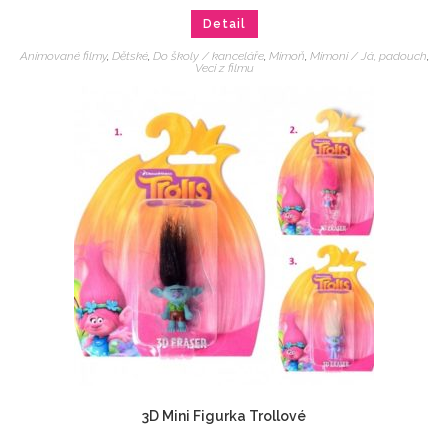
Detail
Animované filmy
,
Dětské
,
Do školy / kanceláře
,
Mimoň
,
Mimoni / Já, padouch
,
Veci z filmu
3D Mini Figurka Trollové