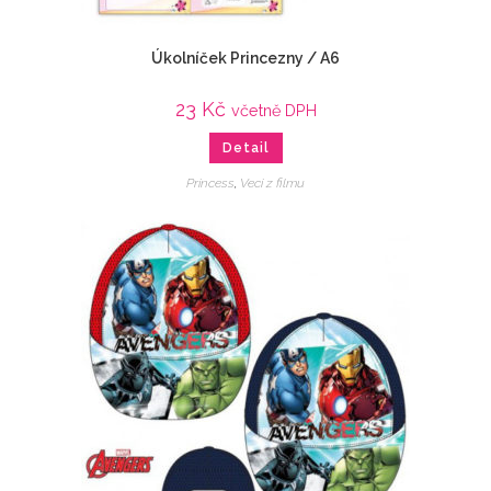
Úkolníček Princezny / A6
23
Kč
včetně DPH
Detail
Princess
,
Veci z filmu