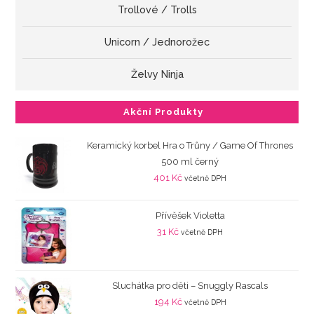
Trollové / Trolls
Unicorn / Jednorožec
Želvy Ninja
Akční Produkty
Keramický korbel Hra o Trůny / Game Of Thrones
500 ml černý
401
Kč
včetně DPH
Přívěšek Violetta
31
Kč
včetně DPH
Sluchátka pro děti – Snuggly Rascals
194
Kč
včetně DPH