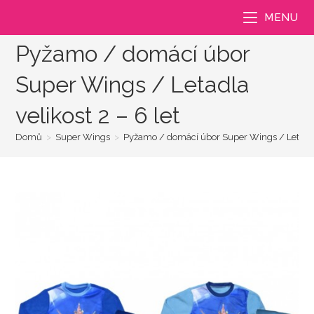
Přejít
MENU
k
obsahu
Pyžamo / domácí úbor
Super Wings / Letadla
velikost 2 – 6 let
Domů
>
Super Wings
>
Pyžamo / domácí úbor Super Wings / Letadla v