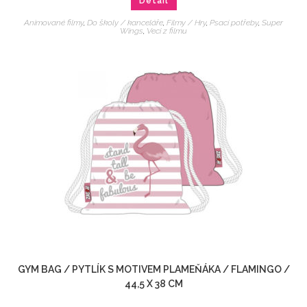
Detail
Animované filmy
,
Do školy / kanceláře
,
Filmy / Hry
,
Psací potřeby
,
Super
Wings
,
Veci z filmu
GYM BAG / PYTLÍK S MOTIVEM PLAMEŇÁKA / FLAMINGO /
44,5 X 38 CM