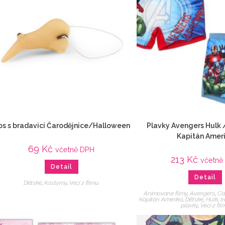
s s bradavicí Čarodějnice/Halloween
Plavky Avengers Hulk /
Kapitán Amer
69
Kč
včetně DPH
213
Kč
včetně
Detail
Detail
Dětské
,
Kostýmy
,
Veci z filmu
Animované filmy
,
Avengers
,
Ca
Kapitán Amerika
,
Dětské
,
Hulk
,
I
plavky
,
Veci z fil