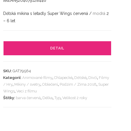
letEAN5204679128446
Dětská mikina s letadly Super Wings červená /
modrá
2
– 6 let
DETAIL
SKU:
GAT79564
Kategorií:
Animované filmy
,
Chlapecké
,
Dětské
,
Dívčí
,
Filmy
/ Hry
,
Mikiny / svetry
,
Oblečení
,
Podzim / Zima 2018
,
Super
Wings
,
Veci z filmu
Štítky:
barva červená
,
Délka
,
Typ
,
Velikost 2 roky