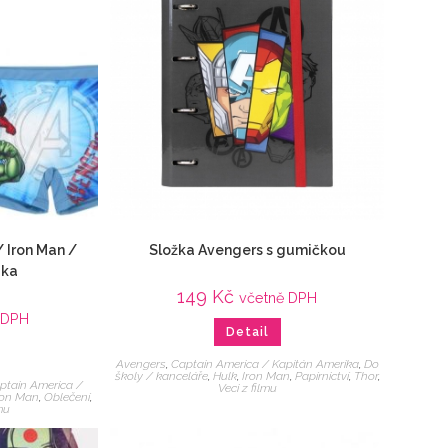
 Iron Man /
Složka Avengers s gumičkou
ika
149
Kč
včetně DPH
 DPH
Detail
Avengers
,
Captain America / Kapitán Amerika
,
Do
školy / kanceláře
,
Hulk
,
Iron Man
,
Papírnictví
,
Thor
,
ptain America /
Veci z filmu
ron Man
,
Oblečení
,
mu