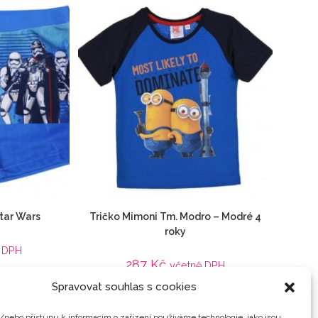
tar Wars
Tričko Mimoni Tm. Modro – Modré 4
roky
 DPH
287
Kč
včetně DPH
Spravovat souhlas s cookies
Detail
vky
,
Star Wars
,
 filmu
Animované filmy
,
Dětské
,
Mimoň
,
Mimoni / Já,
/nebo přístupu k informacím o zařízení používáme technologie, jako jsou