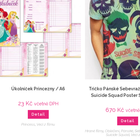
Úkolníček Princezny / A6
Tričko Pánské Sebevraž
Suicide Squad Poster 
23
Kč
včetně DPH
670
Kč
včetn
Detail
Detail
Princess
,
Veci z filmu
Hrané filmy
,
Oblečení
,
Pánské
,
Se
Suicide Squad
,
Veci 