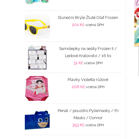
Sluneční Brýle Žluté Olaf Frozen
201
Kč
včetně DPH
Samolepky na sešity Frozen II /
Ledové Království / 16 ks
31
Kč
včetně DPH
Plavky Violetta růžové
206
Kč
včetně DPH
Penál / pouzdro Pyžamasky / PJ
Masks / Connor
353
Kč
včetně DPH