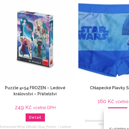
Puzzle 4×54 FROZEN – Ledové
Chlapecké Plavky S
království – Přátelství
160
Kč
včetně
249
Kč
včetně DPH
Detail
Detail
Animované filmy
,
Dětské
,
pla
Stormtrooper
,
Veci z
Animované filmy
,
Dětské
,
Elsa
,
Frozen / Ledové
K ukládání a