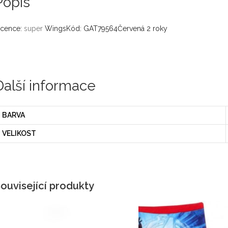
Popis
icence:
super
WingsKód: GAT79564Červená 2 roky
Další informace
BARVA
VELIKOST
ouvisející produkty