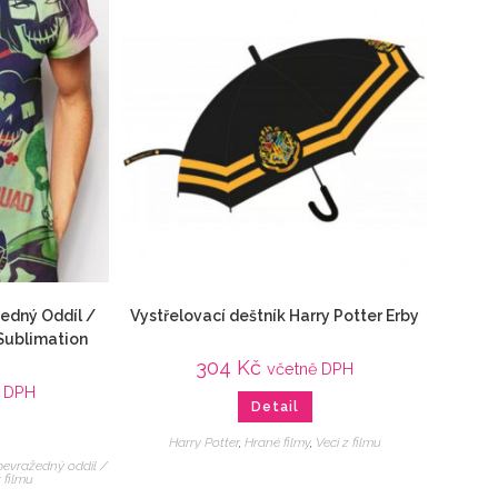
edný Oddíl /
Vystřelovací deštník Harry Potter Erby
Sublimation
304
Kč
včetně DPH
ě DPH
Detail
Harry Potter
,
Hrané filmy
,
Veci z filmu
bevražedný oddíl /
z filmu