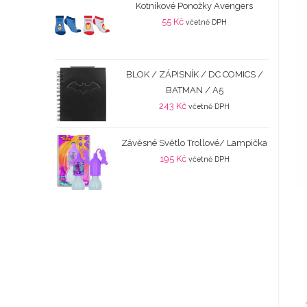
Kotníkové Ponožky Avengers
55
Kč
včetně DPH
BLOK / ZÁPISNÍK / DC COMICS /
BATMAN / A5
243
Kč
včetně DPH
Závěsné Světlo Trollové/ Lampička
195
Kč
včetně DPH