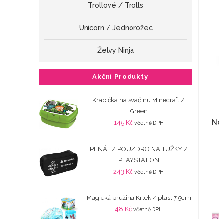
Trollové / Trolls
Unicorn / Jednorožec
Želvy Ninja
Akční Produkty
Krabička na svačinu Minecraft /
Green
No
145
Kč
včetně DPH
PENÁL / POUZDRO NA TUŽKY /
PLAYSTATION
243
Kč
včetně DPH
Magická pružina Krtek / plast 7,5cm
48
Kč
včetně DPH