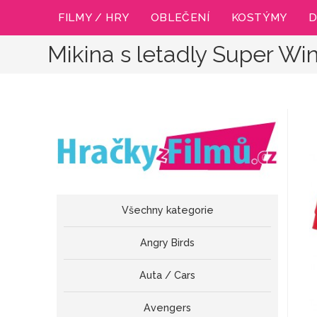
Přejít
FILMY / HRY
OBLEČENÍ
KOSTÝMY
D
k
obsahu
Mikina s letadly Super Wi
Všechny kategorie
Angry Birds
Auta / Cars
Avengers