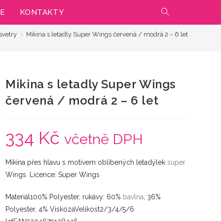
IE
KONTAKTY
PŘEPNOUT
svetry
>
Mikina s letadly Super Wings červená / modrá 2 – 6 let
VYHLEDÁVÁNÍ
NA
Mikina s letadly Super Wings
WEBU
červená / modrá 2 – 6 let
334
Kč
včetně DPH
Mikina přes hlavu s motivem oblíbených letadýlek
super
Wings. Licence: Super Wings
Materiál100% Polyester, rukávy: 60%
bavlna
, 36%
Polyester, 4% ViskózaVelikost2/3/4/5/6