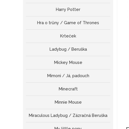
Harry Potter
Hra o trůny / Game of Thrones
Krteček
Ladybug / Beruška
Mickey Mouse
Mimoni / Já, padouch
Minecraft
Minnie Mouse
Miraculous Ladybug / Zázračná Beruška
My little pony