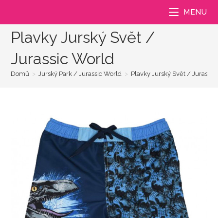
Přejít
MENU
k
obsahu
Plavky Jurský Svět /
Jurassic World
Domů
>
Jurský Park / Jurassic World
>
Plavky Jurský Svět / Jurassic