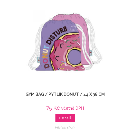
GYM BAG / PYTLÍK DONUT / 44 X 38 CM
75
Kč
včetně DPH
Detail
Věci do školy