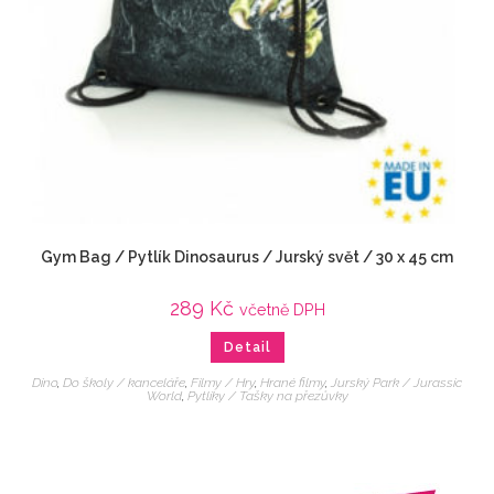
Gym Bag / Pytlík Dinosaurus / Jurský svět / 30 x 45 cm
289
Kč
včetně DPH
Detail
Dino
,
Do školy / kanceláře
,
Filmy / Hry
,
Hrané filmy
,
Jurský Park / Jurassic
World
,
Pytlíky / Tašky na přezůvky