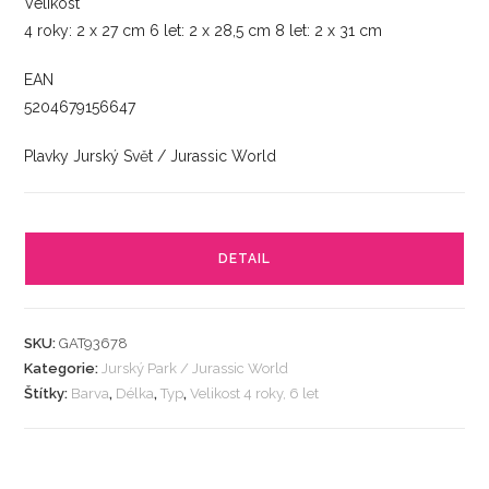
Velikost
4 roky: 2 x 27 cm 6 let: 2 x 28,5 cm 8 let: 2 x 31 cm
EAN
5204679156647
Plavky Jurský Svět / Jurassic World
DETAIL
SKU:
GAT93678
Kategorie:
Jurský Park / Jurassic World
Štítky:
Barva
,
Délka
,
Typ
,
Velikost 4 roky, 6 let