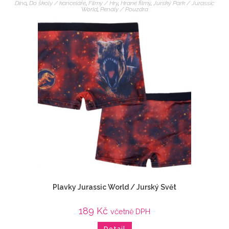
Dino
,
Do školy / kanceláře
,
Filmy / Hry
,
Hrané filmy
,
Jurský Park / Jurassic
World
,
Penály / Pouzdra
Plavky Jurassic World / Jurský Svět
189
Kč
včetně DPH