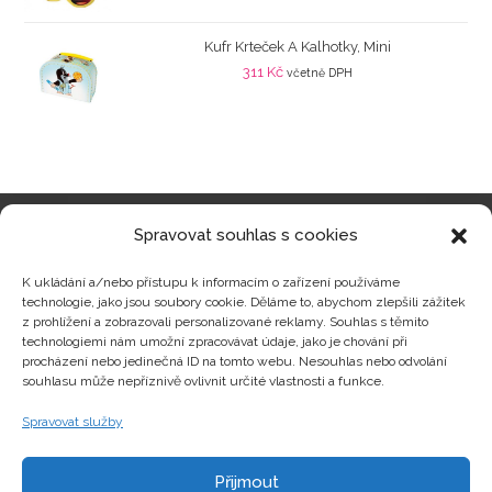
Kufr Krteček A Kalhotky, Mini
311
Kč
včetně DPH
Spravovat souhlas s cookies
Kategorie produktů
K ukládání a/nebo přístupu k informacím o zařízení používáme
technologie, jako jsou soubory cookie. Děláme to, abychom zlepšili zážitek
z prohlížení a zobrazovali personalizované reklamy. Souhlas s těmito
technologiemi nám umožní zpracovávat údaje, jako je chování při
procházení nebo jedinečná ID na tomto webu. Nesouhlas nebo odvolání
Zajímavosti
souhlasu může nepříznivě ovlivnit určité vlastnosti a funkce.
Spravovat služby
Kontakty
Přijmout