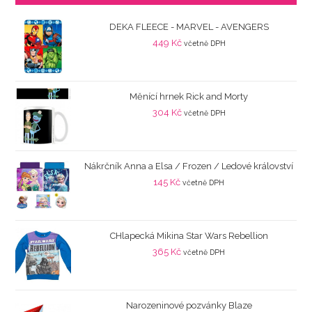
DEKA FLEECE - MARVEL - AVENGERS
449
Kč
včetně DPH
Měnící hrnek Rick and Morty
304
Kč
včetně DPH
Nákrčník Anna a Elsa / Frozen / Ledové království
145
Kč
včetně DPH
CHlapecká Mikina Star Wars Rebellion
365
Kč
včetně DPH
Narozeninové pozvánky Blaze