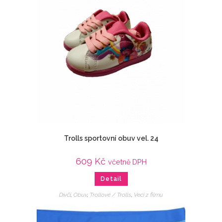
Trolls sportovní obuv vel. 24
609
Kč
včetně DPH
Detail
Dívčí
,
Obuv
,
Trollové / Trolls
,
Veci z filmu