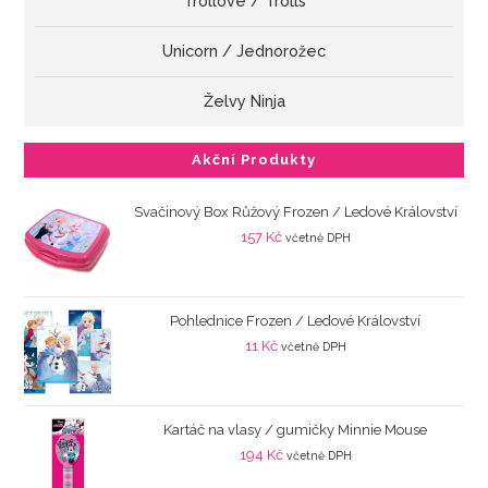
Trollové / Trolls
Unicorn / Jednorožec
Želvy Ninja
Akční Produkty
Svačinový Box Růžový Frozen / Ledové Království
157
Kč
včetně DPH
Pohlednice Frozen / Ledové Království
11
Kč
včetně DPH
Kartáč na vlasy / gumičky Minnie Mouse
194
Kč
včetně DPH