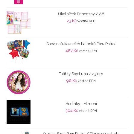
Úkolníček Princezny / A6
23
Kč
včetně DPH
Sada nafukovacích balónků Paw Patrol
487
Kč
včetně DPH
Talířky Soy Luna / 23 cm
96
Kč
včetně DPH
Hodinky - Mimoni
304
Kč
včetně DPH
Kreslící Sada Paw Patrol / Tlapková patrola