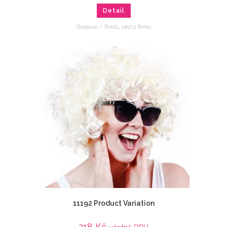
Detail
Trollové / Trolls
,
Veci z filmu
11192 Product Variation
218
Kč