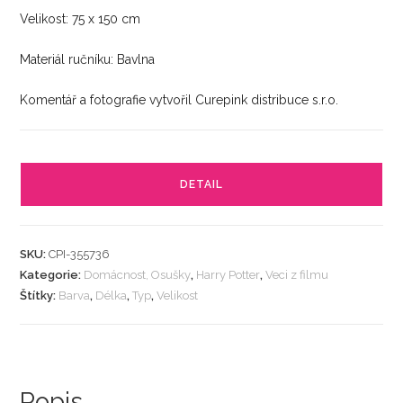
Velikost: 75 x 150 cm
Materiál ručníku: Bavlna
Komentář a fotografie vytvořil Curepink distribuce s.r.o.
DETAIL
SKU:
CPI-355736
Kategorie:
Domácnost, Osušky
,
Harry Potter
,
Veci z filmu
Štítky:
Barva
,
Délka
,
Typ
,
Velikost
Popis