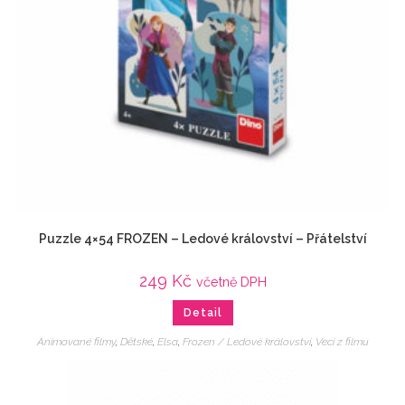
Puzzle 4×54 FROZEN – Ledové království – Přátelství
249
Kč
včetně DPH
Detail
Animované filmy
,
Dětské
,
Elsa
,
Frozen / Ledové království
,
Veci z filmu