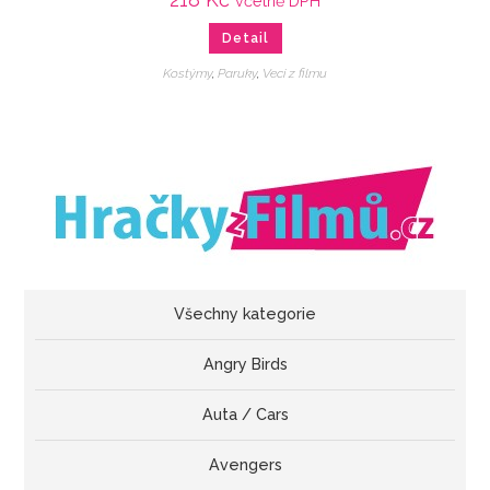
včetně DPH
Detail
Kostýmy
,
Paruky
,
Veci z filmu
Všechny kategorie
Angry Birds
Auta / Cars
Avengers