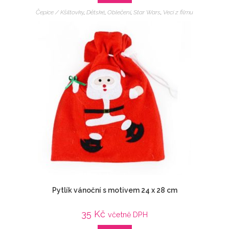
Čepice / Kšiltovky
,
Dětské
,
Oblečení
,
Star Wars
,
Veci z filmu
Pytlík vánoční s motivem 24 x 28 cm
35
Kč
včetně DPH