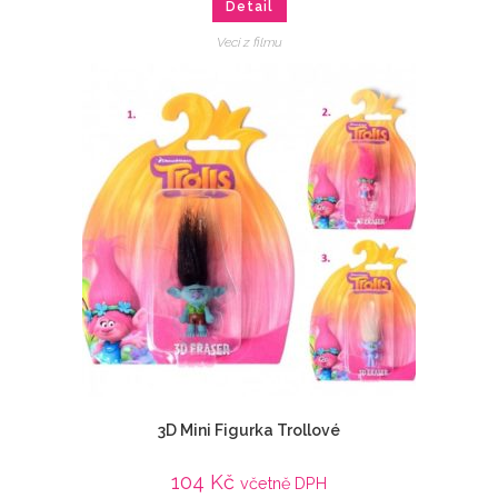
Detail
Veci z filmu
3D Mini Figurka Trollové
104
Kč
včetně DPH