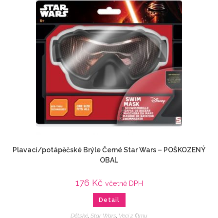
Plavací/potápěčské Brýle Černé Star Wars – POŠKOZENÝ
OBAL
176
Kč
včetně DPH
Detail
Dětské
,
Star Wars
,
Veci z filmu