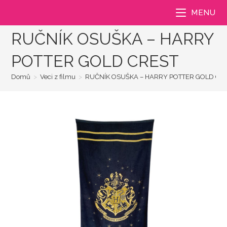
Přejít
MENU
k
obsahu
RUČNÍK OSUŠKA – HARRY
POTTER GOLD CREST
Domů
>
Veci z filmu
>
RUČNÍK OSUŠKA – HARRY POTTER GOLD CR