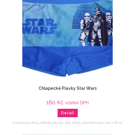
Chlapecké Plavky Star Wars
160
Kč
včetně DPH
Detail
Animované filmy
,
Dětské
,
plavky
,
Star Wars
,
Stormtrooper
,
Veci z filmu