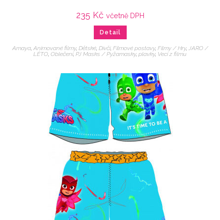
235
Kč
včetně DPH
Detail
Amaya
,
Animované filmy
,
Dětské
,
Dívčí
,
Filmové postavy
,
Filmy / Hry
,
JARO /
LÉTO
,
Oblečení
,
PJ Masks / Pyžamasky
,
plavky
,
Veci z filmu