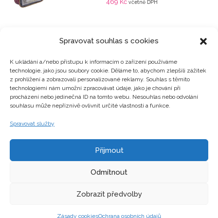
469
Kč
včetně DPH
Spravovat souhlas s cookies
K ukládání a/nebo přístupu k informacím o zařízení používáme
technologie, jako jsou soubory cookie. Děláme to, abychom zlepšili zážitek
Kategorie produktů
z prohlížení a zobrazovali personalizované reklamy. Souhlas s těmito
technologiemi nám umožní zpracovávat údaje, jako je chování při
procházení nebo jedinečná ID na tomto webu. Nesouhlas nebo odvolání
souhlasu může nepříznivě ovlivnit určité vlastnosti a funkce.
Zajímavosti
Spravovat služby
Přijmout
Kontakty
Odmítnout
Zobrazit předvolby
Zásady cookies
Ochrana osobních údajů
Copyright © hrackyzfilmu.cz Všechna práva vyhrazena.