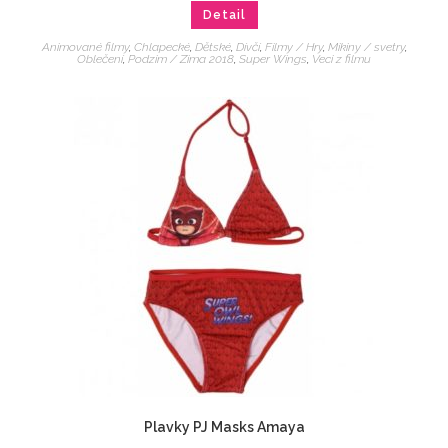
Detail
Animované filmy
,
Chlapecké
,
Dětské
,
Dívčí
,
Filmy / Hry
,
Mikiny / svetry
,
Oblečení
,
Podzim / Zima 2018
,
Super Wings
,
Veci z filmu
Plavky PJ Masks Amaya