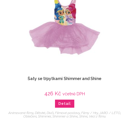
Šaty se třpytkami Shimmer and Shine
426
Kč
včetně DPH
Detail
Animované filmy
,
Dětské
,
Dívčí
,
Filmové postavy
,
Filmy / Hry
,
JARO / LÉTO
,
Oblečení
,
Shimmer
,
Shimmer a Shine
,
Shine
,
Veci z filmu