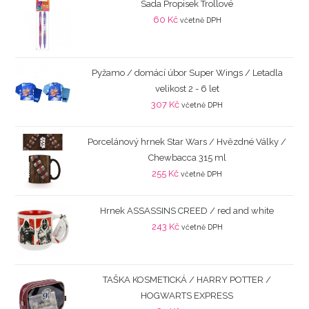
Sada Propisek Trollové
60
Kč
včetně DPH
Pyžamo / domácí úbor Super Wings / Letadla
velikost 2 - 6 let
307
Kč
včetně DPH
Porcelánový hrnek Star Wars / Hvězdné Války /
Chewbacca 315 ml
255
Kč
včetně DPH
Hrnek ASSASSINS CREED / red and white
243
Kč
včetně DPH
TAŠKA KOSMETICKÁ / HARRY POTTER /
HOGWARTS EXPRESS