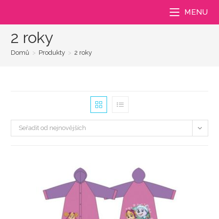
Přejít
MENU
k
obsahu
2 roky
Domů
>
Produkty
>
2 roky
Seřadit od nejnovějších