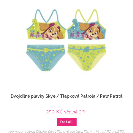
Dvojdílné plavky Skye / Tlapková Patrola / Paw Patrol
353
Kč
včetně DPH
Detail
Animované filmy
,
Dětské
,
Dívčí
,
Filmové postavy
,
Filmy / Hry
,
JARO / LÉTO
,