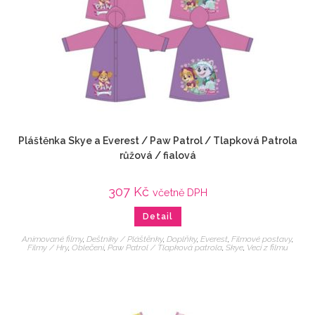
Pláštěnka Skye a Everest / Paw Patrol / Tlapková Patrola
růžová / fialová
307
Kč
včetně DPH
Detail
Animované filmy
,
Deštníky / Pláštěnky
,
Doplňky
,
Everest
,
Filmové postavy
,
Filmy / Hry
,
Oblečení
,
Paw Patrol / Tlapková patrola
,
Skye
,
Veci z filmu