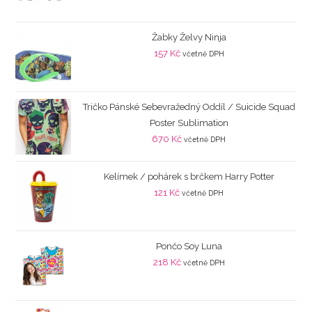
Žabky Želvy Ninja
157
Kč
včetně DPH
Tričko Pánské Sebevražedný Oddíl / Suicide Squad
Poster Sublimation
670
Kč
včetně DPH
Kelímek / pohárek s brčkem Harry Potter
121
Kč
včetně DPH
Pončo Soy Luna
218
Kč
včetně DPH