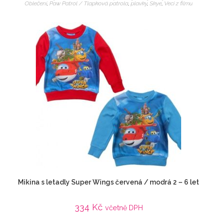
Oblečení
,
Paw Patrol / Tlapková patrola
,
plavky
,
Skye
,
Veci z filmu
Mikina s letadly Super Wings červená / modrá 2 – 6 let
334
Kč
včetně DPH