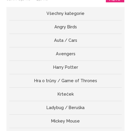
cena
cena
Všechny kategorie
Angry Birds
Auta / Cars
Avengers
Harry Potter
Hra o trůny / Game of Thrones
Krteček
Ladybug / Beruška
Mickey Mouse