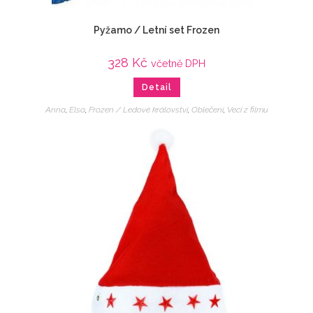
Pyžamo / Letní set Frozen
328
Kč
včetně DPH
Detail
Anna
,
Elsa
,
Frozen / Ledové království
,
Oblečení
,
Veci z filmu