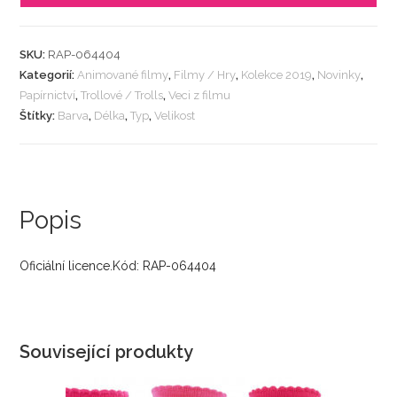
SKU:
RAP-064404
Kategorií:
Animované filmy
,
Filmy / Hry
,
Kolekce 2019
,
Novinky
,
Papírnictví
,
Trollové / Trolls
,
Veci z filmu
Štítky:
Barva
,
Délka
,
Typ
,
Velikost
Popis
Oficiální licence.Kód: RAP-064404
Související produkty