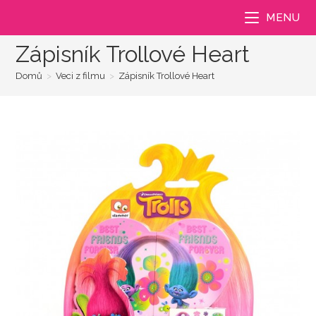
Přejít
MENU
k
obsahu
Zápisník Trollové Heart
Domů
>
Veci z filmu
>
Zápisník Trollové Heart