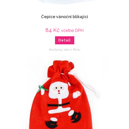
Čepice vánoční blikající
84
Kč
včetně DPH
Detail
Kostýmy
,
Veci z filmu