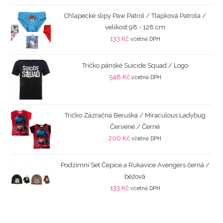
Chlapecké slipy Paw Patrol / Tlapková Patrola /
velikost 98 - 128 cm
133
Kč
včetně DPH
Tričko pánské Suicide Squad / Logo
548
Kč
včetně DPH
Tričko Zázračná Beruška / Miraculous Ladybug
Červené / Černé
200
Kč
včetně DPH
Podzimní Set Čepice a Rukavice Avengers černá /
béžová
133
Kč
včetně DPH