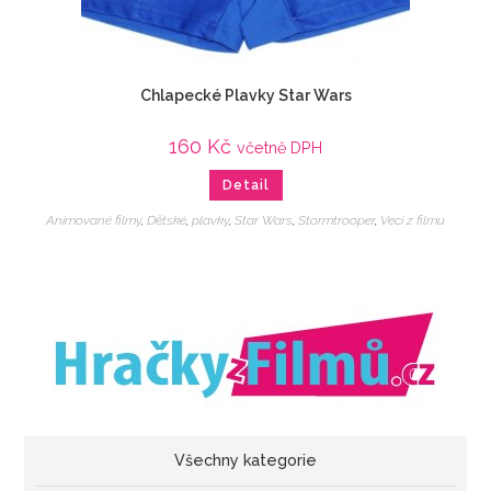
Chlapecké Plavky Star Wars
160
Kč
včetně DPH
Detail
Animované filmy
,
Dětské
,
plavky
,
Star Wars
,
Stormtrooper
,
Veci z filmu
Všechny kategorie