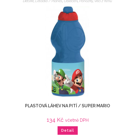
Dětské
,
Letadla / Planes
,
Oblečení
,
Ponožky
,
Veci z filmu
PLASTOVÁ LÁHEV NA PITÍ / SUPER MARIO
134
Kč
včetně DPH
Detail