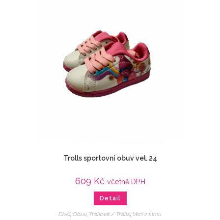
Trolls sportovní obuv vel. 24
609
Kč
včetně DPH
Detail
Dívčí
,
Obuv
,
Trollové / Trolls
,
Veci z filmu