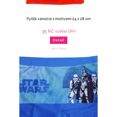
Pytlík vánoční s motivem 24 x 28 cm
35
Kč
včetně DPH
Detail
Veci z filmu