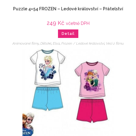
Puzzle 4×54 FROZEN – Ledové království – Přátelství
249
Kč
včetně DPH
Detail
Animované filmy
,
Dětské
,
Elsa
,
Frozen / Ledové království
,
Veci z filmu