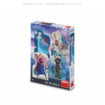
Dětské
,
Do školy / kanceláře
,
Mario
,
Veci z filmu