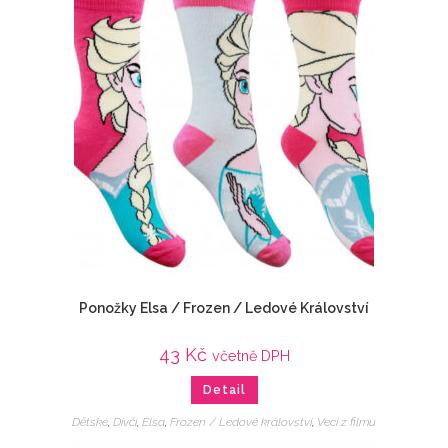
Ponožky Elsa / Frozen / Ledové Království
43
Kč
včetně DPH
Detail
Dětské
,
Dívčí
,
Elsa
,
Frozen / Ledové království
,
Veci z filmu