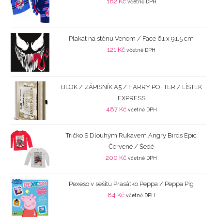
182
Kč
včetně DPH
Plakát na stěnu Venom / Face 61 x 91,5 cm
121
Kč
včetně DPH
BLOK / ZÁPISNÍK A5 / HARRY POTTER / LÍSTEK
EXPRESS
487
Kč
včetně DPH
Tričko S Dlouhým Rukávem Angry Birds Epic
Červené / Šedé
200
Kč
včetně DPH
Pexeso v sešitu Prasátko Peppa / Peppa Pig
84
Kč
včetně DPH