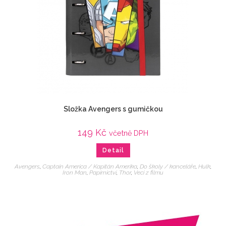
Složka Avengers s gumičkou
149
Kč
včetně DPH
Detail
Avengers
,
Captain America / Kapitán Amerika
,
Do školy / kanceláře
,
Hulk
,
Iron Man
,
Papírnictví
,
Thor
,
Veci z filmu