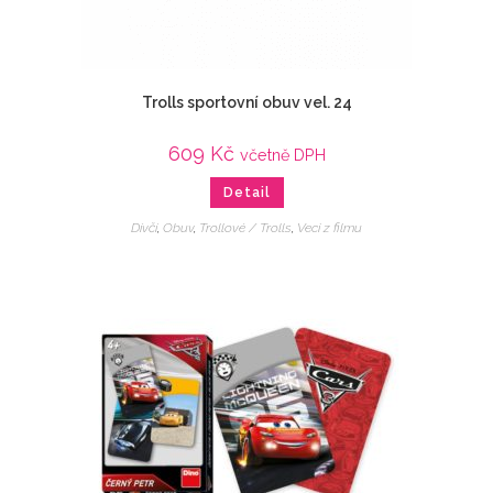
Trolls sportovní obuv vel. 24
609
Kč
včetně DPH
Detail
Dívčí
,
Obuv
,
Trollové / Trolls
,
Veci z filmu