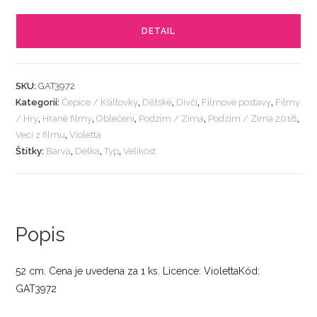
DETAIL
SKU:
GAT3972
Kategorií:
Čepice / Kšiltovky
,
Dětské
,
Dívčí
,
Filmové postavy
,
Filmy
/ Hry
,
Hrané filmy
,
Oblečení
,
Podzim / Zima
,
Podzim / Zima 2018
,
Veci z filmu
,
Violetta
Štítky:
Barva
,
Délka
,
Typ
,
Velikost
Popis
52 cm. Cena je uvedena za 1 ks. Licence: ViolettaKód:
GAT3972