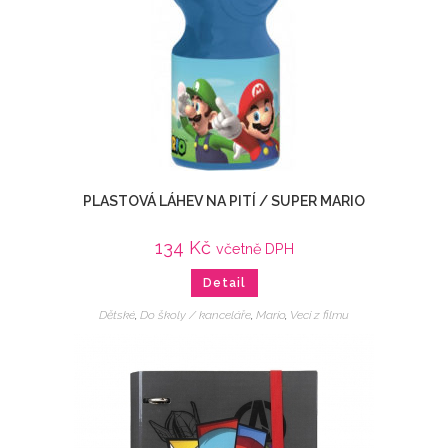
PLASTOVÁ LÁHEV NA PITÍ / SUPER MARIO
134
Kč
včetně DPH
Detail
Dětské
,
Do školy / kanceláře
,
Mario
,
Veci z filmu