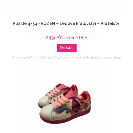
Puzzle 4×54 FROZEN – Ledové království – Přátelství
249
Kč
včetně DPH
Detail
Animované filmy
,
Dětské
,
Elsa
,
Frozen / Ledové království
,
Veci z filmu