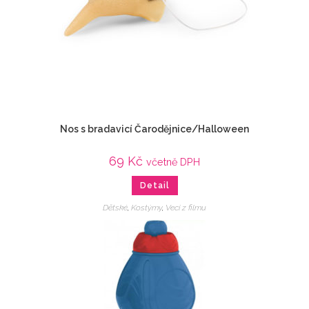
Nos s bradavicí Čarodějnice/Halloween
69
Kč
včetně DPH
Detail
Dětské
,
Kostýmy
,
Veci z filmu