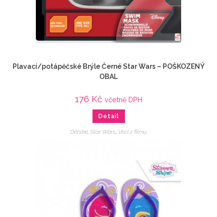
Plavací/potápěčské Brýle Černé Star Wars – POŠKOZENÝ
OBAL
176
Kč
včetně DPH
Detail
Dětské
,
Star Wars
,
Veci z filmu