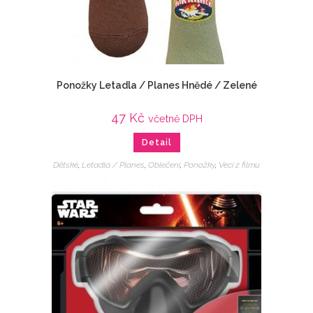
Ponožky Letadla / Planes Hnědé / Zelené
47
Kč
včetně DPH
Detail
Dětské
,
Letadla / Planes
,
Oblečení
,
Ponožky
,
Veci z filmu