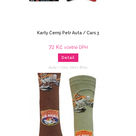
Karty Černý Petr Auta / Cars 3
72
Kč
včetně DPH
Detail
Auta / Cars
,
Veci z filmu