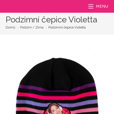
Přejít
MENU
k
obsahu
Podzimní čepice Violetta
Domů
>
Podzim / Zima
>
Podzimní čepice Violetta