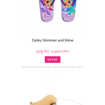
Žabky Shimmer and Shine
109
Kč
včetně DPH
Detail
Dívčí
,
Shimmer
,
Shimmer a Shine
,
Shine
,
Veci z filmu