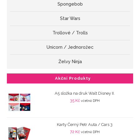
Spongebob
Star Wars
Trollové / Trolls
Unicorn / Jednorožec
Želvy Ninja
Akční Produkty
A5 složka na druk Walt Disney II.
35
Kč
včetně DPH
Karty Černý Petr Auta / Cars 3
72
Kč
včetně DPH