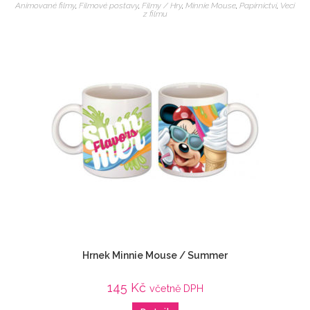
Animované filmy
,
Filmové postavy
,
Filmy / Hry
,
Minnie Mouse
,
Papírnictví
,
Veci
z filmu
Hrnek Minnie Mouse / Summer
145
Kč
včetně DPH