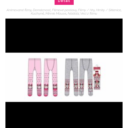
Detail
Animované filmy
,
Domácnost
,
Filmové postavy
,
Filmy / Hry
,
Hrnky / Sklenice
,
Kuchyně
,
Minnie Mouse
,
Nádobí
,
Veci z filmu