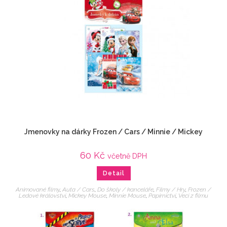
Jmenovky na dárky Frozen / Cars / Minnie / Mickey
60
Kč
včetně DPH
Detail
Animované filmy
,
Auta / Cars
,
Do školy / kanceláře
,
Filmy / Hry
,
Frozen /
Ledové království
,
Mickey Mouse
,
Minnie Mouse
,
Papírnictví
,
Veci z filmu