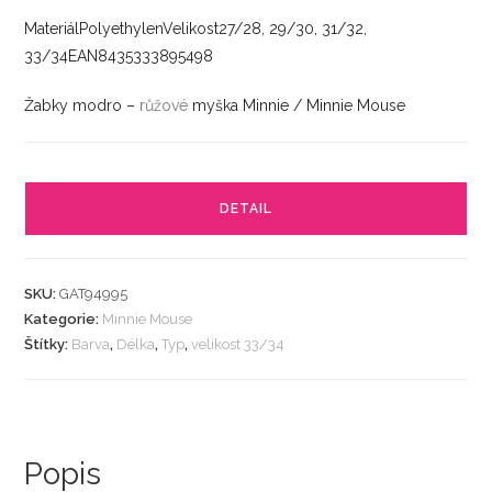
MateriálPolyethylenVelikost27/28, 29/30, 31/32,
33/34EAN8435333895498
Žabky modro –
růžové
myška Minnie / Minnie Mouse
DETAIL
SKU:
GAT94995
Kategorie:
Minnie Mouse
Štítky:
Barva
,
Délka
,
Typ
,
velikost 33/34
Popis