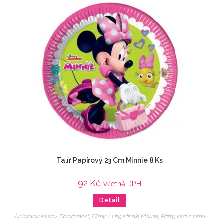
Talíř Papírový 23 Cm Minnie 8 Ks
92
Kč
včetně DPH
Detail
Animované filmy
,
Domácnost
,
Filmy / Hry
,
Minnie Mouse
,
Párty
,
Veci z filmu