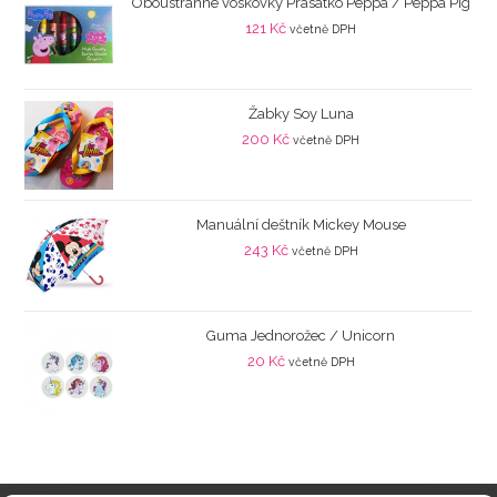
Oboustranné voskovky Prasátko Peppa / Peppa Pig
121
Kč
včetně DPH
Žabky Soy Luna
200
Kč
včetně DPH
Manuální deštník Mickey Mouse
243
Kč
včetně DPH
Guma Jednorožec / Unicorn
20
Kč
včetně DPH