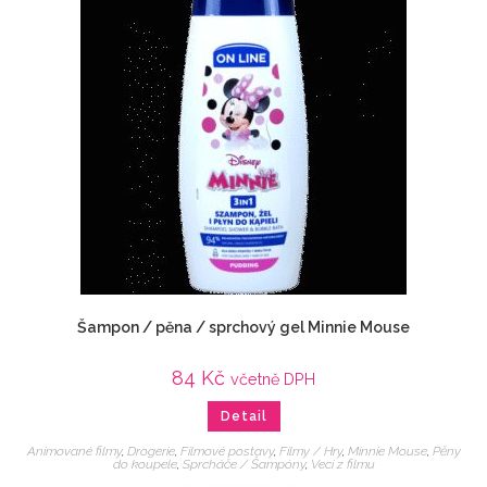
Šampon / pěna / sprchový gel Minnie Mouse
84
Kč
včetně DPH
Detail
Animované filmy
,
Drogerie
,
Filmové postavy
,
Filmy / Hry
,
Minnie Mouse
,
Pěny
do koupele
,
Sprcháče / Šampóny
,
Veci z filmu