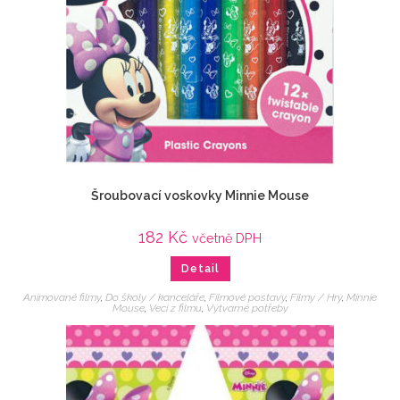
Šroubovací voskovky Minnie Mouse
182
Kč
včetně DPH
Detail
Animované filmy
,
Do školy / kanceláře
,
Filmové postavy
,
Filmy / Hry
,
Minnie
Mouse
,
Veci z filmu
,
Výtvarné potřeby