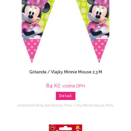
Girlanda / Vlajky Minnie Mouse 2,3 M
84
Kč
včetně DPH
Detail
Animované filmy
,
Domácnost
,
Filmy / Hry
,
Minnie Mouse
,
Párty