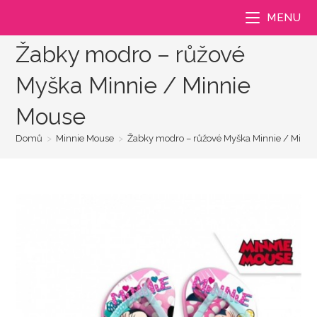
Přejít
MENU
k
obsahu
Žabky modro – růžové
Myška Minnie / Minnie
Mouse
Domů
>
Minnie Mouse
>
Žabky modro – růžové Myška Minnie / Minni