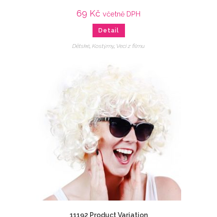
69
Kč
včetně DPH
Detail
Dětské
,
Kostýmy
,
Veci z filmu
11192 Product Variation