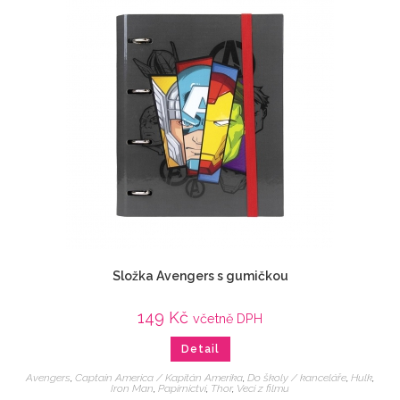
Složka Avengers s gumičkou
149
Kč
včetně DPH
Detail
Avengers
,
Captain America / Kapitán Amerika
,
Do školy / kanceláře
,
Hulk
,
Iron Man
,
Papírnictví
,
Thor
,
Veci z filmu