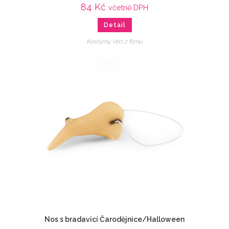
84
Kč
včetně DPH
Detail
Kostýmy
,
Veci z filmu
Nos s bradavicí Čarodějnice/Halloween