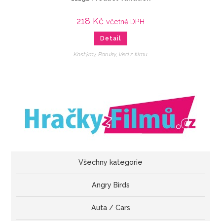
218
Kč
včetně DPH
Detail
Kostýmy
,
Paruky
,
Veci z filmu
Všechny kategorie
Angry Birds
Auta / Cars