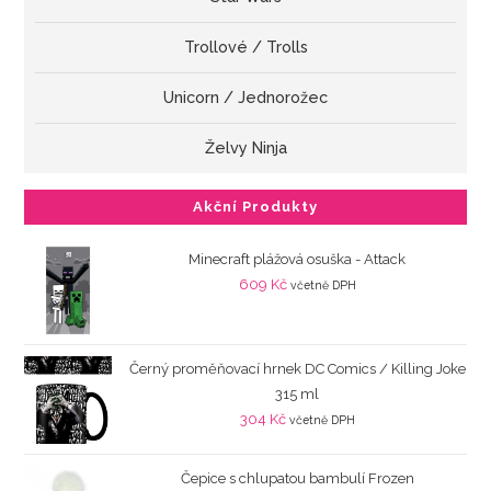
Trollové / Trolls
Unicorn / Jednorožec
Želvy Ninja
Akční Produkty
Minecraft plážová osuška - Attack
609
Kč
včetně DPH
Černý proměňovací hrnek DC Comics / Killing Joke
315 ml
304
Kč
včetně DPH
Čepice s chlupatou bambulí Frozen