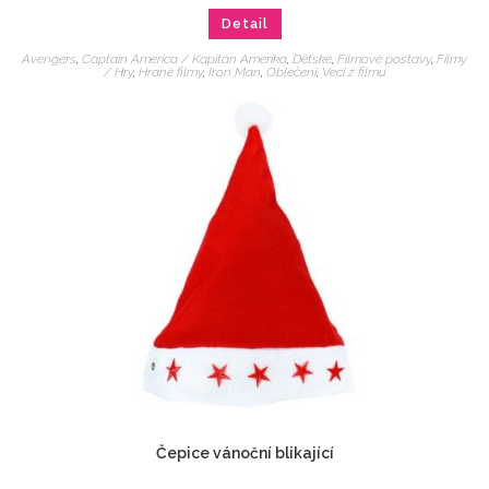
Detail
Avengers
,
Captain America / Kapitán Amerika
,
Dětské
,
Filmové postavy
,
Filmy
/ Hry
,
Hrané filmy
,
Iron Man
,
Oblečení
,
Veci z filmu
Čepice vánoční blikající