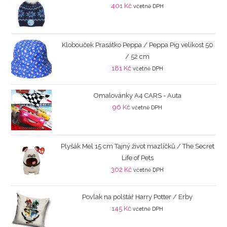
401
Kč
včetně DPH
Klobouček Prasátko Peppa / Peppa Pig velikost 50
/ 52 cm
181
Kč
včetně DPH
Omalovánky A4 CARS - Auta
96
Kč
včetně DPH
Plyšák Mel 15 cm Tajný život mazlíčků / The Secret
Life of Pets
302
Kč
včetně DPH
Povlak na polštář Harry Potter / Erby
145
Kč
včetně DPH