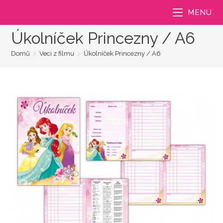
Přejít
MENU
k
obsahu
Úkolníček Princezny / A6
Domů
>
Veci z filmu
>
Úkolníček Princezny / A6