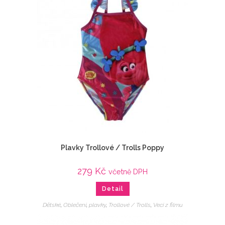
Plavky Trollové / Trolls Poppy
279
Kč
včetně DPH
Detail
Dětské
,
Oblečení
,
plavky
,
Trollové / Trolls
,
Veci z filmu