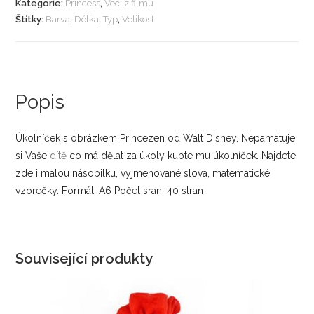
Kategorie:
Princess
,
Veci z filmu
Štítky:
Barva
,
Délka
,
Typ
,
Velikost
Popis
Úkolníček s obrázkem Princezen od Walt Disney. Nepamatuje
si Vaše
dítě
co má dělat za úkoly kupte mu úkolníček. Najdete
zde i malou násobilku, vyjmenované slova, matematické
vzorečky. Formát: A6 Počet sran: 40 stran
Související produkty