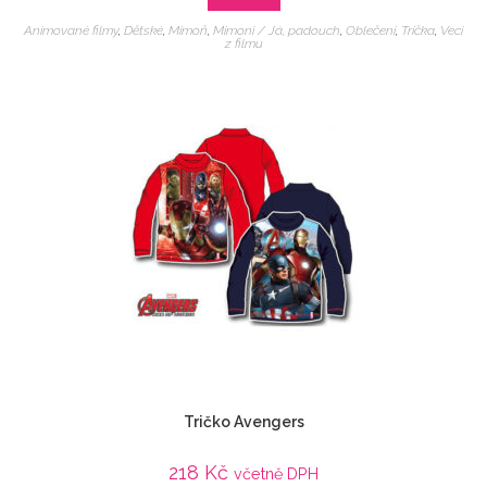
Animované filmy
,
Dětské
,
Mimoň
,
Mimoni / Já, padouch
,
Oblečení
,
Trička
,
Veci
z filmu
Tričko Avengers
218
Kč
včetně DPH