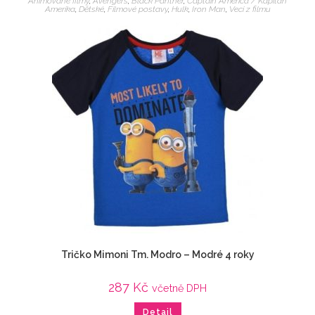
Animované filmy
,
Avengers
,
Black Panther
,
Captain America / Kapitán
Amerika
,
Dětské
,
Filmové postavy
,
Hulk
,
Iron Man
,
Veci z filmu
Tričko Mimoni Tm. Modro – Modré 4 roky
287
Kč
včetně DPH
Detail