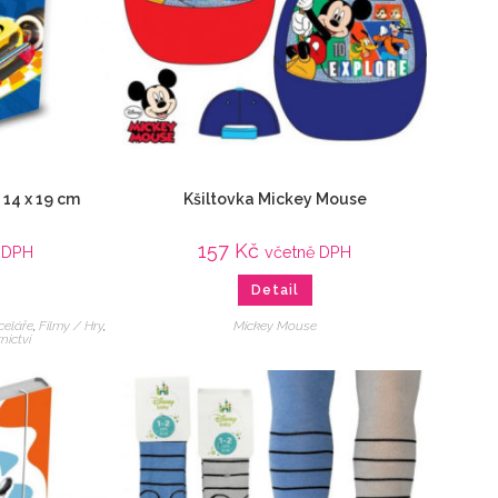
 14 x 19 cm
Kšiltovka Mickey Mouse
157
Kč
 DPH
včetně DPH
Detail
celáře
,
Filmy / Hry
,
Mickey Mouse
nictví