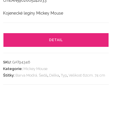
cmEAN5902605142633
Kojenecké legíny Mickey Mouse
DETAIL
SKU:
GAT94346
Kategorie:
Mickey Mouse
Štítky:
Barva Modrá, Šedá
,
Délka
,
Typ
,
Velikost 62cm, 74 cm