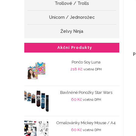
Trollové / Trolls
Unicorn / Jednorožec
Želvy Ninja
Akční Produkty
P
Pončo Soy Luna
218
Kč
včetně DPH
Bavlněné Ponožky Star Wars
60
Kč
včetně DPH
Omalovánky Mickey Mouse / A4
60
Kč
včetně DPH