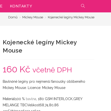
IE
KONTAKTY
PŘEPNOUT
Domů
>
Mickey Mouse
>
Kojenecké legíny Mickey Mouse
VYHLEDÁVÁNÍ
NA
Kojenecké legíny Mickey
WEBU
Mouse
160
Kč
včetně DPH
Bavlněné legíny pro nejmenší fanoušky oblíbeného
Mickey Mouse. Licence: Mickey Mouse
Materiál100 %
bavlna
, 180 GSM INTERLOCK,GREY
MELANGE TBCVelikost68,74,80,86