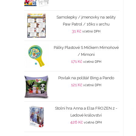
Samolepky / jmenovky na sešity
Paw Patrol / 16ks v archu
31
Kč
včetně DPH
Pálky Plastové S Míčkem Mimoňové
/ Mimoni
171
Kč
včetně DPH
Povlak na polštář Bing a Pando
121
Kč
včetně DPH
Stolní hra Anna a Elsa FROZEN 2 -
Ledové království
426
Kč
včetně DPH