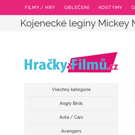
Přejít
FILMY / HRY
OBLEČENÍ
KOSTÝMY
D
k
obsahu
Kojenecké legíny Mickey
Všechny kategorie
Angry Birds
Auta / Cars
Avengers