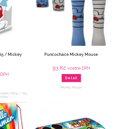
A5 / Mickey
Punčocháče Mickey Mouse
93
Kč
včetně DPH
 DPH
Detail
Mickey Mouse
celáře
,
Filmy / Hry
,
nictví