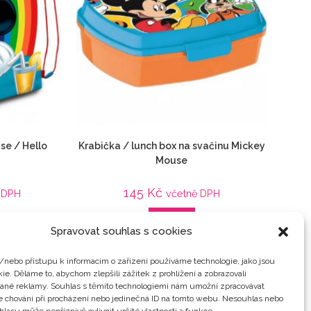
e / Hello
Krabička / lunch box na svačinu Mickey
Mouse
145
Kč
 DPH
včetně DPH
Detail
Spravovat souhlas s cookies
anceláře
,
Filmové
Do školy / kanceláře
,
Filmy / Hry
,
Mickey Mouse
,
key Mouse
,
Svačinové sety
 na přezůvky
,
Veci z
/nebo přístupu k informacím o zařízení používáme technologie, jako jsou
ie. Děláme to, abychom zlepšili zážitek z prohlížení a zobrazovali
vané reklamy. Souhlas s těmito technologiemi nám umožní zpracovávat
je chování při procházení nebo jedinečná ID na tomto webu. Nesouhlas nebo