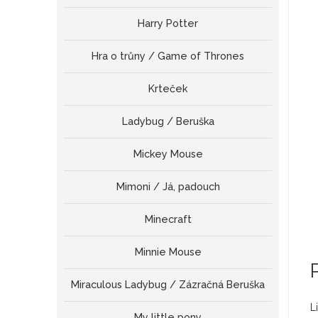
Harry Potter
Hra o trůny / Game of Thrones
Krteček
Ladybug / Beruška
Mickey Mouse
Mimoni / Já, padouch
Minecraft
Minnie Mouse
Miraculous Ladybug / Zázračná Beruška
L
My little pony