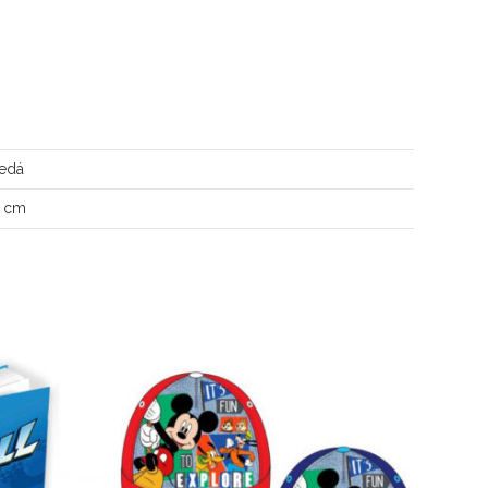
edá
4 cm