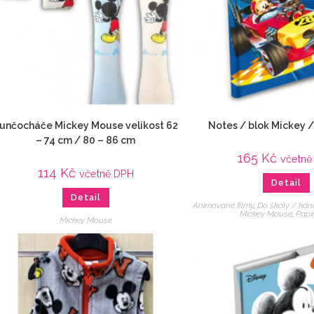
unčocháče Mickey Mouse velikost 62
Notes / blok Mickey /
– 74 cm / 80 – 86 cm
165
Kč
včetně
114
Kč
včetně DPH
Detail
Detail
Animované filmy
,
Do školy / kan
Mickey Mouse
,
Papír
Mickey Mouse