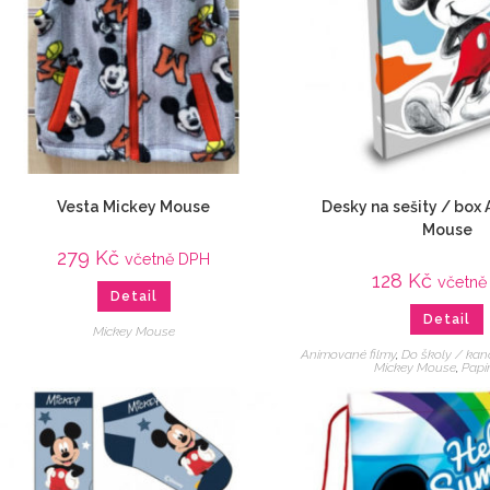
Vesta Mickey Mouse
Desky na sešity / box 
Mouse
279
Kč
včetně DPH
128
Kč
včetně
Detail
Detail
Mickey Mouse
Animované filmy
,
Do školy / kan
Mickey Mouse
,
Papír