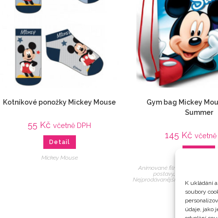
Kotníkové ponožky Mickey Mouse
Gym bag Mickey Mous
Summer
55
Kč
včetně DPH
145
Kč
včetně
Detail
Detail
Mickey Mouse
Animované filmy
,
Do školy / k
postavy
,
Filmy / Hry
,
Mic
Nejprodávanější
,
Pytlíky / Tašky
K ukládání a
filmu
soubory cook
personalizo
údaje, jako 