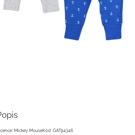
Popis
icence: Mickey MouseKód: GAT94346