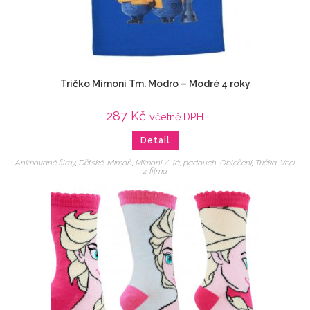
Tričko Mimoni Tm. Modro – Modré 4 roky
287
Kč
včetně DPH
Detail
Animované filmy
,
Dětské
,
Mimoň
,
Mimoni / Já, padouch
,
Oblečení
,
Trička
,
Veci
z filmu