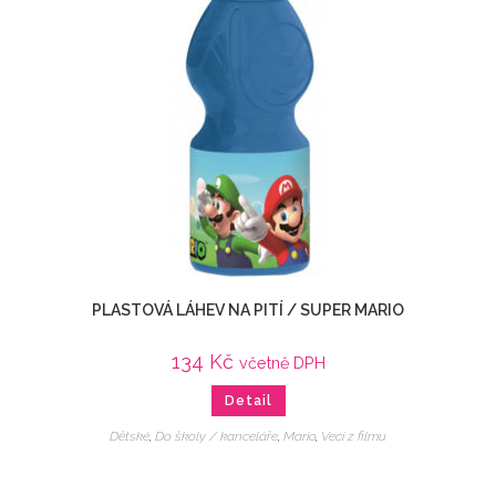
PLASTOVÁ LÁHEV NA PITÍ / SUPER MARIO
134
Kč
včetně DPH
Detail
Dětské
,
Do školy / kanceláře
,
Mario
,
Veci z filmu