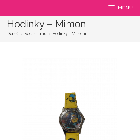
Přejít
MENU
k
obsahu
Hodinky – Mimoni
Domů
>
Veci z filmu
>
Hodinky – Mimoni