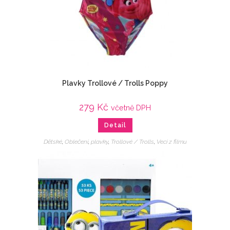
Plavky Trollové / Trolls Poppy
279
Kč
včetně DPH
Detail
Dětské
,
Oblečení
,
plavky
,
Trollové / Trolls
,
Veci z filmu