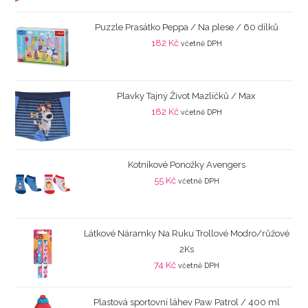
Puzzle Prasátko Peppa / Na plese / 60 dílků
182
Kč
včetně DPH
Plavky Tajný Život Mazlíčků / Max
182
Kč
včetně DPH
Kotníkové Ponožky Avengers
55
Kč
včetně DPH
Látkové Náramky Na Ruku Trollové Modro/růžové
2Ks
74
Kč
včetně DPH
Plastová sportovní láhev Paw Patrol / 400 ml