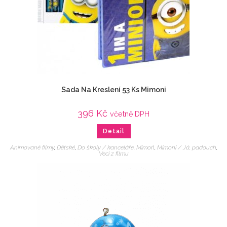
Sada Na Kreslení 53 Ks Mimoni
396
Kč
včetně DPH
Detail
Animované filmy
,
Dětské
,
Do školy / kanceláře
,
Mimoň
,
Mimoni / Já, padouch
,
Veci z filmu