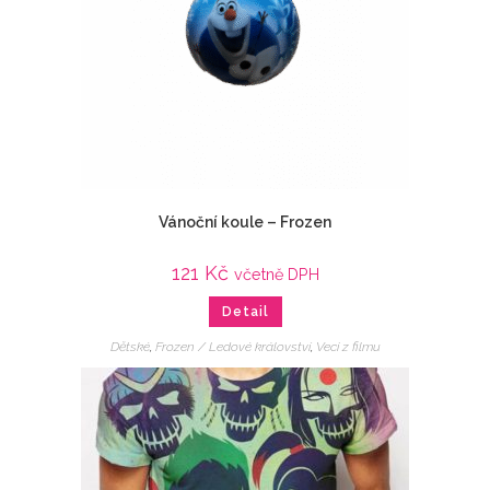
Vánoční koule – Frozen
121
Kč
včetně DPH
Detail
Dětské
,
Frozen / Ledové království
,
Veci z filmu