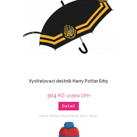
Vystřelovací deštník Harry Potter Erby
304
Kč
včetně DPH
Detail
Harry Potter
,
Hrané filmy
,
Veci z filmu