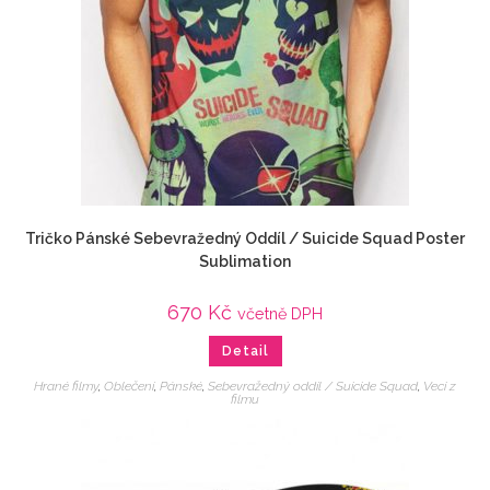
Tričko Pánské Sebevražedný Oddíl / Suicide Squad Poster
Sublimation
670
Kč
včetně DPH
Detail
Hrané filmy
,
Oblečení
,
Pánské
,
Sebevražedný oddíl / Suicide Squad
,
Veci z
filmu