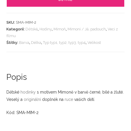
SKU:
SMA-MIM-2
Kategorií:
Dětské
,
Hodiny
,
Mimoň
,
Mimoni / Já, padouch
,
Veci z
filmu
Štítky:
Barva
,
Délka
,
Typ typ1, typ2, typ3, typ4
,
Velikost
Popis
Dětské
hodinky
s motivem Mimoně v barvě černé, bílé a žluté.
Veselý a
originální
doplněk na
ruce
vašich dětí.
Kód: SMA-MIM-2