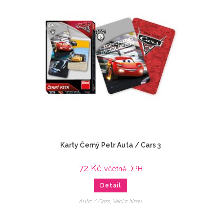
Karty Černý Petr Auta / Cars 3
72
Kč
včetně DPH
Detail
Auta / Cars
,
Veci z filmu