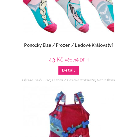
Ponožky Elsa / Frozen / Ledové Království
43
Kč
včetně DPH
Detail
Dětské
,
Dívčí
,
Elsa
,
Frozen / Ledové království
,
Veci z filmu