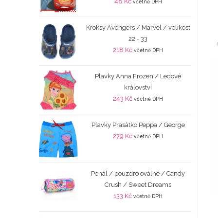
48
Kč
včetně DPH
Kroksy Avengers / Marvel / velikost
22 - 33
218
Kč
včetně DPH
Plavky Anna Frozen / Ledové
království
243
Kč
včetně DPH
Plavky Prasátko Peppa / George
279
Kč
včetně DPH
Penál / pouzdro oválné / Candy
Crush / Sweet Dreams
133
Kč
včetně DPH