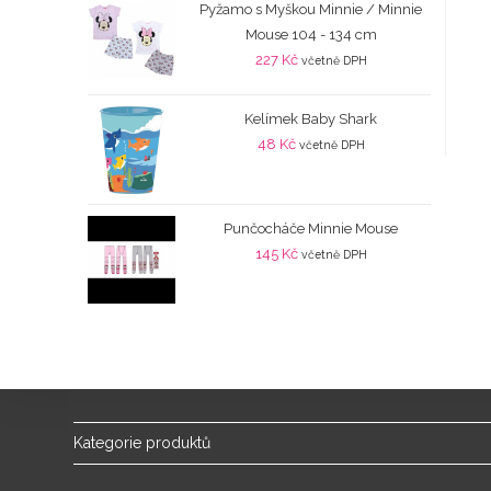
Pyžamo s Myškou Minnie / Minnie
Mouse 104 - 134 cm
227
Kč
včetně DPH
Kelímek Baby Shark
48
Kč
včetně DPH
Punčocháče Minnie Mouse
145
Kč
včetně DPH
Kategorie produktů