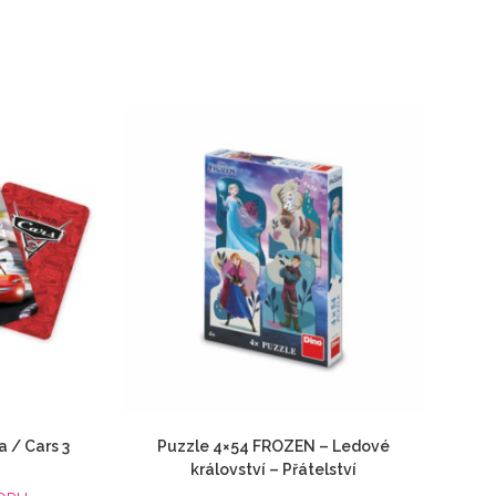
a / Cars 3
Puzzle 4×54 FROZEN – Ledové
království – Přátelství