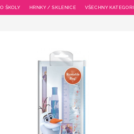
O ŠKOLY
HRNKY / SKLENICE
VŠECHNY KATEGOR