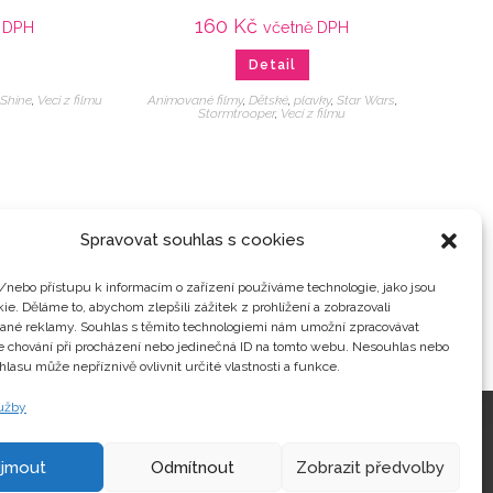
160
Kč
 DPH
včetně DPH
Detail
,
Shine
,
Veci z filmu
Animované filmy
,
Dětské
,
plavky
,
Star Wars
,
Stormtrooper
,
Veci z filmu
Spravovat souhlas s cookies
/nebo přístupu k informacím o zařízení používáme technologie, jako jsou
ie. Děláme to, abychom zlepšili zážitek z prohlížení a zobrazovali
vané reklamy. Souhlas s těmito technologiemi nám umožní zpracovávat
je chování při procházení nebo jedinečná ID na tomto webu. Nesouhlas nebo
hlasu může nepříznivě ovlivnit určité vlastnosti a funkce.
lužby
Kontakty
ijmout
Odmítnout
Zobrazit předvolby