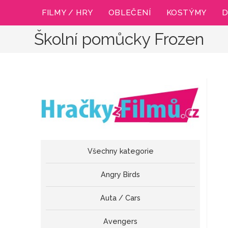
Přejít
FILMY / HRY
OBLEČENÍ
KOSTÝMY
D
k
obsahu
Školní pomůcky Frozen
Všechny kategorie
Angry Birds
Auta / Cars
Avengers