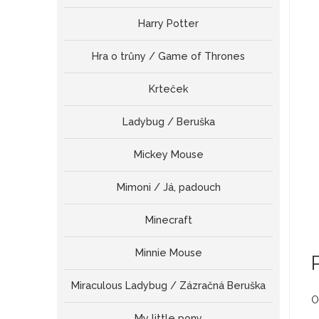
Harry Potter
Hra o trůny / Game of Thrones
Krteček
Ladybug / Beruška
Mickey Mouse
Mimoni / Já, padouch
Minecraft
Minnie Mouse
Miraculous Ladybug / Zázračná Beruška
O
My little pony