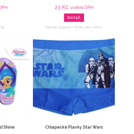
23
Kč
 DPH
včetně DPH
Detail
ilmu
Dětské
,
Trollové / Trolls
,
Veci z filmu
d Shine
Chlapecké Plavky Star Wars