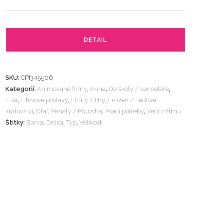
DETAIL
SKU:
CPI345506
Kategorií:
Animované filmy
,
Anna
,
Do školy / kanceláře
,
Elsa
,
Filmové postavy
,
Filmy / Hry
,
Frozen / Ledové
království
,
Olaf
,
Penály / Pouzdra
,
Psací potřeby
,
Veci z filmu
Štítky:
Barva
,
Délka
,
Typ
,
Velikost