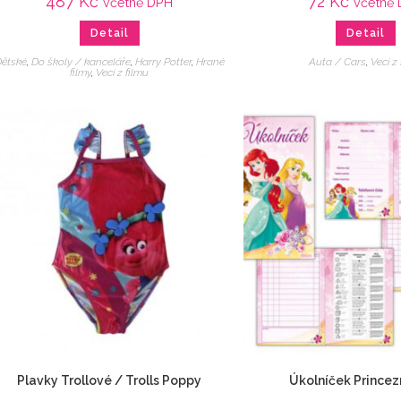
487
Kč
72
Kč
včetně DPH
včetně
Detail
Detail
ětské
,
Do školy / kanceláře
,
Harry Potter
,
Hrané
Auta / Cars
,
Veci z
filmy
,
Veci z filmu
Plavky Trollové / Trolls Poppy
Úkolníček Princez