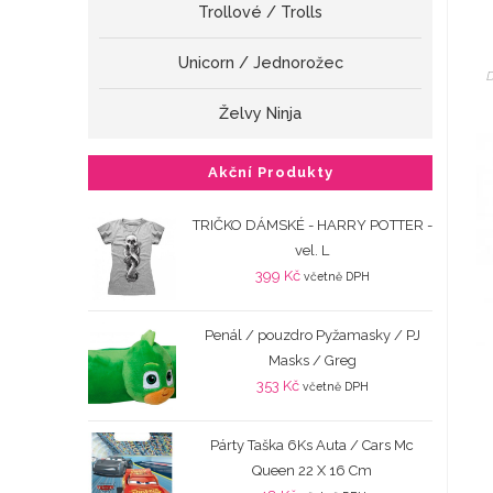
Trollové / Trolls
Unicorn / Jednorožec
D
Želvy Ninja
Akční Produkty
TRIČKO DÁMSKÉ - HARRY POTTER -
vel. L
399
Kč
včetně DPH
Penál / pouzdro Pyžamasky / PJ
Masks / Greg
353
Kč
včetně DPH
Párty Taška 6Ks Auta / Cars Mc
Queen 22 X 16 Cm