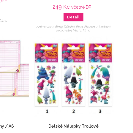
 DPH
249
Kč
včetně DPH
Detail
 filmu
Animované filmy
,
Dětské
,
Elsa
,
Frozen / Ledové
království
,
Veci z filmu
ny / A6
Dětské Nálepky Trollové