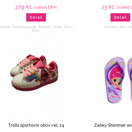
279
Kč
23
Kč
včetně DPH
včetně
Detail
Detail
Dětské
,
Oblečení
,
plavky
,
Trollové / Trolls
,
Veci z
Princess
,
Veci z f
filmu
Trolls sportovní obuv vel. 24
Žabky Shimmer an