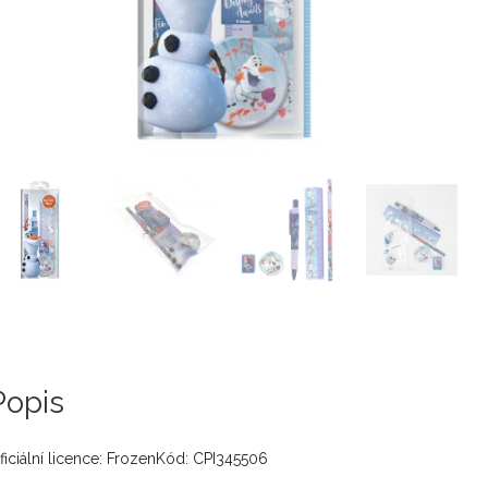
Popis
ficiální licence: FrozenKód: CPI345506