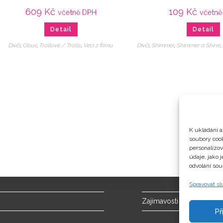
609
Kč
109
Kč
včetně DPH
včetně
Detail
Detail
Dívčí
,
Obuv
,
Trollové / Trolls
,
Veci z filmu
Dívčí
,
Shimmer
,
Shimmer a Shine
K ukládání a
soubory cook
personalizo
údaje, jako 
odvolání sou
Spravovat s
Zajímavosti
Př