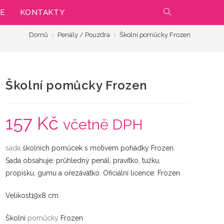
IE
KONTAKTY
PŘEPNOUT
Domů
>
Penály / Pouzdra
>
Školní pomůcky Frozen
VYHLEDÁVÁNÍ
NA
Školní pomůcky Frozen
WEBU
157
Kč
včetně DPH
sada
školních pomůcek s motivem pohádky Frozen.
Sada obsahuje: průhledný penál, pravítko, tužku,
propisku, gumu a ořezávátko. Oficiální licence: Frozen
Velikost19x8 cm
Školní
pomůcky
Frozen