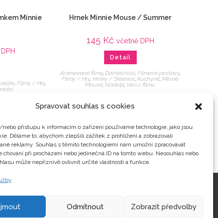
ámkem Minnie
Hrnek Minnie Mouse / Summer
145
Kč
včetně DPH
ě DPH
Detail
Animované filmy
,
Domácnost
,
Filmové postavy
,
Filmy / Hry
,
Hrnky / Sklenice
,
Kuchyně
,
Minnie
celáře
,
Filmy / Hry
,
Mouse
,
Nádobí
,
Veci z filmu
nictví
Spravovat souhlas s cookies
/nebo přístupu k informacím o zařízení používáme technologie, jako jsou
ie. Děláme to, abychom zlepšili zážitek z prohlížení a zobrazovali
vané reklamy. Souhlas s těmito technologiemi nám umožní zpracovávat
je chování při procházení nebo jedinečná ID na tomto webu. Nesouhlas nebo
hlasu může nepříznivě ovlivnit určité vlastnosti a funkce.
lužby
Kontakty
ijmout
Odmítnout
Zobrazit předvolby