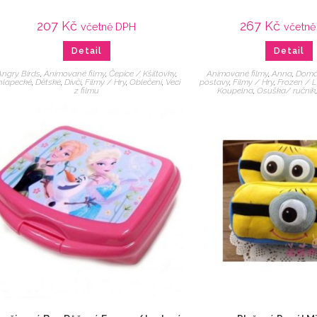
207
Kč
267
Kč
včetně DPH
včetně
Detail
Detail
Angry Birds
,
Animované filmy
,
Čepice / Kšiltovky
,
Animované filmy
,
Anna
,
Domá
hlapecké
,
Dětské
,
Dívčí
,
Filmy / Hry
,
Oblečení
,
Veci
postavy
,
Filmy / Hry
,
Frozen / L
z filmu
Koupelna
,
Osuška/ ručník