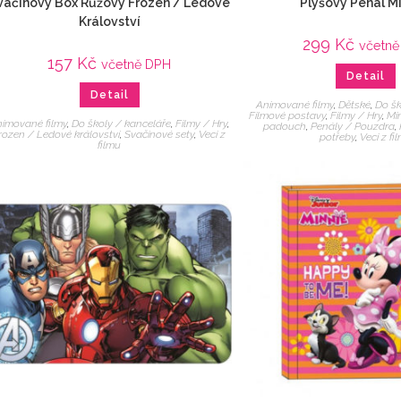
vačinový Box Růžový Frozen / Ledové
Plyšový Penál M
Království
299
Kč
včetn
157
Kč
včetně DPH
Detail
Detail
Animované filmy
,
Dětské
,
Do šk
Filmové postavy
,
Filmy / Hry
,
Mi
imované filmy
,
Do školy / kanceláře
,
Filmy / Hry
,
padouch
,
Penály / Pouzdra
,
rozen / Ledové království
,
Svačinové sety
,
Veci z
potřeby
,
Veci z fi
filmu