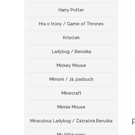
Harry Potter
Hra o trůny / Game of Thrones
Krteček
Ladybug / Beruška
Mickey Mouse
Mimoni / Já, padouch
Minecraft
Minnie Mouse
Miraculous Ladybug / Zázračná Beruška
My little pony