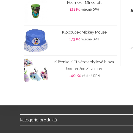
Kelímek - MInecraft
121
Kč
včetně DPH
J
Klobouček Mickey Mouse
173
Kč
včetně DPH
Ka
Klíčenka / Přívěsek plyšová hlava
Jednorožce / Unicorn
146
Kč
včetně DPH
Kategorie produktů