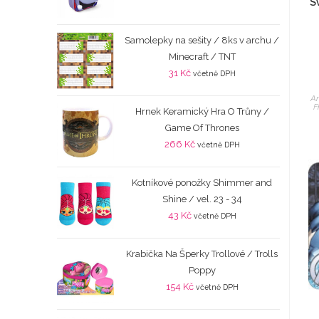
S
Samolepky na sešity / 8ks v archu /
Minecraft / TNT
31
Kč
včetně DPH
An
F
Hrnek Keramický Hra O Trůny /
Game Of Thrones
266
Kč
včetně DPH
Kotníkové ponožky Shimmer and
Shine / vel. 23 - 34
43
Kč
včetně DPH
Krabička Na Šperky Trollové / Trolls
Poppy
154
Kč
včetně DPH