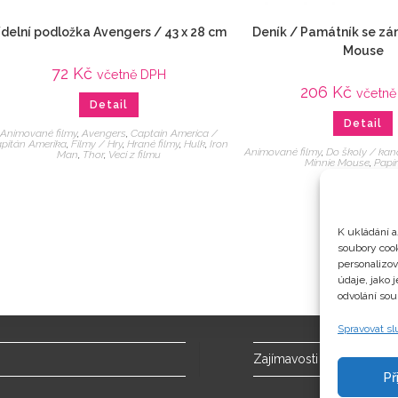
ídelní podložka Avengers / 43 x 28 cm
Deník / Památník se z
Mouse
72
Kč
včetně DPH
206
Kč
včetn
Detail
Detail
Animované filmy
,
Avengers
,
Captain America /
pitán Amerika
,
Filmy / Hry
,
Hrané filmy
,
Hulk
,
Iron
Animované filmy
,
Do školy / kan
Man
,
Thor
,
Veci z filmu
Minnie Mouse
,
Papír
K ukládání a
soubory cook
personalizo
údaje, jako 
odvolání sou
Spravovat s
Zajímavosti
Př