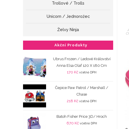
Trollové / Trolls
Unicorn / Jednorožec
Želvy Ninja
C
Akční Produkty
Ubrus Frozen / Ledové Království
Anna Elsa Olaf 120 X 180 Cm
170
Kč
včetně DPH
Čepice Paw Patrol / Marshall /
Chase
218
Kč
včetně DPH
Batoh Fisher Price 3D/ Hroch
670
Kč
včetně DPH