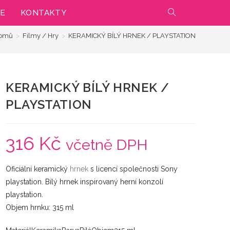
IE
KONTAKTY
PŘEPNOUT
omů
>
Filmy / Hry
>
KERAMICKÝ BÍLÝ HRNEK / PLAYSTATION
VYHLEDÁVÁNÍ
NA
KERAMICKÝ BÍLÝ HRNEK /
WEBU
PLAYSTATION
316
Kč
včetně DPH
Oficiální keramický
hrnek
s licencí společnosti Sony
playstation. Bílý hrnek inspirovaný herní konzolí
playstation.
Objem hrnku: 315 ml