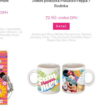
imoni
Jídelní podložka Prasátko Peppa /
Rodinka
ě DPH
72
Kč
včetně DPH
Detail
oly / kanceláře
,
moň
,
Mimoni / Já,
Animované filmy
,
Dětské
,
Domácnost
,
Filmové
Pouzdra
,
Psací
postavy
,
Filmy / Hry
,
Kuchyně
,
Prasátko Pepa /
lmu
Peppa Pig
,
Veci z filmu