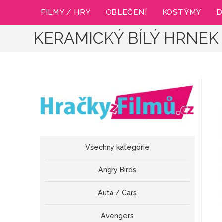
Přejít
FILMY / HRY
OBLEČENÍ
KOSTÝMY
D
k
obsahu
KERAMICKÝ BÍLÝ HRNEK
Všechny kategorie
Angry Birds
Auta / Cars
Avengers