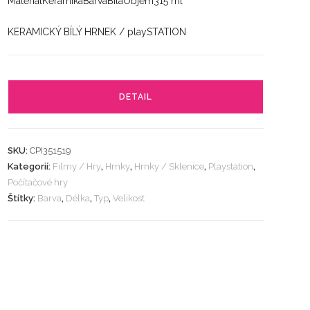
MateriálKeramikaBarvaBíláObjem315 ml
KERAMICKÝ BÍLÝ HRNEK / playSTATION
DETAIL
SKU:
CPI351519
Kategorií:
Filmy / Hry
,
Hrnky
,
Hrnky / Sklenice
,
Playstation
,
Počítačové hry
Štítky:
Barva
,
Délka
,
Typ
,
Velikost