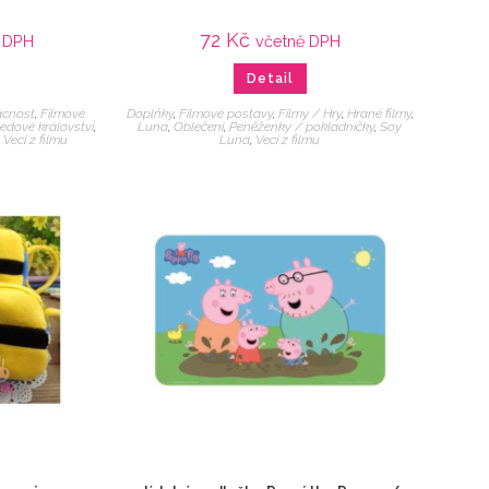
72
Kč
 DPH
včetně DPH
Detail
cnost
,
Filmové
Doplňky
,
Filmové postavy
,
Filmy / Hry
,
Hrané filmy
,
edové království
,
Luna
,
Oblečení
,
Peněženky / pokladničky
,
Soy
,
Veci z filmu
Luna
,
Veci z filmu