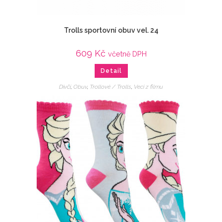
Trolls sportovní obuv vel. 24
609
Kč
včetně DPH
Detail
Dívčí
,
Obuv
,
Trollové / Trolls
,
Veci z filmu