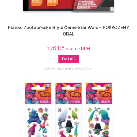
Plavací/potápěčské Brýle Černé Star Wars – POŠKOZENÝ
OBAL
176
Kč
včetně DPH
Detail
Dětské
,
Star Wars
,
Veci z filmu