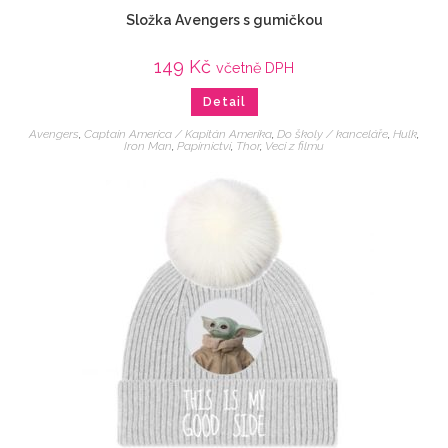
Složka Avengers s gumičkou
149
Kč
včetně DPH
Detail
Avengers
,
Captain America / Kapitán Amerika
,
Do školy / kanceláře
,
Hulk
,
Iron Man
,
Papírnictví
,
Thor
,
Veci z filmu