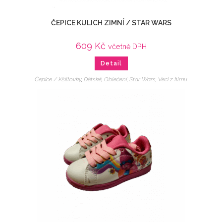
ČEPICE KULICH ZIMNÍ / STAR WARS
609
Kč
včetně DPH
Detail
Čepice / Kšiltovky
,
Dětské
,
Oblečení
,
Star Wars
,
Veci z filmu