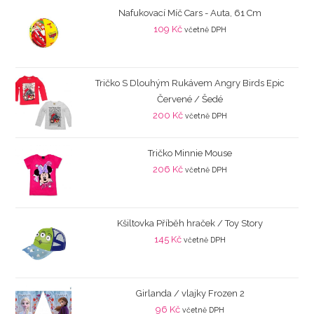
Nafukovací Míč Cars - Auta, 61 Cm
109
Kč
včetně DPH
Tričko S Dlouhým Rukávem Angry Birds Epic
Červené / Šedé
200
Kč
včetně DPH
Tričko Minnie Mouse
206
Kč
včetně DPH
Kšiltovka Příběh hraček / Toy Story
145
Kč
včetně DPH
Girlanda / vlajky Frozen 2
96
Kč
včetně DPH