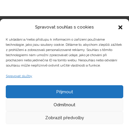
Spravovat souhlas s cookies
Kategorie produktů
K ukládání a/nebo přístupu k informacím o zařízení používáme
technologie, jako jsou soubory cookie. Děláme to, abychom zlepšili zážitek
z prohlížení a zobrazovali personalizované reklamy. Souhlas s těmito
technologiemi nám umožní zpracovávat údaje, jako je chování při
procházení nebo jedinečná ID na tomto webu. Nesouhlas nebo odvolání
Zajímavosti
souhlasu může nepříznivě ovlivnit určité vlastnosti a funkce.
Spravovat služby
Kontakty
Přijmout
Odmítnout
Zobrazit předvolby
Copyright © hrackyzfilmu.cz Všechna práva vyhrazena.