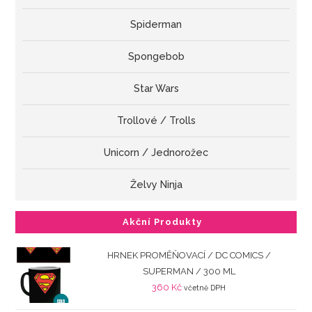
Spiderman
Spongebob
Star Wars
Trollové / Trolls
Unicorn / Jednorožec
Želvy Ninja
Akční Produkty
HRNEK PROMĚŇOVACÍ / DC COMICS /
SUPERMAN / 300 ML
360
Kč
včetně DPH