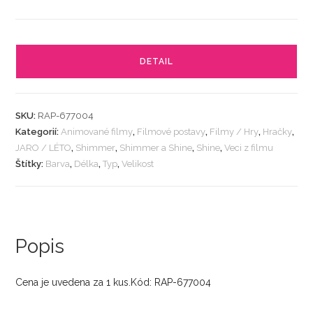
DETAIL
SKU:
RAP-677004
Kategorií:
Animované filmy
,
Filmové postavy
,
Filmy / Hry
,
Hračky
,
JARO / LÉTO
,
Shimmer
,
Shimmer a Shine
,
Shine
,
Veci z filmu
Štítky:
Barva
,
Délka
,
Typ
,
Velikost
Popis
Cena je uvedena za 1 kus.Kód: RAP-677004