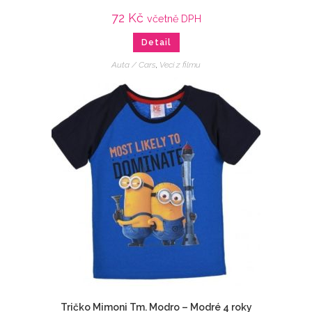
72
Kč
včetně DPH
Detail
Auta / Cars
,
Veci z filmu
Tričko Mimoni Tm. Modro – Modré 4 roky