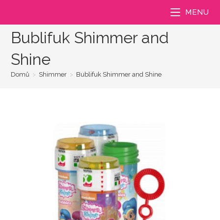
Přejít
MENU
k
obsahu
Bublifuk Shimmer and
Shine
Domů
>
Shimmer
>
Bublifuk Shimmer and Shine