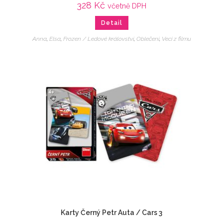
328
Kč
včetně DPH
Detail
Anna
,
Elsa
,
Frozen / Ledové království
,
Oblečení
,
Veci z filmu
Karty Černý Petr Auta / Cars 3