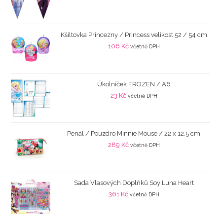
Kšiltovka Princezny / Princess velikost 52 / 54 cm
106
Kč
včetně DPH
Úkolníček FROZEN / A6
23
Kč
včetně DPH
Penál / Pouzdro Minnie Mouse / 22 x 12,5 cm
289
Kč
včetně DPH
Sada Vlasových Doplňků Soy Luna Heart
361
Kč
včetně DPH