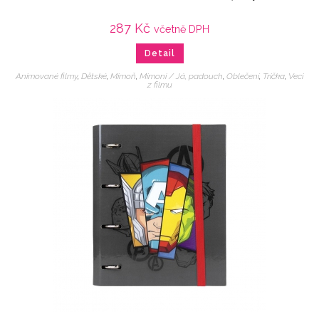
287
Kč
včetně DPH
Detail
Animované filmy
,
Dětské
,
Mimoň
,
Mimoni / Já, padouch
,
Oblečení
,
Trička
,
Veci
z filmu