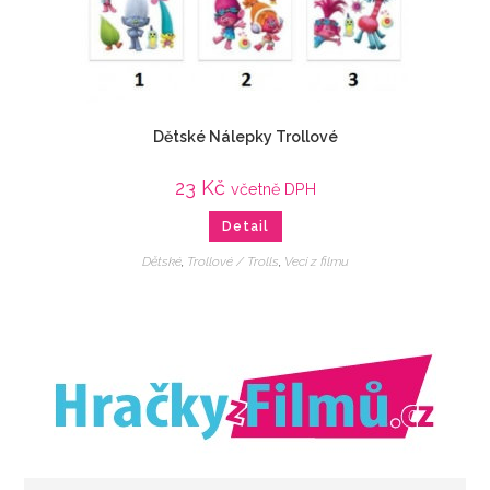
Dětské Nálepky Trollové
23
Kč
včetně DPH
Detail
Dětské
,
Trollové / Trolls
,
Veci z filmu