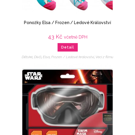
Ponožky Elsa / Frozen / Ledové Království
43
Kč
včetně DPH
Detail
Dětské
,
Dívčí
,
Elsa
,
Frozen / Ledové království
,
Veci z filmu