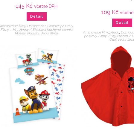
145
Kč
včetně DPH
109
Kč
včetně
Detail
Detail
Animované filmy
,
Domácnost
,
Filmové postavy
,
Filmy / Hry
,
Hrnky / Sklenice
,
Kuchyně
,
Minnie
Animované filmy
,
Anna
,
Domácn
Mouse
,
Nádobí
,
Veci z filmu
postavy
,
Filmy / Hry
,
Frozen / L
Olaf
,
Veci z film