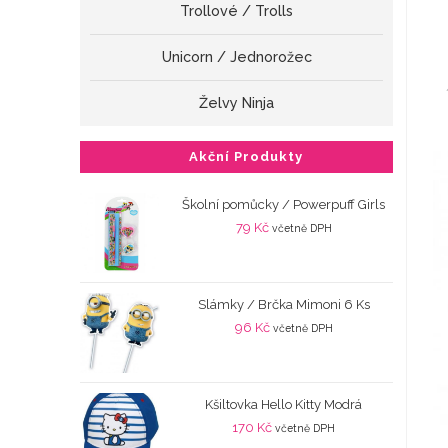
Trollové / Trolls
Unicorn / Jednorožec
Želvy Ninja
Akční Produkty
Školní pomůcky / Powerpuff Girls
79
Kč
včetně DPH
Slámky / Brčka Mimoni 6 Ks
96
Kč
včetně DPH
Kšiltovka Hello Kitty Modrá
170
Kč
včetně DPH