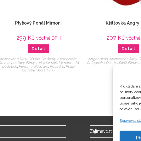
Plyšový Penál Mimoni
Kšiltovka Angry 
299
Kč
207
Kč
včetně DPH
včetně
Detail
Detail
Animované filmy
,
Dětské
,
Do školy / kanceláře
,
Angry Birds
,
Animované filmy
,
Č
ilmové postavy
,
Filmy / Hry
,
Mimoň
,
Mimoni / Já,
Chlapecké
,
Dětské
,
Dívčí
,
Filmy /
padouch
,
Penály / Pouzdra
,
Pouzdra
,
Psací
z filmu
potřeby
,
Veci z filmu
K ukládání a
soubory cook
personalizo
údaje, jako 
odvolání sou
Spravovat s
Zajímavosti
Př