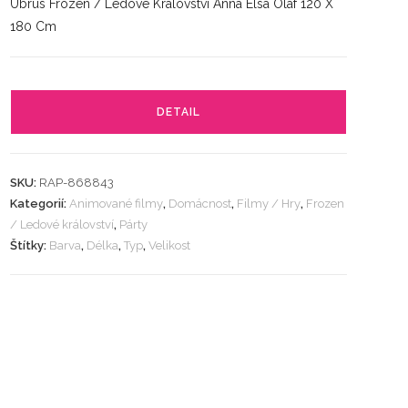
Ubrus Frozen / Ledové Království Anna Elsa Olaf 120 X
180 Cm
DETAIL
SKU:
RAP-868843
Kategorií:
Animované filmy
,
Domácnost
,
Filmy / Hry
,
Frozen
/ Ledové království
,
Párty
Štítky:
Barva
,
Délka
,
Typ
,
Velikost