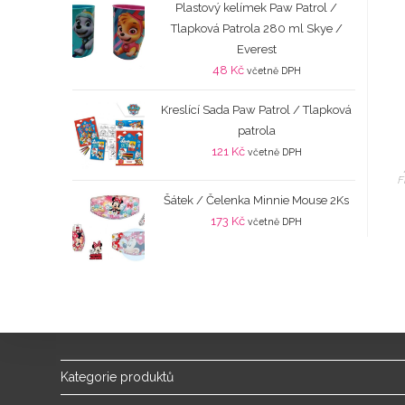
Plastový kelímek Paw Patrol /
Tlapková Patrola 280 ml Skye /
Everest
48
Kč
včetně DPH
Kreslící Sada Paw Patrol / Tlapková
patrola
121
Kč
včetně DPH
F
Šátek / Čelenka Minnie Mouse 2Ks
173
Kč
včetně DPH
Kategorie produktů