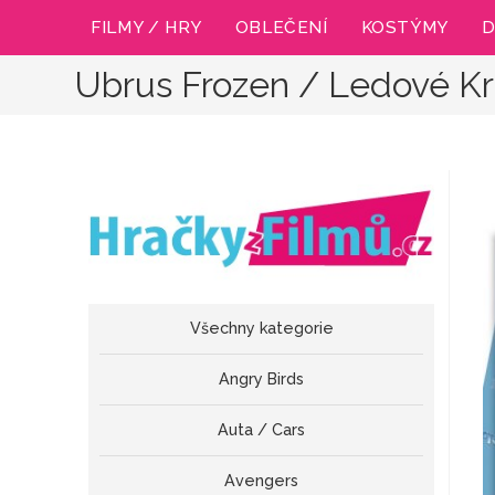
Přejít
FILMY / HRY
OBLEČENÍ
KOSTÝMY
D
k
obsahu
Ubrus Frozen / Ledové Kr
Všechny kategorie
Angry Birds
Auta / Cars
Avengers