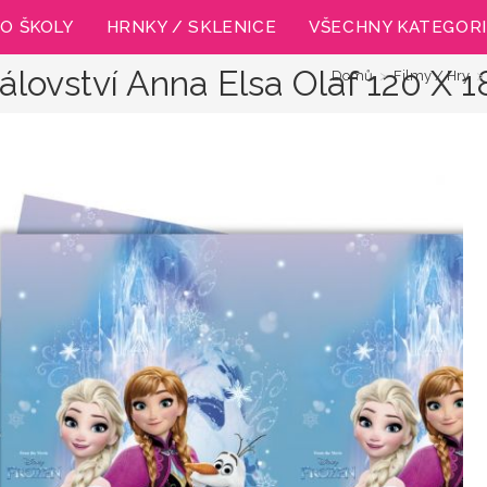
O ŠKOLY
HRNKY / SKLENICE
VŠECHNY KATEGOR
álovství Anna Elsa Olaf 120 X 
Domů
>
Filmy / Hry
>