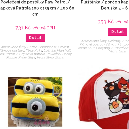
Povlečení do postýlky Paw Patrol /
Pláštěnka / pončo s ka
lapková Patrola 100 x 135 cm / 40 x 60
Beruška 4 – 6 
cm
353
Kč
včetně
731
Kč
včetně DPH
Detail
Detail
Animované filmy
,
Deštníky / Pl
Filmové postavy
,
Filmy / Hry
,
La
Animované filmy
,
Chase
,
Domácnost
,
Everest
,
Miraculous Ladybug / Zázračná
Filmové postavy
,
Filmy / Hry
,
Ložnice
,
Marshall
,
Veci z filmu
aw Patrol / Tlapková patrola
,
Povlečení
,
Rocky
,
Rubble
,
Ryder
,
Skye
,
Veci z filmu
,
Zuma