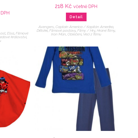
218
Kč
včetně DPH
 DPH
Detail
Avengers
,
Captain America / Kapitán Amerika
,
Dětské
,
Filmové postavy
,
Filmy / Hry
,
Hrané filmy
,
ost
,
Elsa
,
Filmové
Iron Man
,
Oblečení
,
Veci z filmu
edové království
,
u