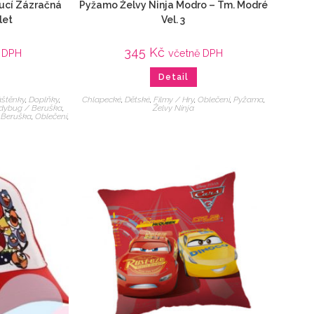
pucí Zázračná
Pyžamo Želvy Ninja Modro – Tm. Modré
let
Vel. 3
345
Kč
 DPH
včetně DPH
Detail
áštěnky
,
Doplňky
,
Chlapecké
,
Dětské
,
Filmy / Hry
,
Oblečení
,
Pyžama
,
dybug / Beruška
,
Želvy Ninja
 Beruška
,
Oblečení
,