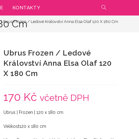
IE
KONTAKTY
PŘEPNOUT
180 Cm
Ubrus Frozen / Ledové Království Anna Elsa Olaf 120 X 180 Cm
VYHLEDÁVÁNÍ
NA
Ubrus Frozen / Ledové
WEBU
Království Anna Elsa Olaf 120
X 180 Cm
170
Kč
včetně DPH
Ubrus | Frozen | 120 x 180 cm
Velikost120 x 180 cm