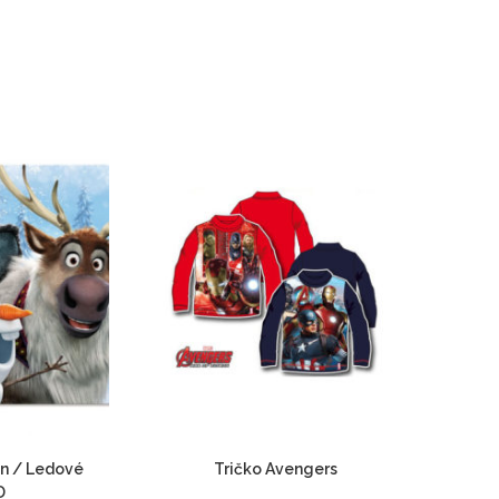
en / Ledové
Tričko Avengers
D