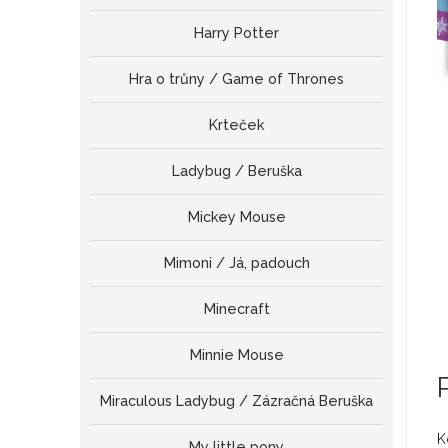
Harry Potter
Hra o trůny / Game of Thrones
Krteček
Ladybug / Beruška
Mickey Mouse
Mimoni / Já, padouch
Minecraft
Minnie Mouse
Miraculous Ladybug / Zázračná Beruška
K
My little pony