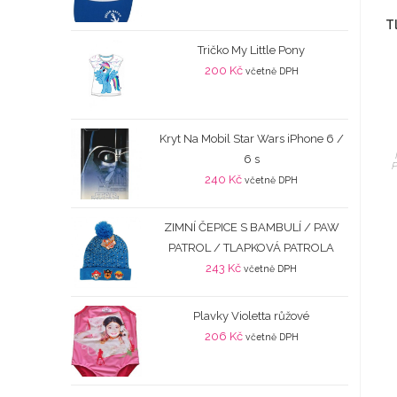
T
Tričko My Little Pony
200
Kč
včetně DPH
Kryt Na Mobil Star Wars iPhone 6 /
6 s
P
240
Kč
včetně DPH
ZIMNÍ ČEPICE S BAMBULÍ / PAW
PATROL / TLAPKOVÁ PATROLA
243
Kč
včetně DPH
Plavky Violetta růžové
206
Kč
včetně DPH