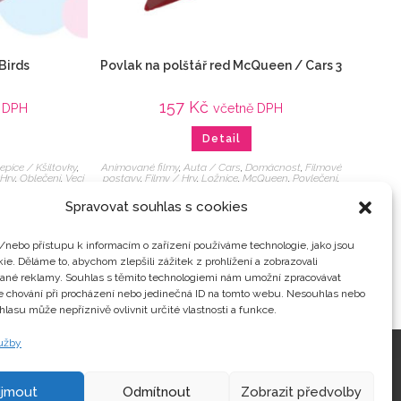
Birds
Povlak na polštář red McQueen / Cars 3
157
Kč
 DPH
včetně DPH
Detail
epice / Kšiltovky
,
Animované filmy
,
Auta / Cars
,
Domácnost
,
Filmové
 Hry
,
Oblečení
,
Veci
postavy
,
Filmy / Hry
,
Ložnice
,
McQueen
,
Povlečení
,
Veci z filmu
Spravovat souhlas s cookies
/nebo přístupu k informacím o zařízení používáme technologie, jako jsou
ie. Děláme to, abychom zlepšili zážitek z prohlížení a zobrazovali
vané reklamy. Souhlas s těmito technologiemi nám umožní zpracovávat
je chování při procházení nebo jedinečná ID na tomto webu. Nesouhlas nebo
hlasu může nepříznivě ovlivnit určité vlastnosti a funkce.
lužby
Kontakty
ijmout
Odmítnout
Zobrazit předvolby