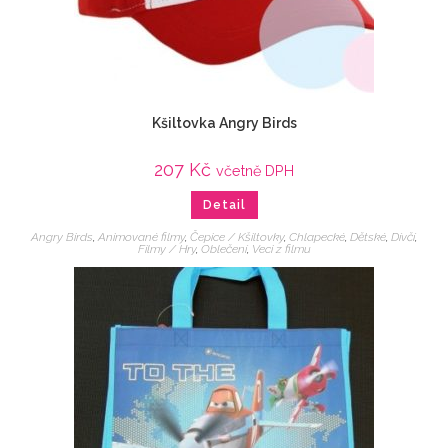
Kšiltovka Angry Birds
207
Kč
včetně DPH
Detail
Angry Birds
,
Animované filmy
,
Čepice / Kšiltovky
,
Chlapecké
,
Dětské
,
Dívčí
,
Filmy / Hry
,
Oblečení
,
Veci z filmu