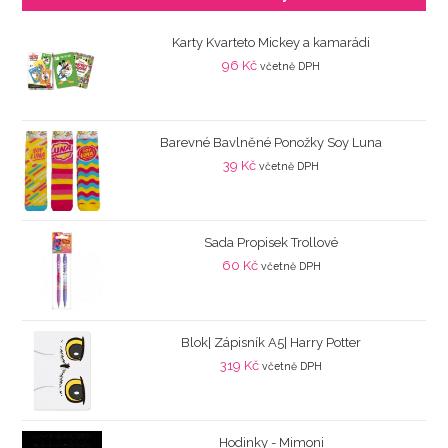
Karty Kvarteto Mickey a kamarádi
96
Kč
včetně DPH
Barevné Bavlněné Ponožky Soy Luna
39
Kč
včetně DPH
Sada Propisek Trollové
60
Kč
včetně DPH
Blok| Zápisník A5| Harry Potter
319
Kč
včetně DPH
Hodinky - Mimoni