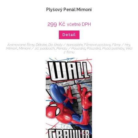
Plyšový Penál Mimoni
299
Kč
včetně DPH
Detail
Animované filmy
,
Dětské
,
Do školy / kanceláře
,
Filmové postavy
,
Filmy / Hry
,
Mimoň
,
Mimoni / Já, padouch
,
Penály / Pouzdra
,
Pouzdra
,
Psací potřeby
,
Veci
z filmu