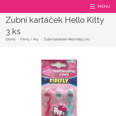
Přejít
MENU
k
obsahu
Zubní kartáček Hello Kitty
3 ks
Domů
>
Filmy / Hry
>
Zubní kartáček Hello Kitty 3 ks