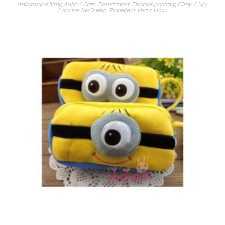
Animované filmy
,
Auta / Cars
,
Domácnost
,
Filmové postavy
,
Filmy / Hry
,
Ložnice
,
McQueen
,
Povlečení
,
Veci z filmu