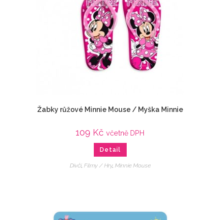
Žabky růžové Minnie Mouse / Myška Minnie
109
Kč
včetně DPH
Detail
Dívčí
,
Filmy / Hry
,
Minnie Mouse