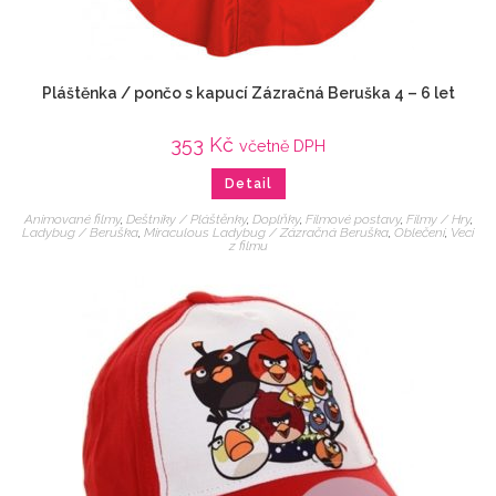
Pláštěnka / pončo s kapucí Zázračná Beruška 4 – 6 let
353
Kč
včetně DPH
Detail
Animované filmy
,
Deštníky / Pláštěnky
,
Doplňky
,
Filmové postavy
,
Filmy / Hry
,
Ladybug / Beruška
,
Miraculous Ladybug / Zázračná Beruška
,
Oblečení
,
Veci
z filmu