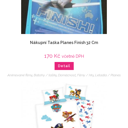
Nákupní Taška Planes Finish 32 Cm
170
Kč
včetně DPH
Detail
Animované filmy
,
Batohy / tašky
,
Domácnost
,
Filmy / Hry
,
Letadla / Planes