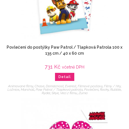
Povlečení do postýlky Paw Patrol / Tlapková Patrola 100 x
135 cm / 40 x 60 cm
731
Kč
včetně DPH
Detail
Animované filmy
,
Chase
,
Domácnost
,
Everest
,
Filmové postavy
,
Filmy / Hry
,
Ložnice
,
Marshall
,
Paw Patrol / Tlapková patrola
,
Povlečení
,
Rocky
,
Rubble
,
Ryder
,
Skye
,
Veci z filmu
,
Zuma