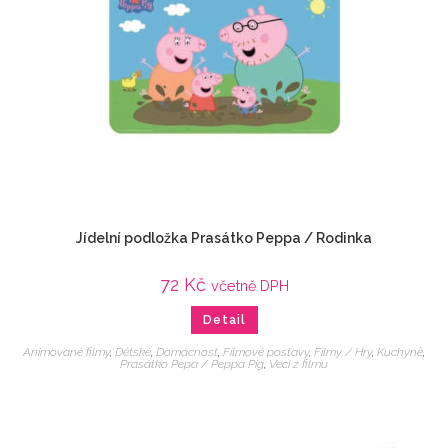
Jídelní podložka Prasátko Peppa / Rodinka
72
Kč
včetně DPH
Detail
Animované filmy
,
Dětské
,
Domácnost
,
Filmové postavy
,
Filmy / Hry
,
Kuchyně
,
Prasátko Pepa / Peppa Pig
,
Veci z filmu