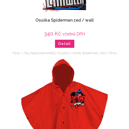
Osuška Spiderman zeď / wall
340
Kč
včetně DPH
Detail
Filmy / Hry
,
Nejprodávanější
,
Osuška/ ručník
,
Spiderman
,
Veci z filmu