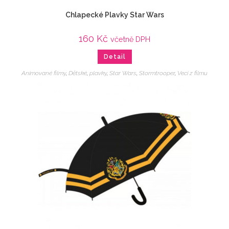
Chlapecké Plavky Star Wars
160
Kč
včetně DPH
Detail
Animované filmy
,
Dětské
,
plavky
,
Star Wars
,
Stormtrooper
,
Veci z filmu