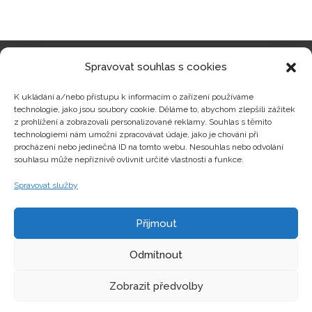
Spravovat souhlas s cookies
Kategorie produktů
K ukládání a/nebo přístupu k informacím o zařízení používáme
technologie, jako jsou soubory cookie. Děláme to, abychom zlepšili zážitek
z prohlížení a zobrazovali personalizované reklamy. Souhlas s těmito
technologiemi nám umožní zpracovávat údaje, jako je chování při
procházení nebo jedinečná ID na tomto webu. Nesouhlas nebo odvolání
Zajímavosti
souhlasu může nepříznivě ovlivnit určité vlastnosti a funkce.
Spravovat služby
Kontakty
Přijmout
Odmítnout
Zobrazit předvolby
Copyright © hrackyzfilmu.cz Všechna práva vyhrazena.