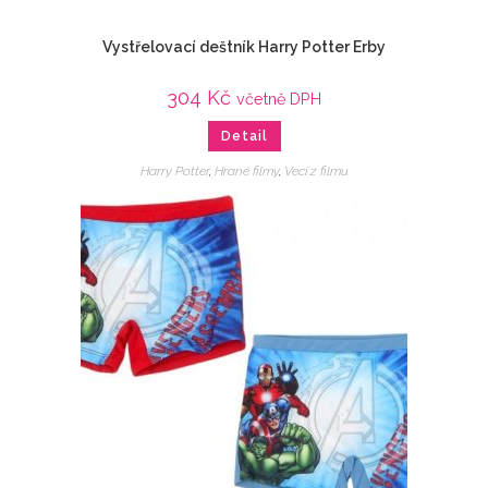
Vystřelovací deštník Harry Potter Erby
304
Kč
včetně DPH
Detail
Harry Potter
,
Hrané filmy
,
Veci z filmu