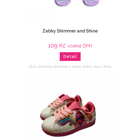
Žabky Shimmer and Shine
109
Kč
včetně DPH
Detail
Dívčí
,
Shimmer
,
Shimmer a Shine
,
Shine
,
Veci z filmu