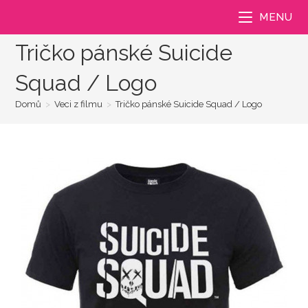
Přejít
MENU
k
obsahu
Tričko pánské Suicide
Squad / Logo
Domů
>
Veci z filmu
>
Tričko pánské Suicide Squad / Logo