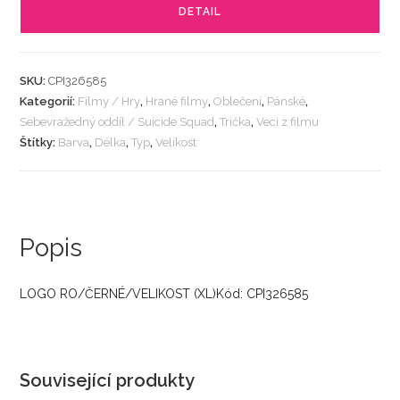
DETAIL
SKU:
CPI326585
Kategorií:
Filmy / Hry
,
Hrané filmy
,
Oblečení
,
Pánské
,
Sebevražedný oddíl / Suicide Squad
,
Trička
,
Veci z filmu
Štítky:
Barva
,
Délka
,
Typ
,
Velikost
Popis
LOGO RO/ČERNÉ/VELIKOST (XL)Kód: CPI326585
Související produkty