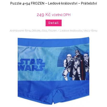
Puzzle 4×54 FROZEN – Ledové království – Přátelství
249
Kč
včetně DPH
Detail
Animované filmy
,
Dětské
,
Elsa
,
Frozen / Ledové království
,
Veci z filmu