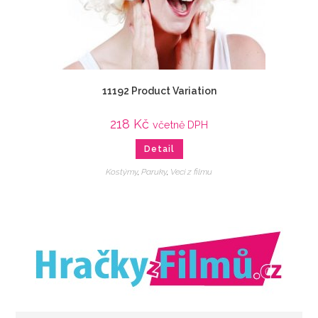
11192 Product Variation
218
Kč
včetně DPH
Detail
Kostýmy
,
Paruky
,
Veci z filmu