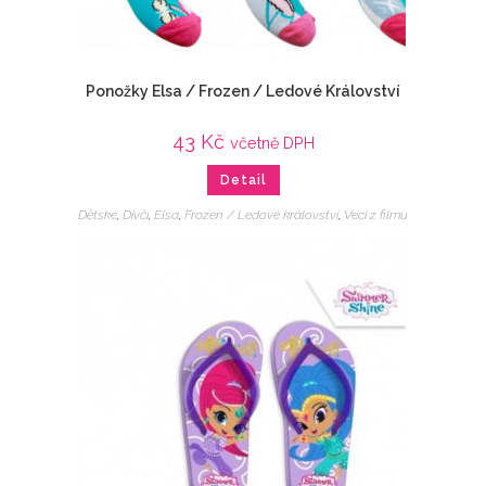
Ponožky Elsa / Frozen / Ledové Království
43
Kč
včetně DPH
Detail
Dětské
,
Dívčí
,
Elsa
,
Frozen / Ledové království
,
Veci z filmu