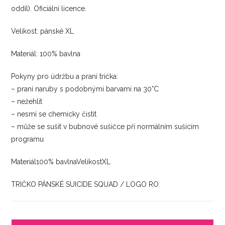
oddíl). Oficiální licence.
Velikost: pánské XL
Materiál: 100% bavlna
Pokyny pro údržbu a praní trička:
– praní naruby s podobnými barvami na 30°C
– nežehlit
– nesmí se chemicky čistit
– může se sušit v bubnové sušičce při normálním sušícím
programu
Materiál100% bavlnaVelikostXL
TRIČKO PÁNSKÉ SUICIDE SQUAD / LOGO RO