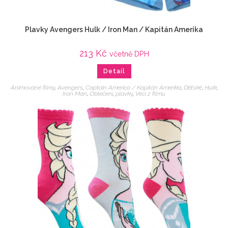
Plavky Avengers Hulk / Iron Man / Kapitán Amerika
213
Kč
včetně DPH
Detail
Animované filmy
,
Avengers
,
Captain America / Kapitán Amerika
,
Dětské
,
Hulk
,
Iron Man
,
Oblečení
,
plavky
,
Veci z filmu