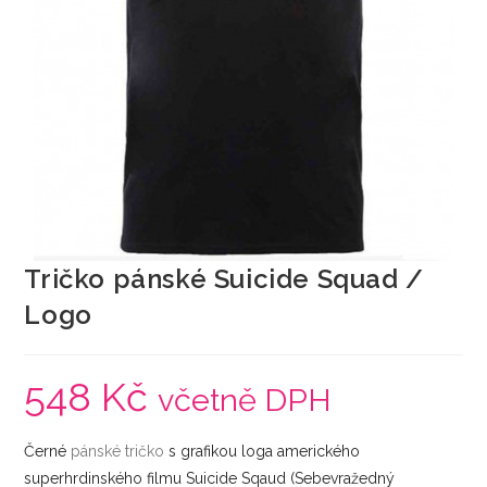
Tričko pánské Suicide Squad /
Logo
548
Kč
včetně DPH
Černé
pánské
tričko
s grafikou loga amerického
superhrdinského filmu Suicide Sqaud (Sebevražedný