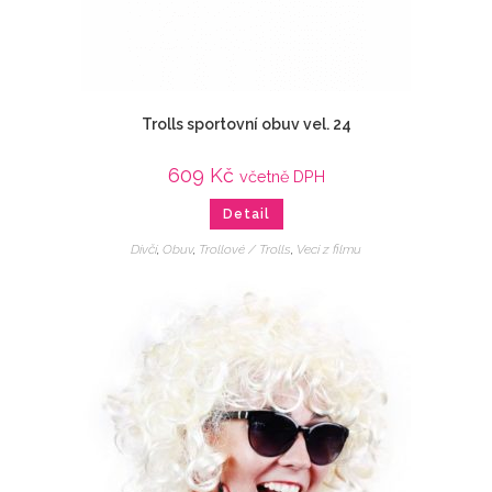
Trolls sportovní obuv vel. 24
609
Kč
včetně DPH
Detail
Dívčí
,
Obuv
,
Trollové / Trolls
,
Veci z filmu