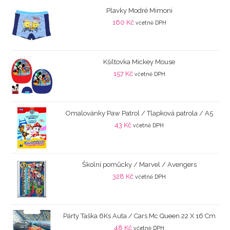
Plavky Modré Mimoni
160
Kč
včetně DPH
Kšiltovka Mickey Mouse
157
Kč
včetně DPH
Omalovánky Paw Patrol / Tlapková patrola / A5
43
Kč
včetně DPH
Školní pomůcky / Marvel / Avengers
328
Kč
včetně DPH
Párty Taška 6Ks Auta / Cars Mc Queen 22 X 16 Cm
48
Kč
včetně DPH