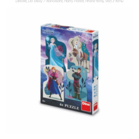
Dětské
,
Do školy / kanceláře
,
Harry Potter
,
Hrané filmy
,
Veci z filmu