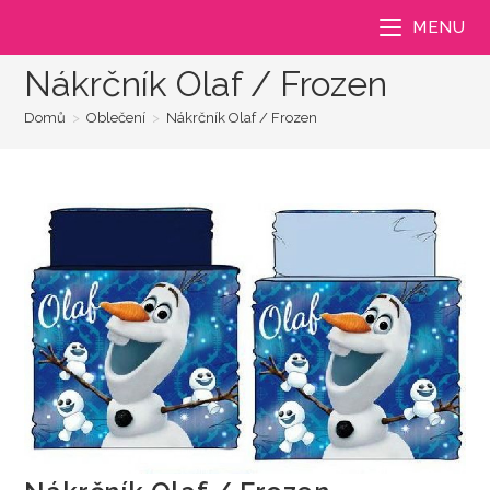
Přejít
MENU
k
obsahu
Nákrčník Olaf / Frozen
Domů
>
Oblečení
>
Nákrčník Olaf / Frozen