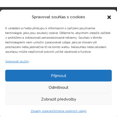
Spravovat souhlas s cookies
Kategorie produktů
K ukládání a/nebo přístupu k informacím o zařízení používáme
technologie, jako jsou soubory cookie. Děláme to, abychom zlepšili zážitek
z prohlížení a zobrazovali personalizované reklamy. Souhlas s těmito
technologiemi nám umožní zpracovávat údaje, jako je chování při
procházení nebo jedinečná ID na tomto webu. Nesouhlas nebo odvolání
Zajímavosti
souhlasu může nepříznivě ovlivnit určité vlastnosti a funkce.
Spravovat služby
Kontakty
Přijmout
Odmítnout
Zobrazit předvolby
Copyright © hrackyzfilmu.cz Všechna práva vyhrazena.
Zásady cookies
Ochrana osobních údajů