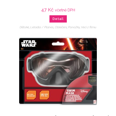
47
Kč
včetně DPH
Detail
Dětské
,
Letadla / Planes
,
Oblečení
,
Ponožky
,
Veci z filmu