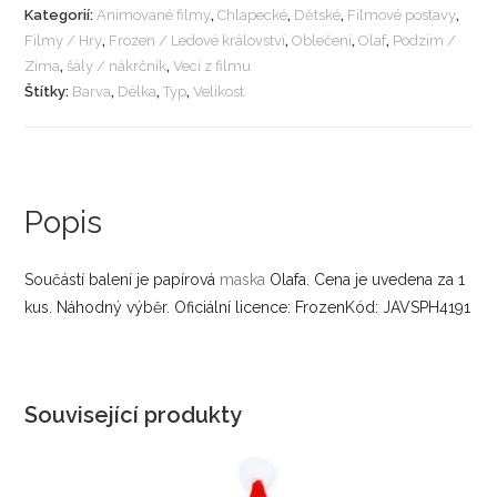
Kategorií:
Animované filmy
,
Chlapecké
,
Dětské
,
Filmové postavy
,
Filmy / Hry
,
Frozen / Ledové království
,
Oblečení
,
Olaf
,
Podzim /
Zima
,
šály / nákrčník
,
Veci z filmu
Štítky:
Barva
,
Délka
,
Typ
,
Velikost
Popis
Součástí balení je papírová
maska
Olafa. Cena je uvedena za 1
kus. Náhodný výběr. Oficiální licence: FrozenKód: JAVSPH4191
Související produkty