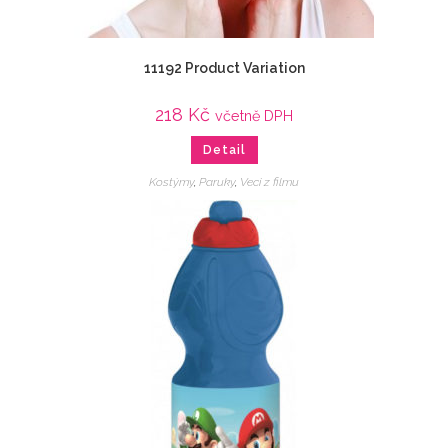
11192 Product Variation
218
Kč
včetně DPH
Detail
Kostýmy
,
Paruky
,
Veci z filmu