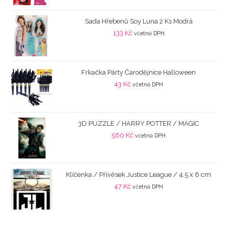
Sada Hřebenů Soy Luna 2 Ks Modrá
133
Kč
včetně DPH
Frkačka Párty Čarodějnice Halloween
43
Kč
včetně DPH
3D PUZZLE / HARRY POTTER / MAGIC
560
Kč
včetně DPH
Klíčenka / Přívěsek Justice League / 4,5 x 6 cm
47
Kč
včetně DPH