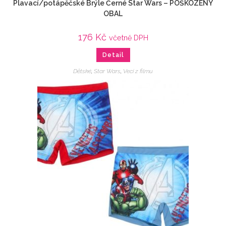
Plavací/potápěčské Brýle Černé Star Wars – POŠKOZENÝ
OBAL
176
Kč
včetně DPH
Detail
Dětské
,
Star Wars
,
Veci z filmu