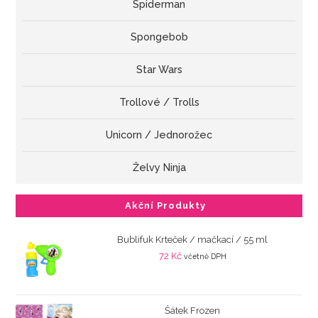
Spiderman
Spongebob
Star Wars
Trollové / Trolls
Unicorn / Jednorožec
Želvy Ninja
Akční Produkty
Bublifuk Krteček / mačkací / 55 ml
72
Kč
včetně DPH
Šátek Frozen