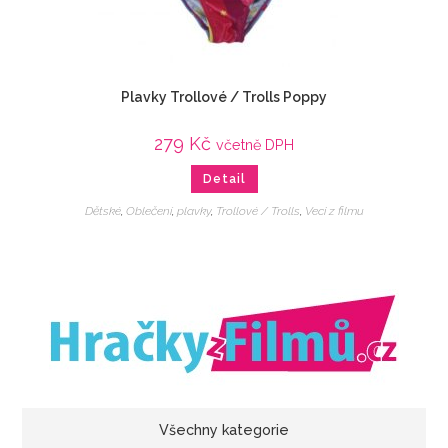
Plavky Trollové / Trolls Poppy
279
Kč
včetně DPH
Detail
Dětské
,
Oblečení
,
plavky
,
Trollové / Trolls
,
Veci z filmu
Všechny kategorie