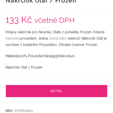
Nákrčník Olaf / Frozen
133
Kč
včetně DPH
Hřejivý nákrčník pro fanynky Olafa z pohádky Frozen. Krásné
barevné
provedení. Jedna
univerzální
velikost. Nákrčník Olaf je
vyroben z kvalitního Polyesteru. Oficiální licence: Frozen
Materiál100% PolyesterVáha59gVelikostuni
Nákrčník Olaf / Frozen
DETAIL
SKU:
JAVSPH4191