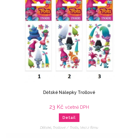
Dětské Nálepky Trollové
23
Kč
včetně DPH
Detail
Dětské
,
Trollové / Trolls
,
Veci z filmu