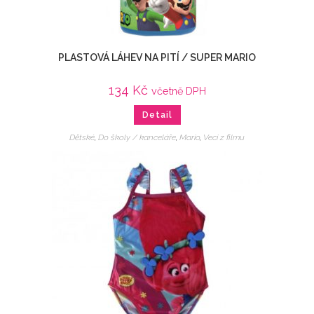
PLASTOVÁ LÁHEV NA PITÍ / SUPER MARIO
134
Kč
včetně DPH
Detail
Dětské
,
Do školy / kanceláře
,
Mario
,
Veci z filmu