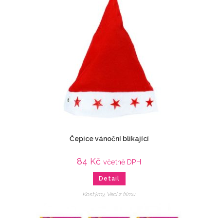
Čepice vánoční blikající
84
Kč
včetně DPH
Detail
Kostýmy
,
Veci z filmu