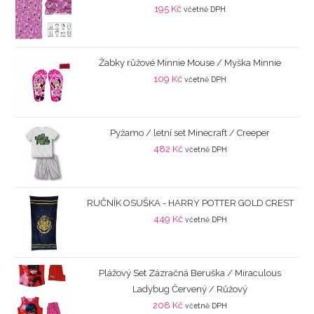
195
Kč
včetně DPH
Žabky růžové Minnie Mouse / Myška Minnie
109
Kč
včetně DPH
Pyžamo / letní set Minecraft / Creeper
482
Kč
včetně DPH
RUČNÍK OSUŠKA - HARRY POTTER GOLD CREST
449
Kč
včetně DPH
Plážový Set Zázračná Beruška / Miraculous
Ladybug Červený / Růžový
208
Kč
včetně DPH