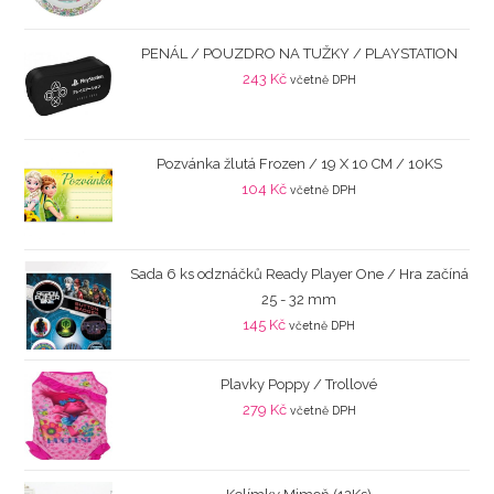
PENÁL / POUZDRO NA TUŽKY / PLAYSTATION
243
Kč
včetně DPH
Pozvánka žlutá Frozen / 19 X 10 CM / 10KS
104
Kč
včetně DPH
Sada 6 ks odznáčků Ready Player One / Hra začíná
25 - 32 mm
145
Kč
včetně DPH
Plavky Poppy / Trollové
279
Kč
včetně DPH