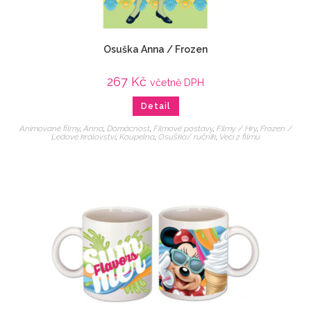
Osuška Anna / Frozen
267
Kč
včetně DPH
Detail
Animované filmy
,
Anna
,
Domácnost
,
Filmové postavy
,
Filmy / Hry
,
Frozen /
Ledové království
,
Koupelna
,
Osuška/ ručník
,
Veci z filmu