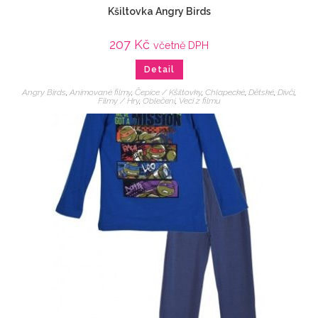
Kšiltovka Angry Birds
207
Kč
včetně DPH
Detail
Angry Birds
,
Animované filmy
,
Čepice / Kšiltovky
,
Chlapecké
,
Dětské
,
Dívčí
,
Filmy / Hry
,
Oblečení
,
Veci z filmu