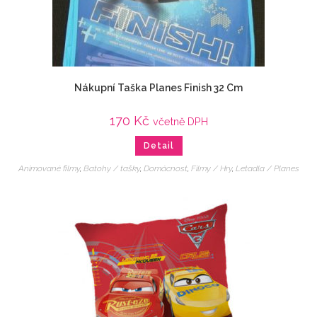
Nákupní Taška Planes Finish 32 Cm
170
Kč
včetně DPH
Detail
Animované filmy
,
Batohy / tašky
,
Domácnost
,
Filmy / Hry
,
Letadla / Planes