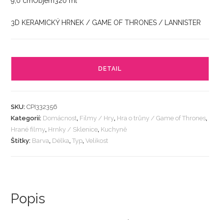
9,0 cmObjem320 ml
3D KERAMICKÝ HRNEK / GAME OF THRONES / LANNISTER
DETAIL
SKU:
CPI332356
Kategorií:
Domácnost
,
Filmy / Hry
,
Hra o trůny / Game of Thrones
,
Hrané filmy
,
Hrnky / Sklenice
,
Kuchyně
Štítky:
Barva
,
Délka
,
Typ
,
Velikost
Popis