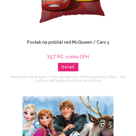
Povlak na polštář red McQueen / Cars 3
157
Kč
včetně DPH
Detail
Animované filmy
,
Auta / Cars
,
Domácnost
,
Filmové postavy
,
Filmy / Hry
,
Ložnice
,
McQueen
,
Povlečení
,
Veci z filmu