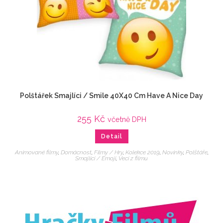
Polštářek Smajlíci / Smile 40X40 Cm Have A Nice Day
255
Kč
včetně DPH
Detail
Animované filmy
,
Domácnost
,
Filmy / Hry
,
Kolekce 2019
,
Novinky
,
Polštáře
,
Smajlíci / Emoji
,
Veci z filmu