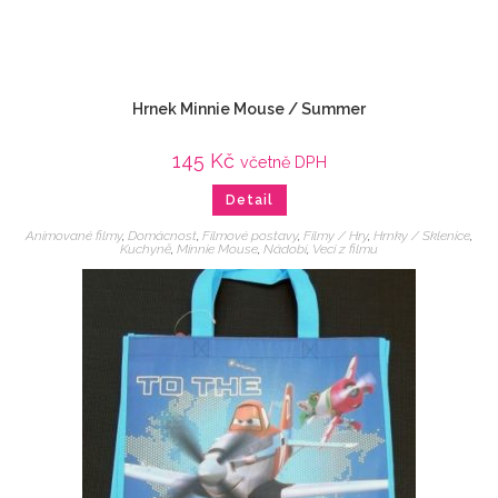
Hrnek Minnie Mouse / Summer
145
Kč
včetně DPH
Detail
Animované filmy
,
Domácnost
,
Filmové postavy
,
Filmy / Hry
,
Hrnky / Sklenice
,
Kuchyně
,
Minnie Mouse
,
Nádobí
,
Veci z filmu