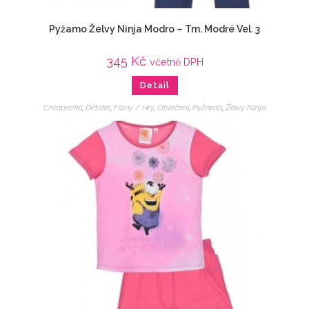
Pyžamo Želvy Ninja Modro – Tm. Modré Vel. 3
345
Kč
včetně DPH
Detail
Chlapecké
,
Dětské
,
Filmy / Hry
,
Oblečení
,
Pyžama
,
Želvy Ninja