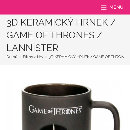
Přejít
MENU
k
obsahu
3D KERAMICKÝ HRNEK /
GAME OF THRONES /
LANNISTER
Domů
>
Filmy / Hry
>
3D KERAMICKÝ HRNEK / GAME OF THRONES 