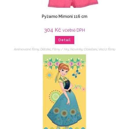
Pyžamo Mimoni 116 cm
304
Kč
včetně DPH
Detail
Animované filmy
,
Dětské
,
Filmy / Hry
,
Novinky
,
Oblečení
,
Veci z filmu