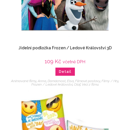
Jídelní podložka Frozen / Ledové Království 3D
109
Kč
včetně DPH
Detail
Animované filmy
,
Anna
,
Domácnost
,
Elsa
,
Filmové postavy
,
Filmy / Hry
,
Frozen / Ledové království
,
Olaf
,
Veci z filmu