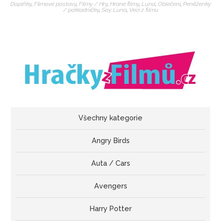
Doplňky
,
Filmové postavy
,
Filmy / Hry
,
Hrané filmy
,
Luna
,
Oblečení
,
Peněženky
/ pokladničky
,
Soy Luna
,
Veci z filmu
Všechny kategorie
Angry Birds
Auta / Cars
Avengers
Harry Potter