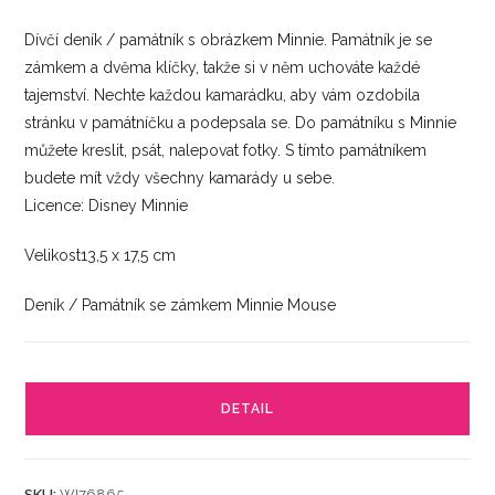
Dívčí deník / památník s obrázkem Minnie. Památník je se
zámkem a dvěma klíčky, takže si v něm uchováte každé
tajemství. Nechte každou kamarádku, aby vám ozdobila
stránku v památníčku a podepsala se. Do památníku s Minnie
můžete kreslit, psát, nalepovat fotky. S tímto památníkem
budete mít vždy všechny kamarády u sebe.
Licence: Disney Minnie
Velikost13,5 x 17,5 cm
Deník / Památník se zámkem Minnie Mouse
DETAIL
SKU:
WI76865