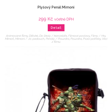
Plyšový Penál Mimoni
299
Kč
včetně DPH
Detail
Animované filmy
,
Dětské
,
Do školy / kanceláře
,
Filmové postavy
,
Filmy / Hry
,
Mimoň
,
Mimoni / Já, padouch
,
Penály / Pouzdra
,
Pouzdra
,
Psací potřeby
,
Veci
z filmu