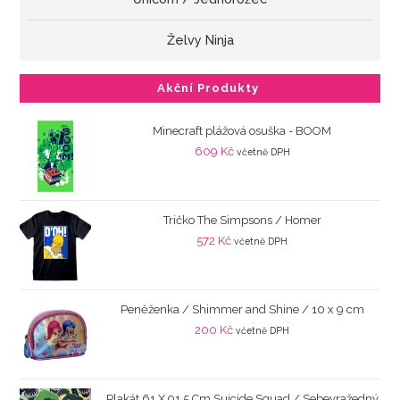
Želvy Ninja
Akční Produkty
Minecraft plážová osuška - BOOM
609
Kč
včetně DPH
Tričko The Simpsons / Homer
572
Kč
včetně DPH
Peněženka / Shimmer and Shine / 10 x 9 cm
200
Kč
včetně DPH
Plakát 61 X 91,5 Cm Suicide Squad / Sebevražedný