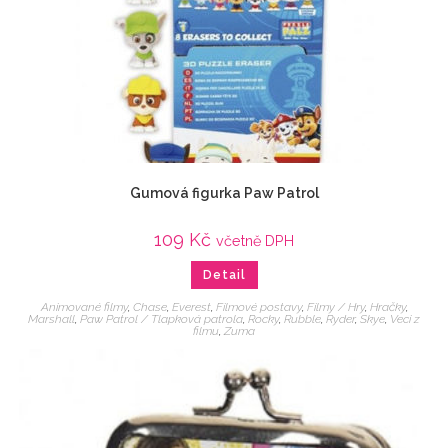
Gumová figurka Paw Patrol
109
Kč
včetně DPH
Detail
Animované filmy
,
Chase
,
Everest
,
Filmové postavy
,
Filmy / Hry
,
Hračky
,
Marshall
,
Paw Patrol / Tlapková patrola
,
Rocky
,
Rubble
,
Ryder
,
Skye
,
Veci z
filmu
,
Zuma