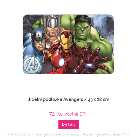
Jídelní podložka Avengers / 43 x 28 cm
72
Kč
včetně DPH
Detail
Animované filmy
,
Avengers
,
Captain America / Kapitán Amerika
,
Filmy / Hry
,