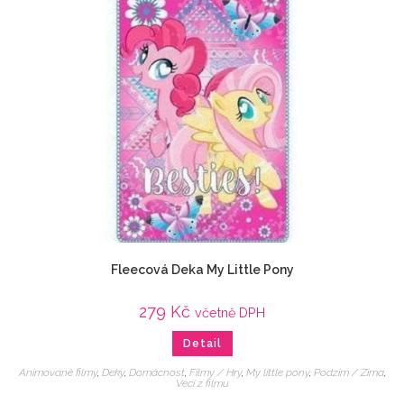
Fleecová Deka My Little Pony
279
Kč
včetně DPH
Detail
Animované filmy
,
Deky
,
Domácnost
,
Filmy / Hry
,
My little pony
,
Podzim / Zima
,
Veci z filmu