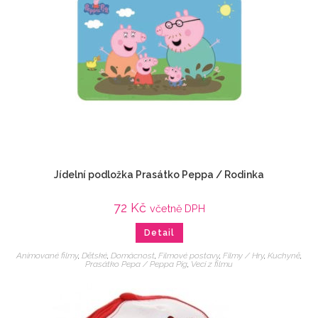
Jídelní podložka Prasátko Peppa / Rodinka
72
Kč
včetně DPH
Detail
Animované filmy
,
Dětské
,
Domácnost
,
Filmové postavy
,
Filmy / Hry
,
Kuchyně
,
Prasátko Pepa / Peppa Pig
,
Veci z filmu