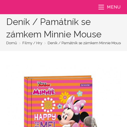
Přejít
MENU
k
obsahu
Deník / Památník se
zámkem Minnie Mouse
Domů
>
Filmy / Hry
>
Deník / Památník se zámkem Minnie Mouse