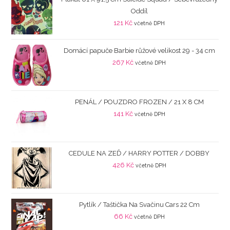
Oddíl
121
Kč
včetně DPH
Domácí papuče Barbie růžové velikost 29 - 34 cm
267
Kč
včetně DPH
PENÁL / POUZDRO FROZEN / 21 X 8 CM
141
Kč
včetně DPH
CEDULE NA ZEĎ / HARRY POTTER / DOBBY
426
Kč
včetně DPH
Pytlík / Taštička Na Svačinu Cars 22 Cm
66
Kč
včetně DPH