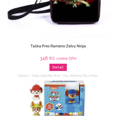
Taška Přes Rameno Želvy Ninja
348
Kč
včetně DPH
Detail
Batohy / tašky
,
Doplňky
,
Filmy / Hry
,
Oblečení
,
Želvy Ninja