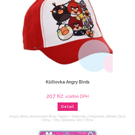
Kšiltovka Angry Birds
207
Kč
včetně DPH
Detail
Angry Birds
,
Animované filmy
,
Čepice / Kšiltovky
,
Chlapecké
,
Dětské
,
Dívčí
,
Filmy / Hry
,
Oblečení
,
Veci z filmu