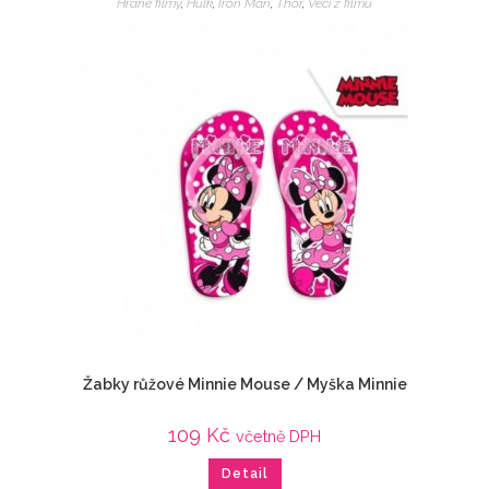
Hrané filmy
,
Hulk
,
Iron Man
,
Thor
,
Veci z filmu
Žabky růžové Minnie Mouse / Myška Minnie
109
Kč
včetně DPH
Detail