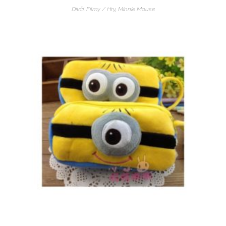
Dívčí
,
Filmy / Hry
,
Minnie Mouse