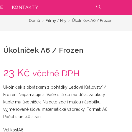
IE
KONTAKTY
PŘEPNOUT
Domů
>
Filmy / Hry
>
Úkolníček A6 / Frozen
VYHLEDÁVÁNÍ
NA
Úkolníček A6 / Frozen
WEBU
23
Kč
včetně DPH
Úkolníček s obrázkem z pohádky Ledové Království /
Frozen. Nepamatuje si Vaše
dítě
co má dělat za úkoly
kupte mu úkolníček. Najdete zde i malou násobilku,
vyjmenované slova, matematické vzorečky. Formát: A6
Počet sran: 40 stran
VelikostA6