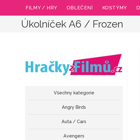
Přejít
FILMY / HRY
OBLEČENÍ
KOSTÝMY
D
k
obsahu
Úkolníček A6 / Frozen
Všechny kategorie
Angry Birds
Auta / Cars
Avengers