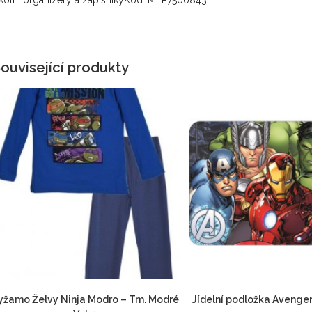
kolní organizery a zápisníkyKód: MFP7500843
ouvisející produkty
yžamo Želvy Ninja Modro – Tm. Modré
Jídelní podložka Avenger