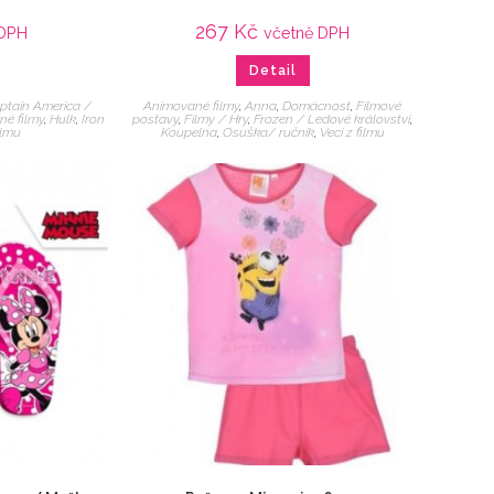
267
Kč
 DPH
včetně DPH
Detail
ptain America /
Animované filmy
,
Anna
,
Domácnost
,
Filmové
né filmy
,
Hulk
,
Iron
postavy
,
Filmy / Hry
,
Frozen / Ledové království
,
ilmu
Koupelna
,
Osuška/ ručník
,
Veci z filmu