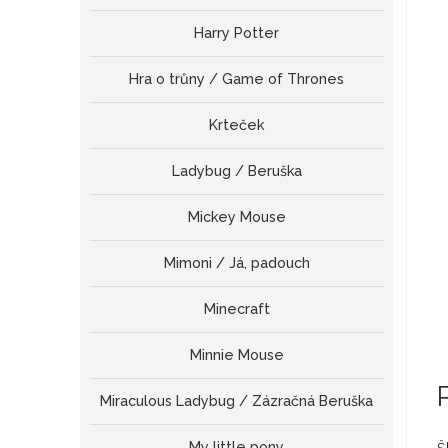
Harry Potter
Hra o trůny / Game of Thrones
Krteček
Ladybug / Beruška
Mickey Mouse
Mimoni / Já, padouch
Minecraft
Minnie Mouse
Miraculous Ladybug / Zázračná Beruška
My little pony