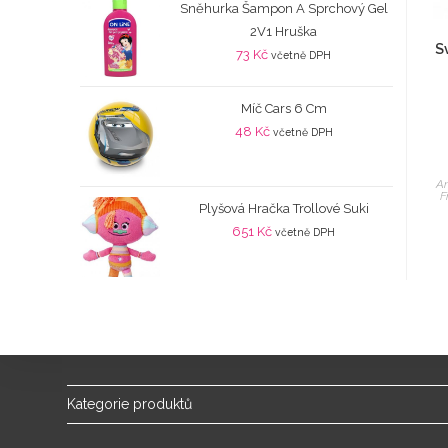
Sněhurka Šampon A Sprchový Gel
2V1 Hruška
S
73
Kč
včetně DPH
Míč Cars 6 Cm
48
Kč
včetně DPH
An
F
Plyšová Hračka Trollové Suki
651
Kč
včetně DPH
Kategorie produktů