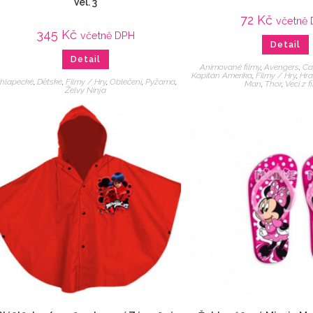
Vel. 3
72
Kč
včetně
345
Kč
včetně DPH
Detail
Detail
Animované filmy
,
Avengers
,
Ca
Kapitán Amerika
,
Filmy / Hry
,
Hra
hlapecké
,
Dětské
,
Filmy / Hry
,
Oblečení
,
Pyžama
,
Man
,
Thor
,
Veci z f
Želvy Ninja