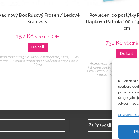
vačinový Box Růžový Frozen / Ledové
Povlečení do postýlky 
Království
Tlapková Patrola 100 x 13
cm
157
Kč
včetně DPH
731
Kč
včetně
Detail
Detail
imované filmy
,
Do školy / kanceláře
,
Filmy / Hry
,
rozen / Ledové království
,
Svačinové sety
,
Veci z
Animované filmy
,
Chase
,
Domá
filmu
Filmové postavy
,
Filmy / Hry
,
L
Paw Patrol / Tlapková patrola
Rubble
,
Ryder
,
Skye
,
Veci z
K ukládání a
soubory cook
personalizo
údaje, jako 
odvolání sou
Spravovat s
Zajímavosti
Př