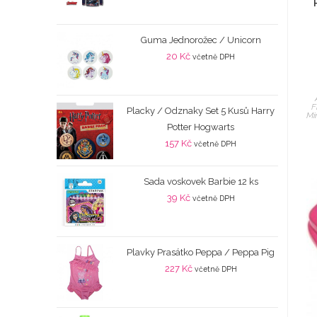
Guma Jednorožec / Unicorn
20
Kč
včetně DPH
F
Placky / Odznaky Set 5 Kusů Harry
Mi
Potter Hogwarts
157
Kč
včetně DPH
Sada voskovek Barbie 12 ks
39
Kč
včetně DPH
Plavky Prasátko Peppa / Peppa Pig
227
Kč
včetně DPH