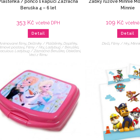
Pláštěnka / pončo s kapucí Zázračná
Žabky růžové Minnie M
Beruška 4 – 6 let
Minnie
353
Kč
109
Kč
včetně DPH
včetně
Detail
Detail
Animované filmy
,
Deštníky / Pláštěnky
,
Doplňky
,
Dívčí
,
Filmy / Hry
,
Minn
ilmové postavy
,
Filmy / Hry
,
Ladybug / Beruška
,
raculous Ladybug / Zázračná Beruška
,
Oblečení
,
Veci z filmu