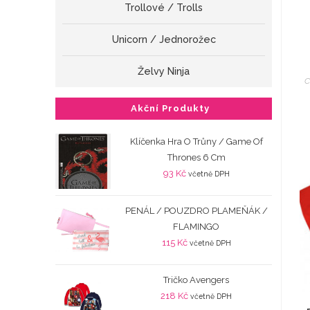
Trollové / Trolls
Unicorn / Jednorožec
Želvy Ninja
C
Akční Produkty
Klíčenka Hra O Trůny / Game Of
Thrones 6 Cm
93
Kč
včetně DPH
PENÁL / POUZDRO PLAMEŇÁK /
FLAMINGO
115
Kč
včetně DPH
Tričko Avengers
218
Kč
včetně DPH