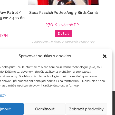
Paw Patrol /
Sada Psacích Potřeb Angry Birds Černá
5 cm / 40 x 60
270
Kč
včetně DPH
Detail
 DPH
Angry Birds
,
Do školy / kanceláře
,
Filmy / Hry
cnost
,
Everest
,
Spravovat souhlas s cookies
ožnice
,
Marshall
,
,
Povlečení
,
Rocky
,
 filmu
,
Zuma
/nebo přístupu k informacím o zařízení používáme technologie, jako jsou
ie. Děláme to, abychom zlepšili zážitek z prohlížení a zobrazovali
vané reklamy. Souhlas s těmito technologiemi nám umožní zpracovávat
je chování při procházení nebo jedinečná ID na tomto webu. Nesouhlas nebo
hlasu může nepříznivě ovlivnit určité vlastnosti a funkce.
lužby
Kontakty
ijmout
Odmítnout
Zobrazit předvolby