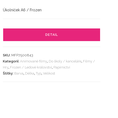
Úkolníček A6 / Frozen
DETAIL
SKU:
MFP7500843
Kategorií:
Animované filmy
,
Do školy / kanceláře
,
Filmy /
Hry
,
Frozen / Ledové království
,
Papírnictví
Štítky:
Barva
,
Délka
,
Typ
,
Velikost