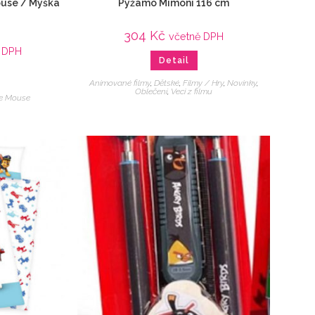
ouse / Myška
Pyžamo Mimoni 116 cm
304
Kč
včetně DPH
 DPH
Detail
Animované filmy
,
Dětské
,
Filmy / Hry
,
Novinky
,
Oblečení
,
Veci z filmu
ie Mouse