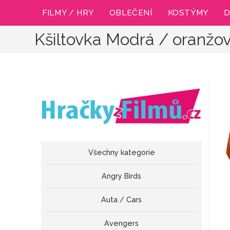
Přejít
FILMY / HRY
OBLEČENÍ
KOSTÝMY
D
k
obsahu
Kšiltovka Modrá / oranž
Všechny kategorie
Angry Birds
Auta / Cars
Avengers