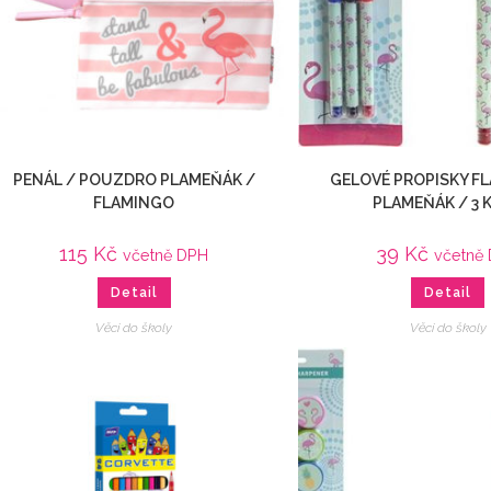
PENÁL / POUZDRO PLAMEŇÁK /
GELOVÉ PROPISKY F
FLAMINGO
PLAMEŇÁK / 3 
115
Kč
39
Kč
včetně DPH
včetně
Detail
Detail
Věci do školy
Věci do školy