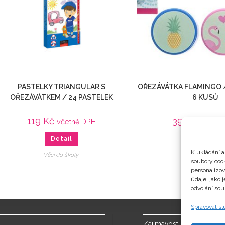
PASTELKY TRIANGULAR S
OŘEZÁVÁTKA FLAMINGO 
OŘEZÁVÁTKEM / 24 PASTELEK
6 KUSŮ
119
Kč
39
Kč
včetně DPH
včetně
Detail
Detail
K ukládání a
Věci do školy
Věci do školy
soubory cook
personalizo
údaje, jako 
odvolání sou
Spravovat s
Zajímavosti