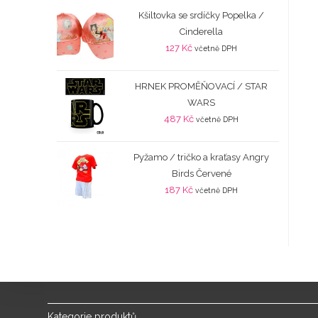
Kšiltovka se srdíčky Popelka /
Cinderella
127
Kč
včetně DPH
HRNEK PROMĚŇOVACÍ / STAR
WARS
487
Kč
včetně DPH
Pyžamo / tričko a kraťasy Angry
Birds Červené
187
Kč
včetně DPH
Kategorie produktů