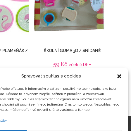
/ PLAMEŇÁK /
ŠKOLNÍ GUMA 3D / SNÍDANĚ
59
Kč
včetně DPH
 DPH
Detail
Spravovat souhlas s cookies
Věci do školy
/nebo přístupu k informacím o zařízení používáme technologie, jako jsou
ie. Děláme to, abychom zlepšili zážitek z prohlížení a zobrazovali
vané reklamy. Souhlas s těmito technologiemi nám umožní zpracovávat
je chování při procházení nebo jedinečná ID na tomto webu. Nesouhlas nebo
hlasu může nepříznivě ovlivnit určité vlastnosti a funkce.
lužby
Kontakty