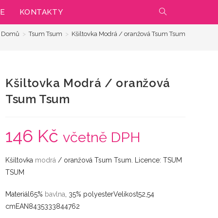
IE
KONTAKTY
PŘEPNOUT
Domů
>
Tsum Tsum
>
Kšiltovka Modrá / oranžová Tsum Tsum
VYHLEDÁVÁNÍ
NA
Kšiltovka Modrá / oranžová
WEBU
Tsum Tsum
146
Kč
včetně DPH
Kšiltovka
modrá
/ oranžová Tsum Tsum. Licence: TSUM
TSUM
Materiál65%
bavlna
, 35% polyesterVelikost52,54
cmEAN8435333844762