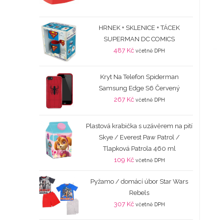
HRNEK + SKLENICE + TÁCEK
SUPERMAN DC COMICS
487
Kč
včetně DPH
Kryt Na Telefon Spiderman
Samsung Edge S6 Červený
267
Kč
včetně DPH
Plastová krabička s uzávěrem na pití
Skye / Everest Paw Patrol /
Tlapková Patrola 460 ml
109
Kč
včetně DPH
Pyžamo / domácí úbor Star Wars
Rebels
307
Kč
včetně DPH