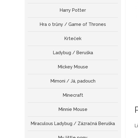
Harry Potter
Hra o trůny / Game of Thrones
Krteček
Ladybug / Beruška
Mickey Mouse
Mimoni / Já, padouch
Minecraft
Minnie Mouse
Miraculous Ladybug / Zázračná Beruška
L
My little pony