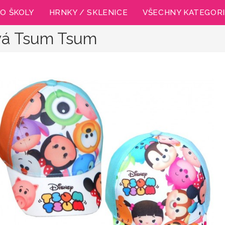
O ŠKOLY
HRNKY / SKLENICE
VŠECHNY KATEGOR
ová Tsum Tsum