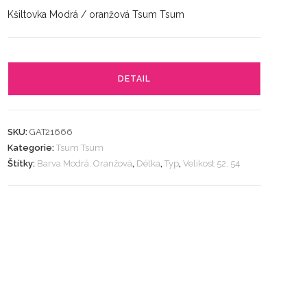
Kšiltovka Modrá / oranžová Tsum Tsum
DETAIL
SKU:
GAT21666
Kategorie:
Tsum Tsum
Štítky:
Barva Modrá, Oranžová
,
Délka
,
Typ
,
Velikost 52, 54