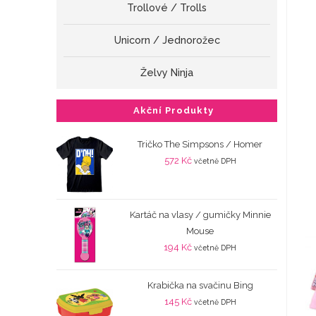
Trollové / Trolls
Unicorn / Jednorožec
Želvy Ninja
Akční Produkty
Tričko The Simpsons / Homer
572
Kč
včetně DPH
Kartáč na vlasy / gumičky Minnie
Mouse
194
Kč
včetně DPH
Krabička na svačinu Bing
145
Kč
včetně DPH