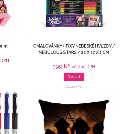
Tsum
OMALOVÁNKY + FIXY NEBESKÉ HVĚZDY /
NEBULOUS STARS / 22 X 27 X 1 CM
 DPH
399
Kč
včetně DPH
Detail
Věci do školy