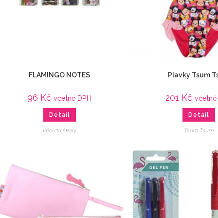
FLAMINGO NOTES
Plavky Tsum 
96
Kč
201
Kč
včetně DPH
včetně
Detail
Detail
Věci do školy
Tsum Tsum