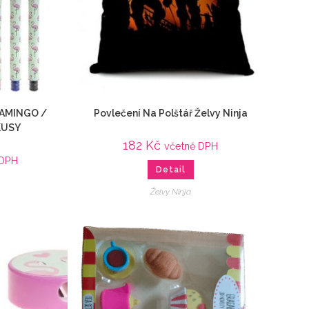
LAMINGO /
Povlečení Na Polštář Želvy Ninja
KUSY
182
Kč
včetně DPH
 DPH
Detail
Želvy Ninja