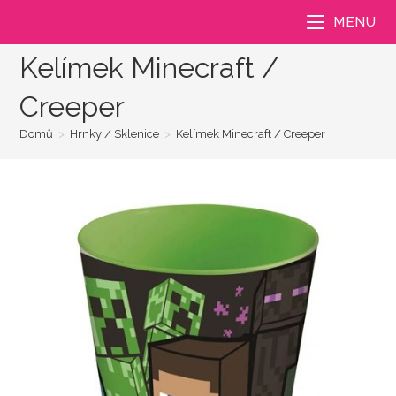
Přejít
MENU
k
obsahu
Kelímek Minecraft /
Creeper
Domů
>
Hrnky / Sklenice
>
Kelímek Minecraft / Creeper