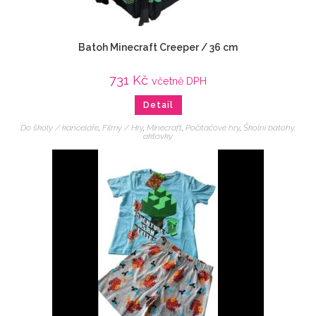
Batoh Minecraft Creeper / 36 cm
731
Kč
včetně DPH
Detail
Do školy / kanceláře
,
Filmy / Hry
,
Minecraft
,
Počítačové hry
,
Školní batohy,
aktovky