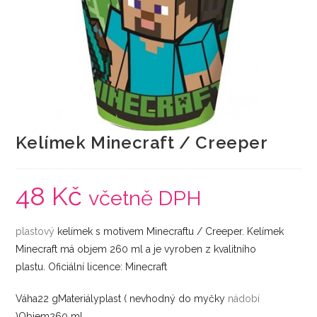
Kelímek Minecraft / Creeper
48
Kč
včetně DPH
plastový
kelímek s motivem Minecraftu / Creeper. Kelímek
Minecraft má objem 260 ml a je vyroben z kvalitního
plastu. Oficiální licence: Minecraft
Váha22 gMateriályplast ( nevhodný do myčky
nádobí
)Objem260 ml