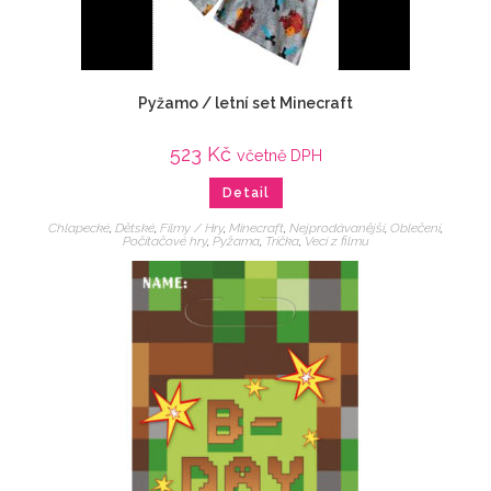
Pyžamo / letní set Minecraft
523
Kč
včetně DPH
Detail
Chlapecké
,
Dětské
,
Filmy / Hry
,
Minecraft
,
Nejprodávanější
,
Oblečení
,
Počítačové hry
,
Pyžama
,
Trička
,
Veci z filmu