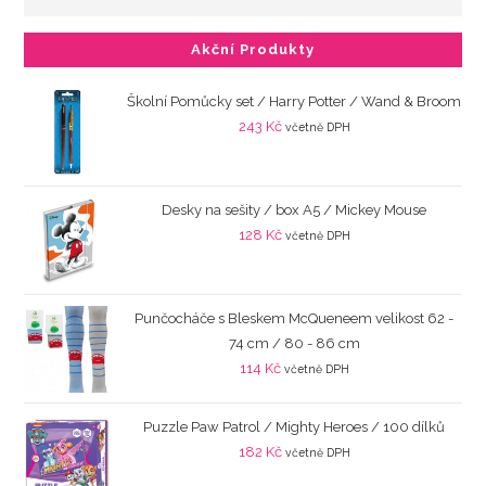
Akční Produkty
Školní Pomůcky set / Harry Potter / Wand & Broom
243
Kč
včetně DPH
Desky na sešity / box A5 / Mickey Mouse
128
Kč
včetně DPH
Punčocháče s Bleskem McQueneem velikost 62 -
74 cm / 80 - 86 cm
114
Kč
včetně DPH
Puzzle Paw Patrol / Mighty Heroes / 100 dílků
182
Kč
včetně DPH