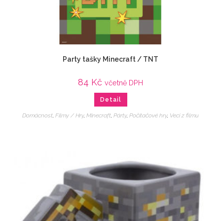
Party tašky Minecraft / TNT
84
Kč
včetně DPH
Detail
Domácnost
,
Filmy / Hry
,
Minecraft
,
Párty
,
Počítačové hry
,
Veci z filmu