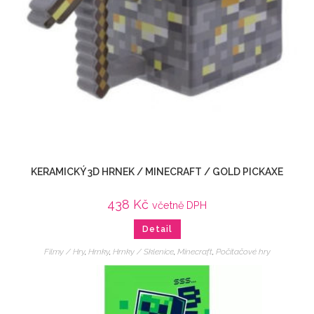
KERAMICKÝ 3D HRNEK / MINECRAFT / GOLD PICKAXE
438
Kč
včetně DPH
Detail
Filmy / Hry
,
Hrnky
,
Hrnky / Sklenice
,
Minecraft
,
Počítačové hry