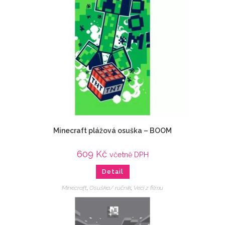
Minecraft plážová osuška – BOOM
609
Kč
včetně DPH
Detail
Minecraft
,
Osuška/ ručník
,
Veci z filmu