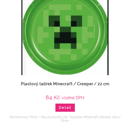
Plastový talířek Minecraft / Creeper / 22 cm
84
Kč
včetně DPH
Detail
Domácnost
,
Filmy / Hry
,
Kuchyně
,
LOL Surprise
,
Minecraft
,
Nádobí
,
Veci z
filmu