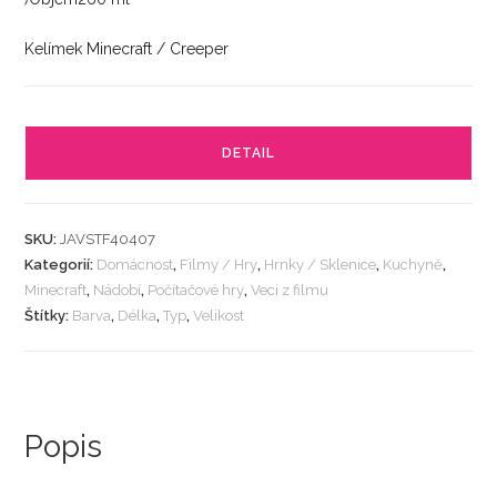
Kelímek Minecraft / Creeper
DETAIL
SKU:
JAVSTF40407
Kategorií:
Domácnost
,
Filmy / Hry
,
Hrnky / Sklenice
,
Kuchyně
,
Minecraft
,
Nádobí
,
Počítačové hry
,
Veci z filmu
Štítky:
Barva
,
Délka
,
Typ
,
Velikost
Popis