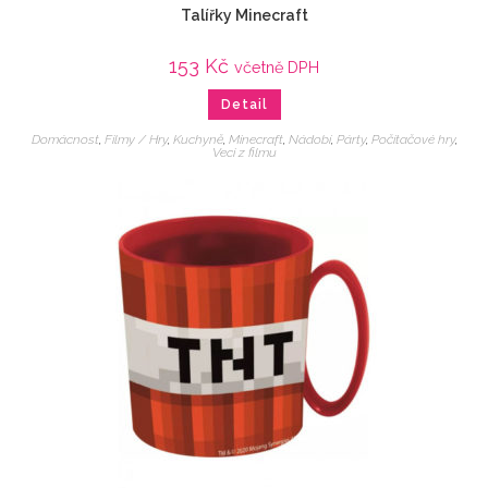
Talířky Minecraft
153
Kč
včetně DPH
Detail
Domácnost
,
Filmy / Hry
,
Kuchyně
,
Minecraft
,
Nádobí
,
Párty
,
Počítačové hry
,
Veci z filmu