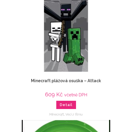
Minecraft plážová osuška – Attack
609
Kč
včetně DPH
Detail
Minecraft
,
Veci z filmu