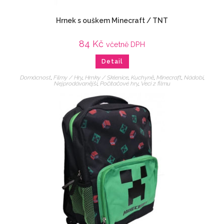
Hrnek s ouškem Minecraft / TNT
84
Kč
včetně DPH
Detail
Domácnost
,
Filmy / Hry
,
Hrnky / Sklenice
,
Kuchyně
,
Minecraft
,
Nádobí
,
Nejprodávanější
,
Počítačové hry
,
Veci z filmu