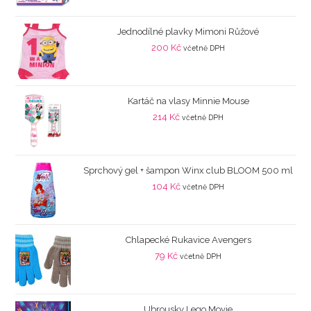
Jednodílné plavky Mimoni Růžové
200
Kč
včetně DPH
Kartáč na vlasy Minnie Mouse
214
Kč
včetně DPH
Sprchový gel + šampon Winx club BLOOM 500 ml
104
Kč
včetně DPH
Chlapecké Rukavice Avengers
79
Kč
včetně DPH
Ubrousky Lego Movie