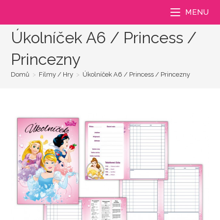
Přejít
MENU
k
obsahu
Úkolníček A6 / Princess /
Princezny
Domů
>
Filmy / Hry
>
Úkolníček A6 / Princess / Princezny