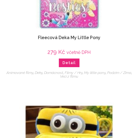
Fleecová Deka My Little Pony
279
Kč
včetně DPH
Detail
Animované filmy
,
Deky
,
Domácnost
,
Filmy / Hry
,
My little pony
,
Podzim / Zima
,
Veci z filmu