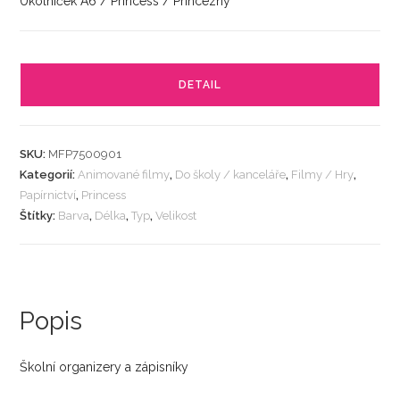
Úkolníček A6 / Princess / Princezny
DETAIL
SKU:
MFP7500901
Kategorií:
Animované filmy
,
Do školy / kanceláře
,
Filmy / Hry
,
Papírnictví
,
Princess
Štítky:
Barva
,
Délka
,
Typ
,
Velikost
Popis
Školní organizery a zápisníky