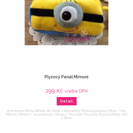
Plyšový Penál Mimoni
299
Kč
včetně DPH
Detail
Animované filmy
,
Dětské
,
Do školy / kanceláře
,
Filmové postavy
,
Filmy / Hry
,
Mimoň
,
Mimoni / Já, padouch
,
Penály / Pouzdra
,
Pouzdra
,
Psací potřeby
,
Veci
z filmu