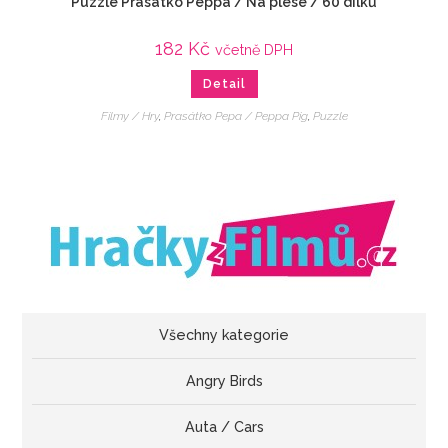
Puzzle Prasátko Peppa / Na plese / 60 dílků
182
Kč
včetně DPH
Detail
Filmy / Hry
,
Prasátko Pepa / Peppa Pig
,
Puzzle
Všechny kategorie
Angry Birds
Auta / Cars