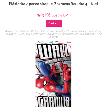
Pláštěnka / pončo s kapucí Zázračná Beruška 4 – 6 let
353
Kč
včetně DPH
Detail
Animované filmy
,
Deštníky / Pláštěnky
,
Doplňky
,
Filmové postavy
,
Filmy / Hry
,
Ladybug / Beruška
,
Miraculous Ladybug / Zázračná Beruška
,
Oblečení
,
Veci
z filmu