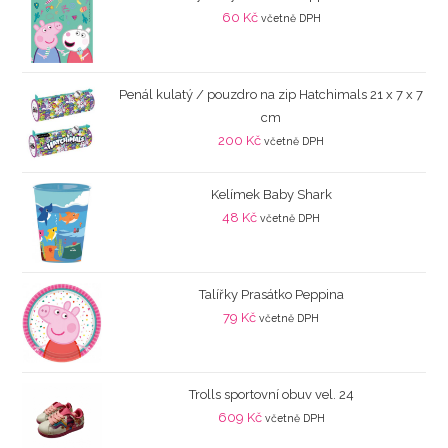
60
Kč
včetně DPH
Penál kulatý / pouzdro na zip Hatchimals 21 x 7 x 7
cm
200
Kč
včetně DPH
Kelímek Baby Shark
48
Kč
včetně DPH
Talířky Prasátko Peppina
79
Kč
včetně DPH
Trolls sportovní obuv vel. 24
609
Kč
včetně DPH