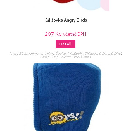
Kšiltovka Angry Birds
207
Kč
včetně DPH
Detail
Angry Birds
,
Animované filmy
,
Čepice / Kšiltovky
,
Chlapecké
,
Dětské
,
Dívčí
,
Filmy / Hry
,
Oblečení
,
Veci z filmu