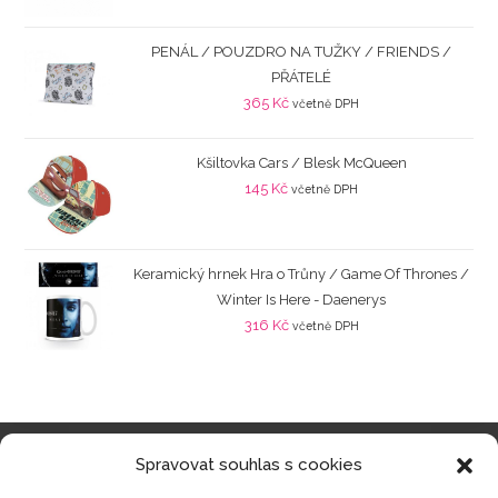
PENÁL / POUZDRO NA TUŽKY / FRIENDS /
PŘÁTELÉ
365
Kč
včetně DPH
Kšiltovka Cars / Blesk McQueen
145
Kč
včetně DPH
Keramický hrnek Hra o Trůny / Game Of Thrones /
Winter Is Here - Daenerys
316
Kč
včetně DPH
Spravovat souhlas s cookies