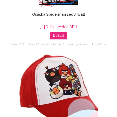
Osuška Spiderman zeď / wall
340
Kč
včetně DPH
Detail
Filmy / Hry
,
Nejprodávanější
,
Osuška/ ručník
,
Spiderman
,
Veci z filmu