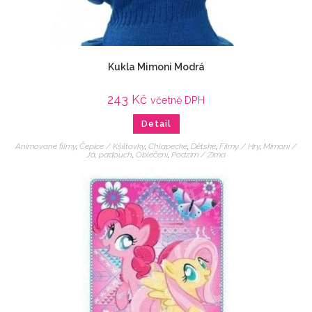
Kukla Mimoni Modrá
243
Kč
včetně DPH
Detail
Animované filmy
,
Čepice / Kšiltovky
,
Chlapecké
,
Dětské
,
Filmy / Hry
,
Mimoni /
Já, padouch
,
Oblečení
,
Podzim / Zima