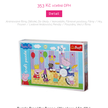
353
Kč
včetně DPH
Detail
Animované filmy
,
Dětské
,
Do školy / kanceláře
,
Filmové postavy
,
Filmy / Hry
,
Frozen / Ledové království
,
Penály / Pouzdra
,
Veci z filmu