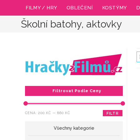
Přejít
FILMY / HRY
OBLEČENÍ
KOSTÝMY
D
k
obsahu
Školní batohy, aktovky
Filtrovat Podle Ceny
Minimální
Maximální
CENA:
200 KČ
—
860 KČ
FILTR
cena
cena
Všechny kategorie