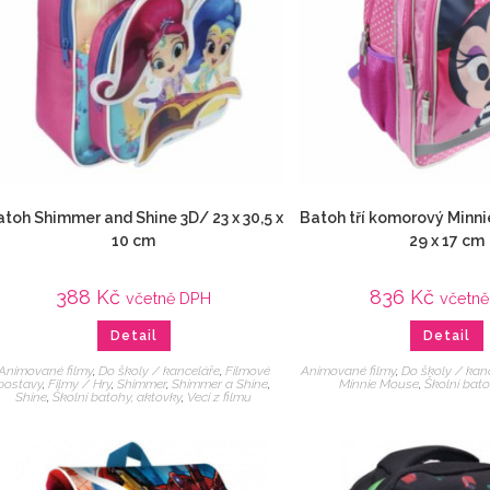
toh Shimmer and Shine 3D/ 23 x 30,5 x
Batoh tří komorový Minni
10 cm
29 x 17 cm
388
Kč
836
Kč
včetně DPH
včetn
Detail
Detail
Animované filmy
,
Do školy / kanceláře
,
Filmové
Animované filmy
,
Do školy / kan
postavy
,
Filmy / Hry
,
Shimmer
,
Shimmer a Shine
,
Minnie Mouse
,
Školní bato
Shine
,
Školní batohy, aktovky
,
Veci z filmu