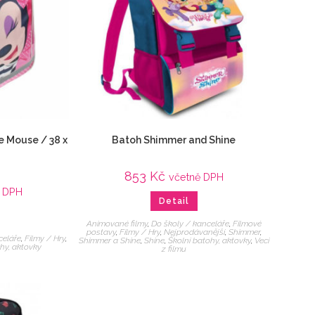
e Mouse / 38 x
Batoh Shimmer and Shine
853
Kč
včetně DPH
ě DPH
Detail
Animované filmy
,
Do školy / kanceláře
,
Filmové
postavy
,
Filmy / Hry
,
Nejprodávanější
,
Shimmer
,
celáře
,
Filmy / Hry
,
Shimmer a Shine
,
Shine
,
Školní batohy, aktovky
,
Veci
hy, aktovky
z filmu