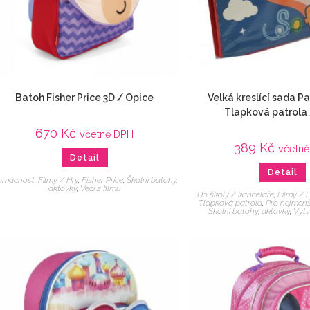
Batoh Fisher Price 3D / Opice
Velká kreslící sada P
Tlapková patrola 
670
Kč
včetně DPH
389
Kč
včetn
Detail
Detail
omácnost
,
Filmy / Hry
,
Fisher Price
,
Školní batohy,
aktovky
,
Veci z filmu
Do školy / kanceláře
,
Filmy / 
Tlapková patrola
,
Pro nejmenš
Školní batohy, aktovky
,
Výtv