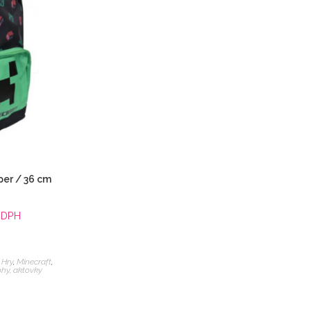
per / 36 cm
 DPH
 Hry
,
Minecraft
,
ohy, aktovky