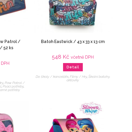
aw Patrol /
Batoh Eastwick / 43 x 33 x 13 cm
/ 52 ks
548
Kč
včetně DPH
ě DPH
Detail
Do školy / kanceláře
,
Filmy / Hry
,
Školní batohy,
aktovky
Hry
,
Paw Patrol /
í
,
Psací potřeby
,
arné potřeby