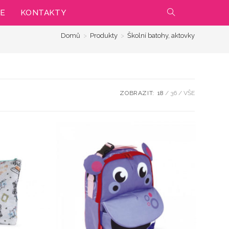
IE
KONTAKTY
PŘEPNOUT
Domů
>
Produkty
>
Školní batohy, aktovky
VYHLEDÁVÁNÍ
NA
WEBU
ZOBRAZIT:
18
36
VŠE