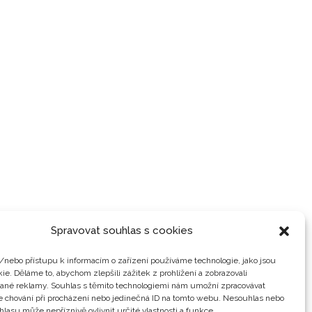
Spravovat souhlas s cookies
/nebo přístupu k informacím o zařízení používáme technologie, jako jsou
ie. Děláme to, abychom zlepšili zážitek z prohlížení a zobrazovali
vané reklamy. Souhlas s těmito technologiemi nám umožní zpracovávat
je chování při procházení nebo jedinečná ID na tomto webu. Nesouhlas nebo
hlasu může nepříznivě ovlivnit určité vlastnosti a funkce.