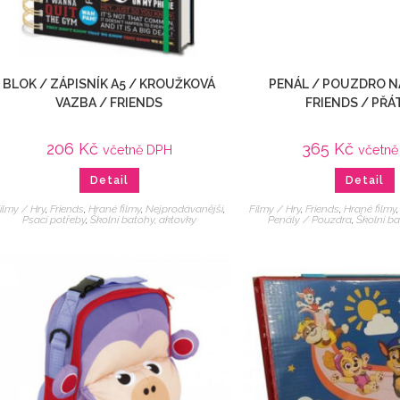
BLOK / ZÁPISNÍK A5 / KROUŽKOVÁ
PENÁL / POUZDRO N
VAZBA / FRIENDS
FRIENDS / PŘÁ
206
Kč
365
Kč
včetně DPH
včetn
Detail
Detail
ilmy / Hry
,
Friends
,
Hrané filmy
,
Nejprodávanější
,
Filmy / Hry
,
Friends
,
Hrané filmy
Psací potřeby
,
Školní batohy, aktovky
Penály / Pouzdra
,
Školní ba