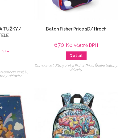
A TUŽKY /
Batoh Fisher Price 3D/ Hroch
TELÉ
670
Kč
včetně DPH
ě DPH
Detail
Domácnost
,
Filmy / Hry
,
Fisher Price
,
Školní batohy,
aktovky
,
Nejprodávanější
,
tohy, aktovky