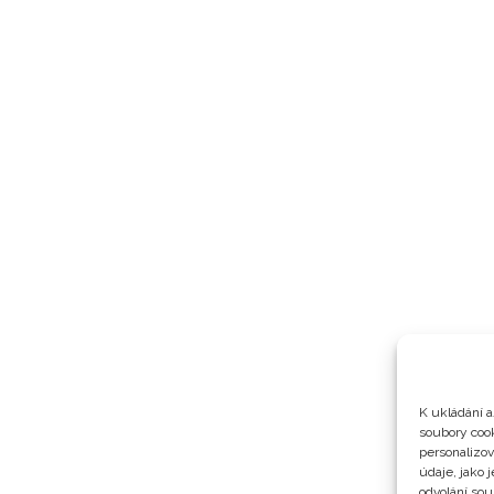
K ukládání a
soubory cook
personalizo
údaje, jako 
odvolání sou