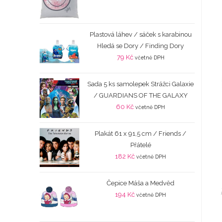
Plastová láhev / sáček s karabinou
Hledá se Dory / Finding Dory
79
Kč
včetně DPH
Sada 5 ks samolepek Strážci Galaxie
/ GUARDIANS OF THE GALAXY
60
Kč
včetně DPH
Plakát 61 x 91,5 cm / Friends /
Přátelé
182
Kč
včetně DPH
Čepice Máša a Medvěd
194
Kč
včetně DPH