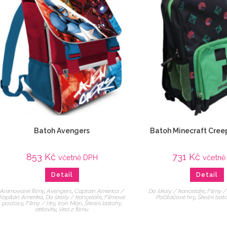
Batoh Avengers
Batoh Minecraft Cree
853
Kč
731
Kč
včetně DPH
včetně
Detail
Detail
Animované filmy
,
Avengers
,
Captain America /
Do školy / kanceláře
,
Filmy /
Kapitán Amerika
,
Do školy / kanceláře
,
Filmové
Počítačové hry
,
Školní bat
postavy
,
Filmy / Hry
,
Iron Man
,
Školní batohy,
aktovky
,
Veci z filmu