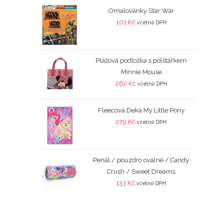
Omalovánky Star War
101
Kč
včetně DPH
Plážová podložka s polštářkem
Minnie Mouse
262
Kč
včetně DPH
Fleecová Deka My Little Pony
279
Kč
včetně DPH
Penál / pouzdro oválné / Candy
Crush / Sweet Dreams
133
Kč
včetně DPH