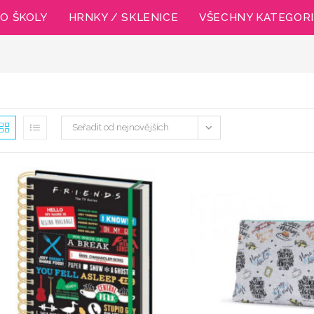
O ŠKOLY
HRNKY / SKLENICE
VŠECHNY KATEGOR
Seřadit od nejnovějších