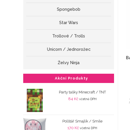
Spongebob
Star Wars
Trollové / Trolls
Unicorn / Jednorožec
Ba
Želvy Ninja
Akční Produkty
Party tašky Minecraft / TNT
84
Kč
včetně DPH
Polštář Smajlík / Smile
170
Kč
včetně DPH