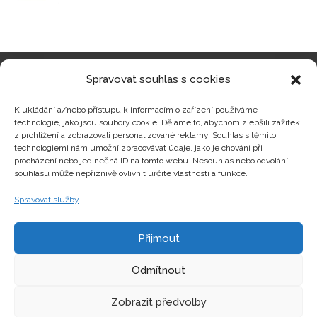
Spravovat souhlas s cookies
Kategorie produktů
K ukládání a/nebo přístupu k informacím o zařízení používáme
technologie, jako jsou soubory cookie. Děláme to, abychom zlepšili zážitek
z prohlížení a zobrazovali personalizované reklamy. Souhlas s těmito
technologiemi nám umožní zpracovávat údaje, jako je chování při
procházení nebo jedinečná ID na tomto webu. Nesouhlas nebo odvolání
Zajímavosti
souhlasu může nepříznivě ovlivnit určité vlastnosti a funkce.
Spravovat služby
Kontakty
Přijmout
Odmítnout
Zobrazit předvolby
Copyright © hrackyzfilmu.cz Všechna práva vyhrazena.