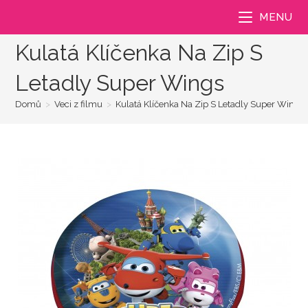
Přejít
MENU
k
obsahu
Kulatá Klíčenka Na Zip S
Letadly Super Wings
Domů
>
Veci z filmu
>
Kulatá Klíčenka Na Zip S Letadly Super Wings