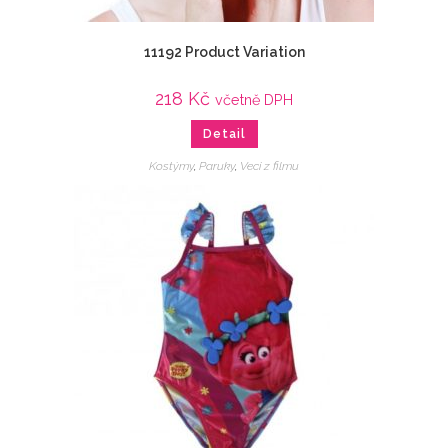
11192 Product Variation
218
Kč
včetně DPH
Detail
Kostýmy
,
Paruky
,
Veci z filmu