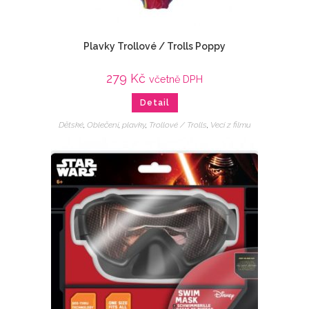
Plavky Trollové / Trolls Poppy
279
Kč
včetně DPH
Detail
Dětské
,
Oblečení
,
plavky
,
Trollové / Trolls
,
Veci z filmu