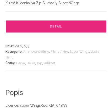
Kulatá Klíčenka Na Zip S Letadly Super Wings
DETAIL
SKU:
GAT63833
Kategorie:
Animované filmy
,
Filmy / Hry
,
Super Wings
,
Veci z
filmu
Štítky:
Barva
,
Délka
,
Typ
,
Velikost
Popis
Licence:
super
WingsKód: GAT63833