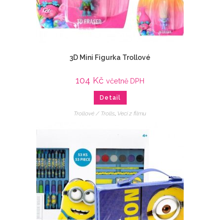
3D Mini Figurka Trollové
104
Kč
včetně DPH
Detail
Trollové / Trolls
,
Veci z filmu