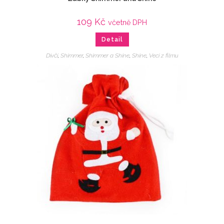
109
Kč
včetně DPH
Detail
Dívčí
,
Shimmer
,
Shimmer a Shine
,
Shine
,
Veci z filmu