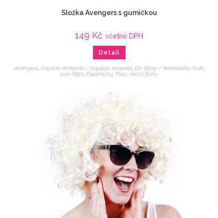
Složka Avengers s gumičkou
149
Kč
včetně DPH
Detail
Avengers
,
Captain America / Kapitán Amerika
,
Do školy / kanceláře
,
Hulk
,
Iron Man
,
Papírnictví
,
Thor
,
Veci z filmu