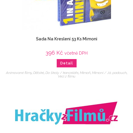
Sada Na Kreslení 53 Ks Mimoni
396
Kč
včetně DPH
Detail
Animované filmy
,
Dětské
,
Do školy / kanceláře
,
Mimoň
,
Mimoni / Já, padouch
,
Veci z filmu