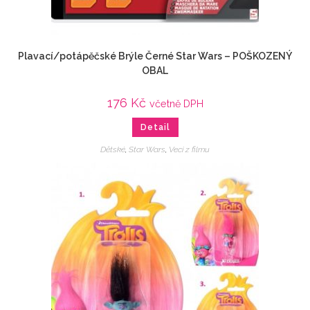
Plavací/potápěčské Brýle Černé Star Wars – POŠKOZENÝ
OBAL
176
Kč
včetně DPH
Detail
Dětské
,
Star Wars
,
Veci z filmu