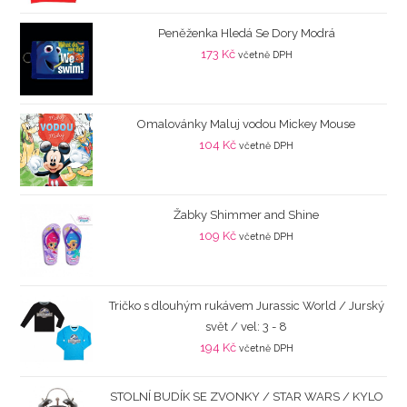
Peněženka Hledá Se Dory Modrá
173
Kč
včetně DPH
Omalovánky Maluj vodou Mickey Mouse
104
Kč
včetně DPH
Žabky Shimmer and Shine
109
Kč
včetně DPH
Tričko s dlouhým rukávem Jurassic World / Jurský
svět / vel: 3 - 8
194
Kč
včetně DPH
STOLNÍ BUDÍK SE ZVONKY / STAR WARS / KYLO