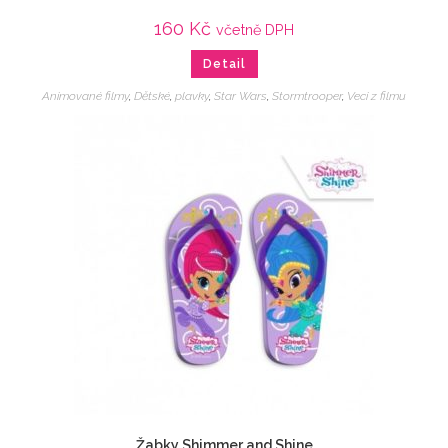
160
Kč
včetně DPH
Detail
Animované filmy
,
Dětské
,
plavky
,
Star Wars
,
Stormtrooper
,
Veci z filmu
Žabky Shimmer and Shine