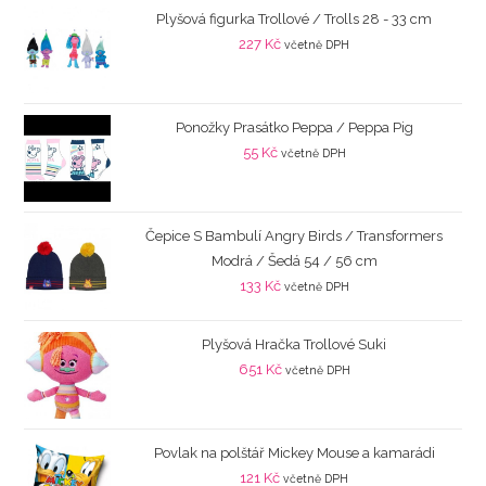
Plyšová figurka Trollové / Trolls 28 - 33 cm
227
Kč
včetně DPH
Ponožky Prasátko Peppa / Peppa Pig
55
Kč
včetně DPH
Čepice S Bambulí Angry Birds / Transformers
Modrá / Šedá 54 / 56 cm
133
Kč
včetně DPH
Plyšová Hračka Trollové Suki
651
Kč
včetně DPH
Povlak na polštář Mickey Mouse a kamarádi
121
Kč
včetně DPH