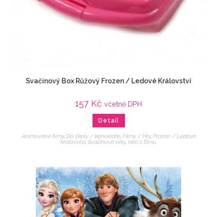
Svačinový Box Růžový Frozen / Ledové Království
157
Kč
včetně DPH
Detail
Animované filmy
,
Do školy / kanceláře
,
Filmy / Hry
,
Frozen / Ledové
království
,
Svačinové sety
,
Veci z filmu