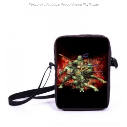
Filmy / Hry
,
Prasátko Pepa / Peppa Pig
,
Puzzle