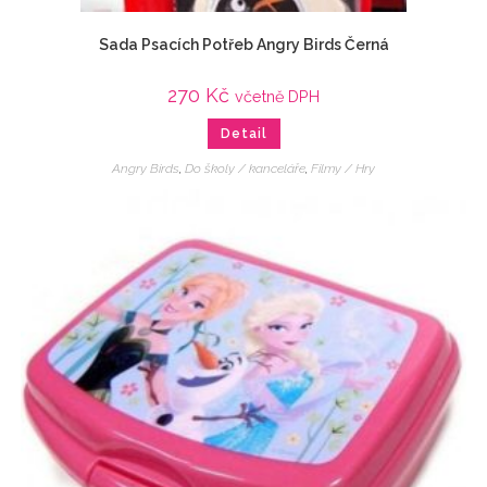
Sada Psacích Potřeb Angry Birds Černá
270
Kč
včetně DPH
Detail
Angry Birds
,
Do školy / kanceláře
,
Filmy / Hry