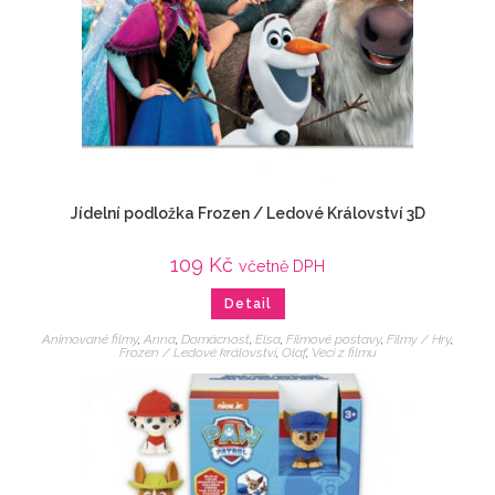
Jídelní podložka Frozen / Ledové Království 3D
109
Kč
včetně DPH
Detail
Animované filmy
,
Anna
,
Domácnost
,
Elsa
,
Filmové postavy
,
Filmy / Hry
,
Frozen / Ledové království
,
Olaf
,
Veci z filmu