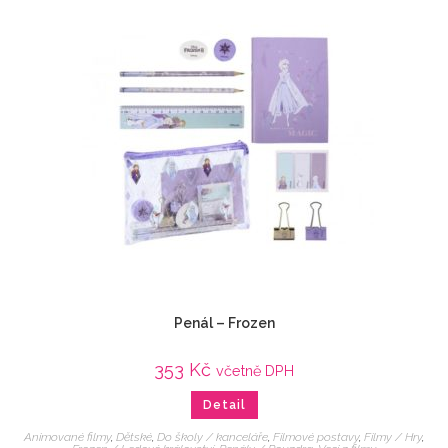
Penál – Frozen
353
Kč
včetně DPH
Detail
Animované filmy
,
Dětské
,
Do školy / kanceláře
,
Filmové postavy
,
Filmy / Hry
,