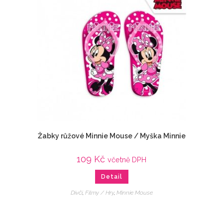
Žabky růžové Minnie Mouse / Myška Minnie
109
Kč
včetně DPH
Detail
Dívčí
,
Filmy / Hry
,
Minnie Mouse