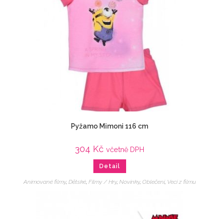
Pyžamo Mimoni 116 cm
304
Kč
včetně DPH
Detail
Animované filmy
,
Dětské
,
Filmy / Hry
,
Novinky
,
Oblečení
,
Veci z filmu