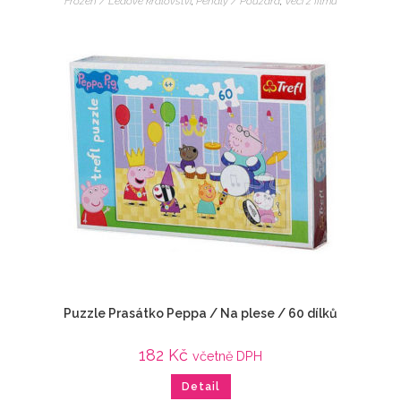
Frozen / Ledové království
,
Penály / Pouzdra
,
Veci z filmu
Puzzle Prasátko Peppa / Na plese / 60 dílků
182
Kč
včetně DPH
Detail