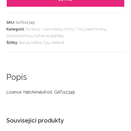
SKU:
GAT112349
Kategorií:
Do školy / kanceláře
,
Filmy / Hry
,
Hatchimals
,
Počítačové hry
,
Výtvarné potřeby
Štítky:
Barva
,
Délka
,
Typ
,
Velikost
Popis
Licence: HatchimalsKód: GAT112349
Související produkty