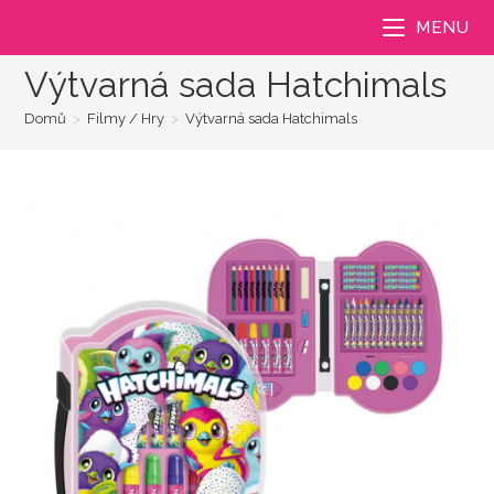
Přejít
MENU
k
obsahu
Výtvarná sada Hatchimals
Domů
>
Filmy / Hry
>
Výtvarná sada Hatchimals