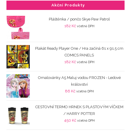
Akční Produkty
Pláštěnka / pončo Skye Paw Patrol
182
Kč
včetně DPH
Plakát Ready Player One / Hra začíná 61 x 91,5 cm
COMICS PANELS
182
Kč
včetně DPH
Omalovánky A5 Maluj vodou FROZEN - Ledové
království
86
Kč
včetně DPH
CESTOVNÍ TERMO HRNEK S PLASTOVÝM VÍČKEM
/ HARRY POTTER
450
Kč
včetně DPH