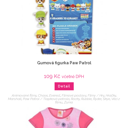
Gumová figurka Paw Patrol
109
Kč
včetně DPH
Detail
Animované filmy
,
Chase
,
Everest
,
Filmové postavy
,
Filmy / Hry
,
Hračky
,
Marshall
,
Paw Patrol / Tlapková patrola
,
Rocky
,
Rubble
,
Ryder
,
Skye
,
Veci z
filmu
,
Zuma