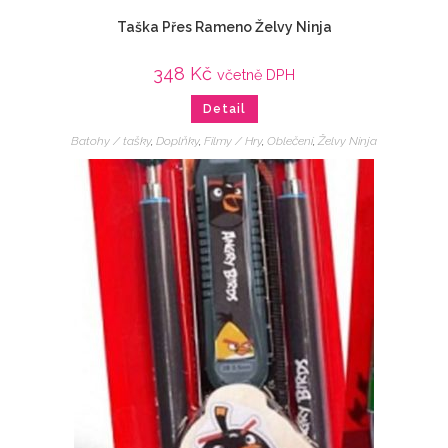
Taška Přes Rameno Želvy Ninja
348
Kč
včetně DPH
Detail
Batohy / tašky
,
Doplňky
,
Filmy / Hry
,
Oblečení
,
Želvy Ninja