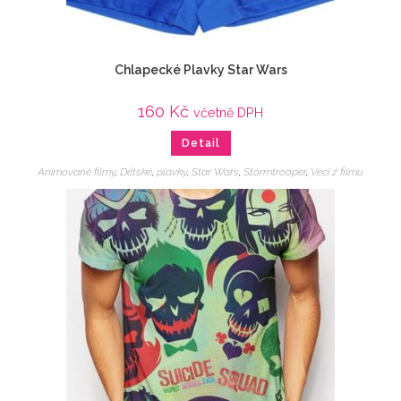
Chlapecké Plavky Star Wars
160
Kč
včetně DPH
Detail
Animované filmy
,
Dětské
,
plavky
,
Star Wars
,
Stormtrooper
,
Veci z filmu