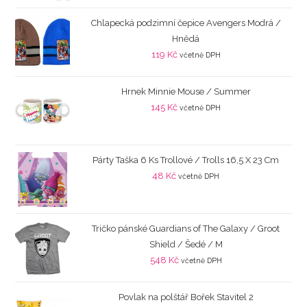
Chlapecká podzimní čepice Avengers Modrá /
Hnědá
119
Kč
včetně DPH
Hrnek Minnie Mouse / Summer
145
Kč
včetně DPH
Párty Taška 6 Ks Trollové / Trolls 16,5 X 23 Cm
48
Kč
včetně DPH
Tričko pánské Guardians of The Galaxy / Groot
Shield / Šedé / M
548
Kč
včetně DPH
Povlak na polštář Bořek Stavitel 2