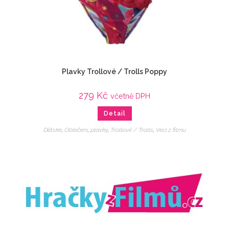
Plavky Trollové / Trolls Poppy
279
Kč
včetně DPH
Detail
Dětské
,
Oblečení
,
plavky
,
Trollové / Trolls
,
Veci z filmu