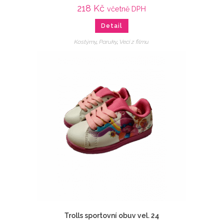
218
Kč
včetně DPH
Detail
Kostýmy
,
Paruky
,
Veci z filmu
Trolls sportovní obuv vel. 24