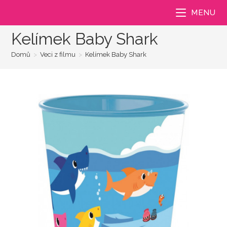
Přejít
MENU
k
obsahu
Kelímek Baby Shark
Domů
>
Veci z filmu
>
Kelímek Baby Shark