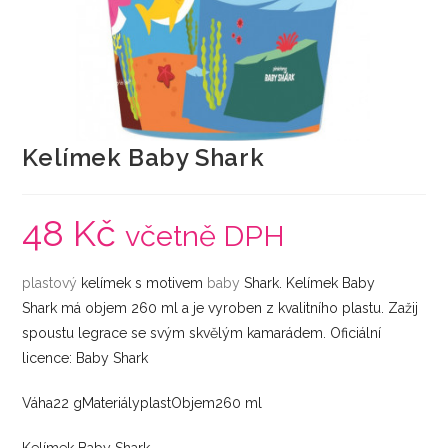
Kelímek Baby Shark
48
Kč
včetně DPH
plastový
kelímek s motivem
baby
Shark. Kelímek Baby
Shark má objem 260 ml a je vyroben z kvalitního plastu. Zažij
spoustu legrace se svým skvělým kamarádem. Oficiální
licence: Baby Shark
Váha22 gMateriályplastObjem260 ml