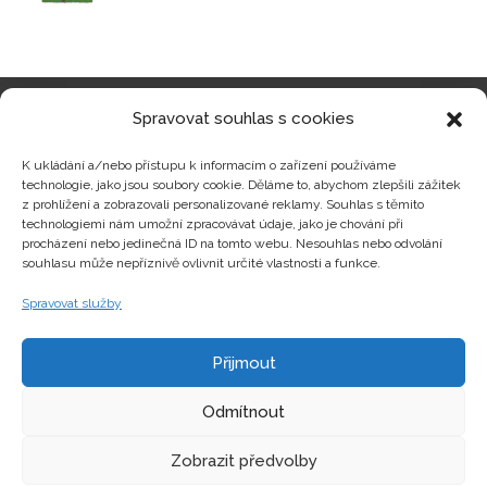
Spravovat souhlas s cookies
Kategorie produktů
K ukládání a/nebo přístupu k informacím o zařízení používáme
technologie, jako jsou soubory cookie. Děláme to, abychom zlepšili zážitek
z prohlížení a zobrazovali personalizované reklamy. Souhlas s těmito
technologiemi nám umožní zpracovávat údaje, jako je chování při
procházení nebo jedinečná ID na tomto webu. Nesouhlas nebo odvolání
Zajímavosti
souhlasu může nepříznivě ovlivnit určité vlastnosti a funkce.
Spravovat služby
Kontakty
Přijmout
Odmítnout
Zobrazit předvolby
Copyright © hrackyzfilmu.cz Všechna práva vyhrazena.