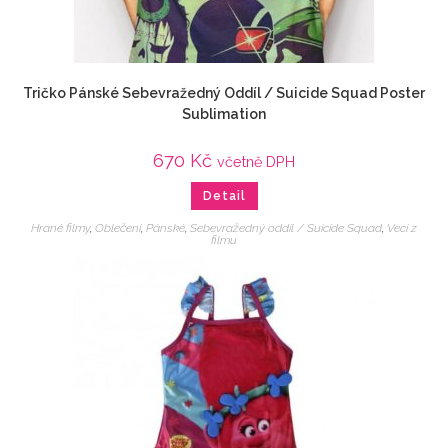
Tričko Pánské Sebevražedný Oddíl / Suicide Squad Poster
Sublimation
670
Kč
včetně DPH
Detail
Hrané filmy
,
Oblečení
,
Pánské
,
Sebevražedný oddíl / Suicide Squad
,
Veci z
filmu