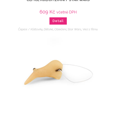
609
Kč
včetně DPH
Detail
Čepice / Kšiltovky
,
Dětské
,
Oblečení
,
Star Wars
,
Veci z filmu