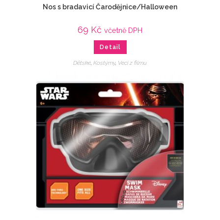
Nos s bradavicí Čarodějnice/Halloween
69
Kč
včetně DPH
Detail
Dětské
,
Kostýmy
,
Veci z filmu