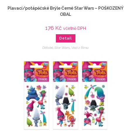
Plavací/potápěčské Brýle Černé Star Wars – POŠKOZENÝ
OBAL
176
Kč
včetně DPH
Detail
Dětské
,
Star Wars
,
Veci z filmu