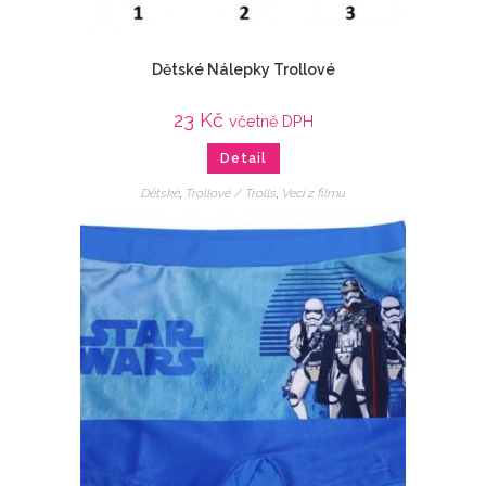
Dětské Nálepky Trollové
23
Kč
včetně DPH
Detail
Dětské
,
Trollové / Trolls
,
Veci z filmu