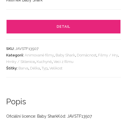
Kelímek Baby Shark
DETAIL
SKU:
JAVSTF13507
Kategorií:
Animované filmy
,
Baby Shark
,
Domácnost
,
Filmy / Hry
,
Hrnky / Sklenice
,
Kuchyně
,
Veci z filmu
Štítky:
Barva
,
Délka
,
Typ
,
Velikost
Popis
Oficiální licence: Baby SharkKód: JAVSTF13507