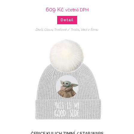
609
Kč
včetně DPH
Detail
Dívčí
,
Obuv
,
Trollové / Trolls
,
Veci z filmu
ČEPICE KULICH ZIMNÍ / STAR WARS