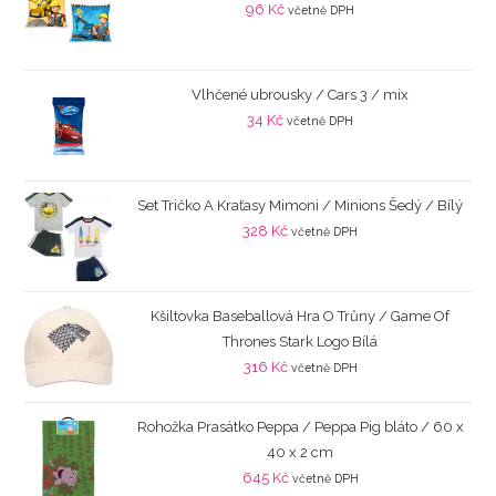
96
Kč
včetně DPH
Vlhčené ubrousky / Cars 3 / mix
34
Kč
včetně DPH
Set Tričko A Kraťasy Mimoni / Minions Šedý / Bílý
328
Kč
včetně DPH
Kšiltovka Baseballová Hra O Trůny / Game Of
Thrones Stark Logo Bílá
316
Kč
včetně DPH
Rohožka Prasátko Peppa / Peppa Pig bláto / 60 x
40 x 2 cm
645
Kč
včetně DPH