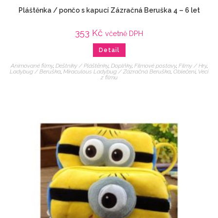
Pláštěnka / pončo s kapucí Zázračná Beruška 4 – 6 let
353
Kč
včetně DPH
Detail
Animované filmy
,
Deštníky / Pláštěnky
,
Doplňky
,
Filmové postavy
,
Filmy / Hry
,
Ladybug / Beruška
,
Miraculous Ladybug / Zázračná Beruška
,
Oblečení
,
Veci
z filmu