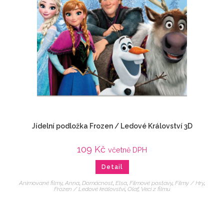
Jídelní podložka Frozen / Ledové Království 3D
109
Kč
včetně DPH
Detail
Animované filmy
,
Anna
,
Domácnost
,
Elsa
,
Filmové postavy
,
Filmy / Hry
,
Frozen / Ledové království
,
Olaf
,
Veci z filmu