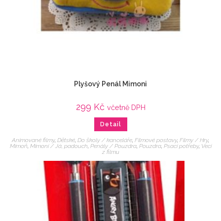
Plyšový Penál Mimoni
299
Kč
včetně DPH
Detail
Animované filmy
,
Dětské
,
Do školy / kanceláře
,
Filmové postavy
,
Filmy / Hry
,
Mimoň
,
Mimoni / Já, padouch
,
Penály / Pouzdra
,
Pouzdra
,
Psací potřeby
,
Veci
z filmu