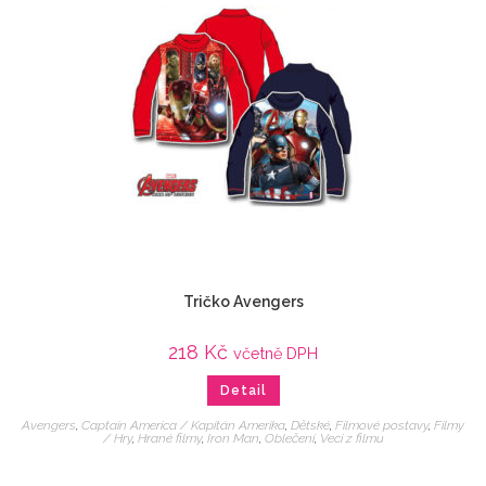
Tričko Avengers
218
Kč
včetně DPH
Detail
Avengers
,
Captain America / Kapitán Amerika
,
Dětské
,
Filmové postavy
,
Filmy
/ Hry
,
Hrané filmy
,
Iron Man
,
Oblečení
,
Veci z filmu