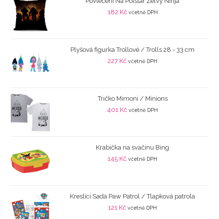
Povlečení Na Polštář Želvy Ninja
182
Kč
včetně DPH
Plyšová figurka Trollové / Trolls 28 - 33 cm
227
Kč
včetně DPH
Tričko Mimoni / Minions
401
Kč
včetně DPH
Krabička na svačinu Bing
145
Kč
včetně DPH
Kreslící Sada Paw Patrol / Tlapková patrola
121
Kč
včetně DPH