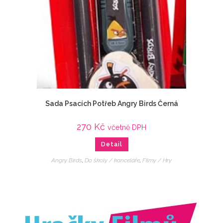
Sada Psacích Potřeb Angry Birds Černá
270
Kč
včetně DPH
Detail
Angry Birds
,
Do školy / kanceláře
,
Filmy / Hry