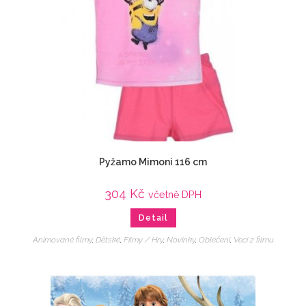
Pyžamo Mimoni 116 cm
304
Kč
včetně DPH
Detail
Animované filmy
,
Dětské
,
Filmy / Hry
,
Novinky
,
Oblečení
,
Veci z filmu