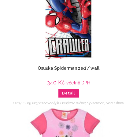
Osuška Spiderman zeď / wall
340
Kč
včetně DPH
Detail
Filmy / Hry
,
Nejprodávanější
,
Osuška/ ručník
,
Spiderman
,
Veci z filmu