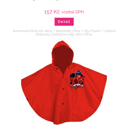
157
Kč
včetně DPH
Detail
Animované filmy
,
Do školy / kanceláře
,
Filmy / Hry
,
Frozen / Ledové
království
,
Svačinové sety
,
Veci z filmu