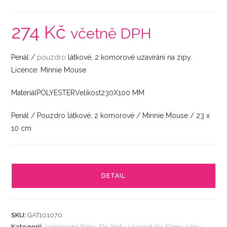
274
Kč
včetně DPH
Penál /
pouzdro
látkové, 2 komorové uzavírání na zipy.
Licence: Minnie Mouse
MateriálPOLYESTERVelikost230X100 MM
Penál / Pouzdro látkové, 2 komorové / Minnie Mouse / 23 x
10 cm
DETAIL
SKU:
GAT101070
Kategorií:
Animované filmy
,
Do školy / kanceláře
,
Filmy / Hry
,