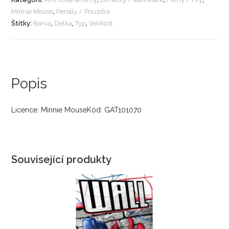
Minnie Mouse
,
Penály / Pouzdra
Štítky:
Barva
,
Délka
,
Typ
,
Velikost
Popis
Licence: Minnie MouseKód: GAT101070
Související produkty