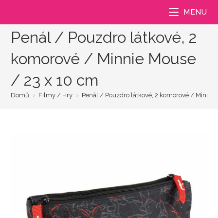
Přejít
MENU
k
obsahu
Penál / Pouzdro látkové, 2
komorové / Minnie Mouse
/ 23 x 10 cm
Domů
>
Filmy / Hry
>
Penál / Pouzdro látkové, 2 komorové / Minnie