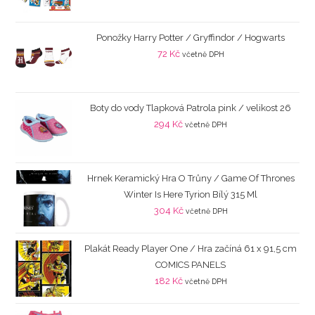
Ponožky Harry Potter / Gryffindor / Hogwarts
72
Kč
včetně DPH
Boty do vody Tlapková Patrola pink / velikost 26
294
Kč
včetně DPH
Hrnek Keramický Hra O Trůny / Game Of Thrones
Winter Is Here Tyrion Bílý 315 Ml
304
Kč
včetně DPH
Plakát Ready Player One / Hra začíná 61 x 91,5 cm
COMICS PANELS
182
Kč
včetně DPH