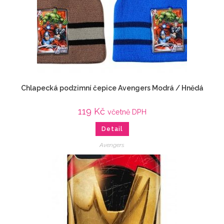
Chlapecká podzimní čepice Avengers Modrá / Hnědá
119
Kč
včetně DPH
Detail
Avengers