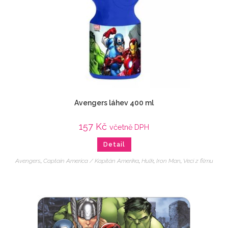
Avengers láhev 400 ml
157
Kč
včetně DPH
Detail
Avengers
,
Captain America / Kapitán Amerika
,
Hulk
,
Iron Man
,
Veci z filmu