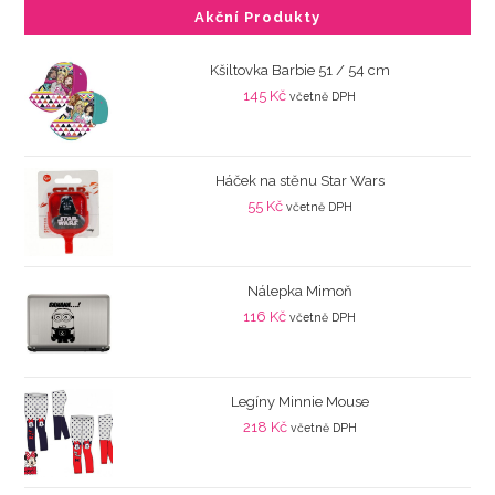
Akční Produkty
Kšiltovka Barbie 51 / 54 cm
145
Kč
včetně DPH
Háček na stěnu Star Wars
55
Kč
včetně DPH
Nálepka Mimoň
116
Kč
včetně DPH
Legíny Minnie Mouse
218
Kč
včetně DPH