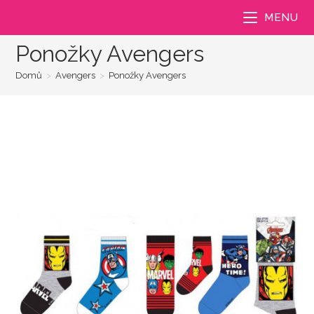
Přejít
MENU
k
obsahu
Ponožky Avengers
Domů
>
Avengers
>
Ponožky Avengers