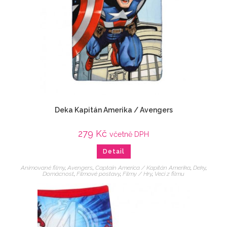
Deka Kapitán Amerika / Avengers
279
Kč
včetně DPH
Detail
Animované filmy
,
Avengers
,
Captain America / Kapitán Amerika
,
Deky
,
Domácnost
,
Filmové postavy
,
Filmy / Hry
,
Veci z filmu