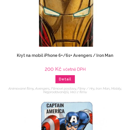
Kryt na mobil iPhone 6+/6s+ Avengers / Iron Man
200
Kč
včetně DPH
Detail
Animované filmy
,
Avengers
,
Filmové postavy
,
Filmy / Hry
,
Iron Man
,
Mobily
,
Nejprodávanější
,
Veci z filmu