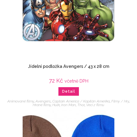
Jídelní podložka Avengers / 43 x 28 cm
72
Kč
včetně DPH
Detail
Animované filmy
,
Avengers
,
Captain America / Kapitán Amerika
,
Filmy / Hry
,
Hrané filmy
,
Hulk
,
Iron Man
,
Thor
,
Veci z filmu