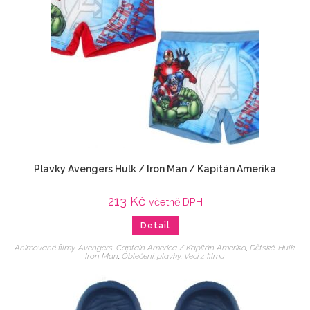
Plavky Avengers Hulk / Iron Man / Kapitán Amerika
213
Kč
včetně DPH
Detail
Animované filmy
,
Avengers
,
Captain America / Kapitán Amerika
,
Dětské
,
Hulk
,
Iron Man
,
Oblečení
,
plavky
,
Veci z filmu