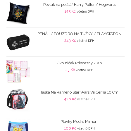
Povlak na polštář Harry Potter / Hogwarts
145
Kč
včetně DPH
PENÁL / POUZDRO NA TUŽKY / PLAYSTATION
243
Kč
včetně DPH
Úkolníček Princezny / A6
23
Kč
včetně DPH
Taška Na Rameno Star Wars Vii Černá 16 Cm
426
Kč
včetně DPH
Plavky Modré Mimoni
160
Kč
včetně DPH