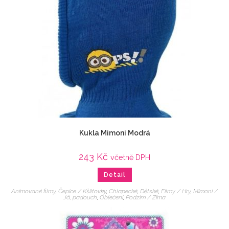
Kukla Mimoni Modrá
243
Kč
včetně DPH
Detail
Animované filmy
,
Čepice / Kšiltovky
,
Chlapecké
,
Dětské
,
Filmy / Hry
,
Mimoni /
Já, padouch
,
Oblečení
,
Podzim / Zima