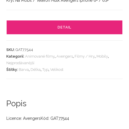
Kryt Na Mobil / Telefon Hulk Avengers Iphone 6+ / 6S+
DETAIL
SKU:
GAT77544
Kategorií:
Animované filmy
,
Avengers
,
Filmy / Hry
,
Mobily
,
Nejprodávanější
Štítky:
Barva
,
Délka
,
Typ
,
Velikost
Popis
Licence: AvengersKód: GAT77544