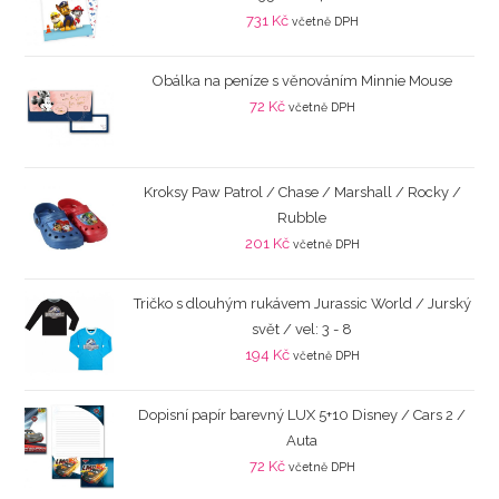
731
Kč
včetně DPH
Obálka na peníze s věnováním Minnie Mouse
72
Kč
včetně DPH
Kroksy Paw Patrol / Chase / Marshall / Rocky /
Rubble
201
Kč
včetně DPH
Tričko s dlouhým rukávem Jurassic World / Jurský
svět / vel: 3 - 8
194
Kč
včetně DPH
Dopisní papír barevný LUX 5+10 Disney / Cars 2 /
Auta
72
Kč
včetně DPH