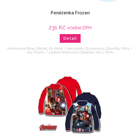
Peněženka Frozen
231
Kč
včetně DPH
Detail
Animované filmy
,
Dětské
,
Do školy / kanceláře
,
Domácnost
,
Doplňky
,
Filmy /
Hry
,
Frozen / Ledové království
,
Oblečení
,
Veci z filmu