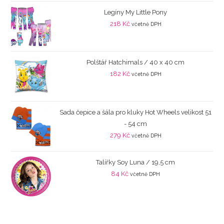
Legíny My Little Pony
218
Kč
včetně DPH
Polštář Hatchimals / 40 x 40 cm
182
Kč
včetně DPH
Sada čepice a šála pro kluky Hot Wheels velikost 51
- 54 cm
279
Kč
včetně DPH
Talířky Soy Luna / 19,5 cm
84
Kč
včetně DPH