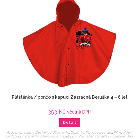
Pláštěnka / pončo s kapucí Zázračná Beruška 4 – 6 let
353
Kč
včetně DPH
Detail
Animované filmy
,
Deštníky / Pláštěnky
,
Doplňky
,
Filmové postavy
,
Filmy / Hry
,
Ladybug / Beruška
,
Miraculous Ladybug / Zázračná Beruška
,
Oblečení
,
Veci