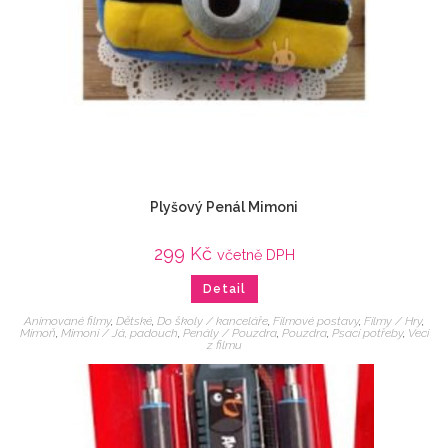
Plyšový Penál Mimoni
299
Kč
včetně DPH
Detail
Animované filmy
,
Dětské
,
Do školy / kanceláře
,
Filmové postavy
,
Filmy / Hry
,
Mimoň
,
Mimoni / Já, padouch
,
Penály / Pouzdra
,
Pouzdra
,
Psací potřeby
,
Veci
z filmu