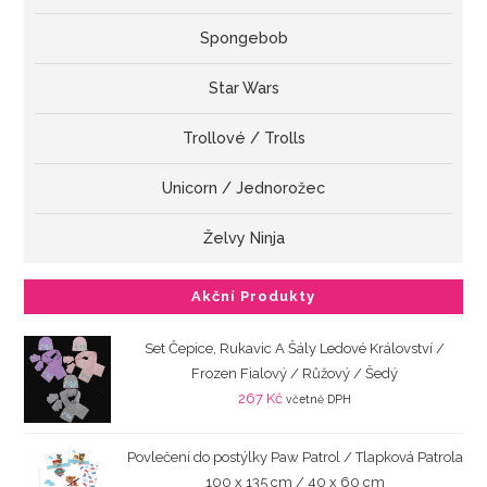
Spongebob
Star Wars
Trollové / Trolls
Unicorn / Jednorožec
Želvy Ninja
Akční Produkty
Set Čepice, Rukavic A Šály Ledové Království /
Frozen Fialový / Růžový / Šedý
267
Kč
včetně DPH
Povlečení do postýlky Paw Patrol / Tlapková Patrola
100 x 135 cm / 40 x 60 cm