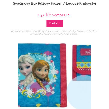
Svačinový Box Růžový Frozen / Ledové Království
157
Kč
včetně DPH
Detail
Animované filmy
,
Do školy / kanceláře
,
Filmy / Hry
,
Frozen / Ledové
království
,
Svačinové sety
,
Veci z filmu