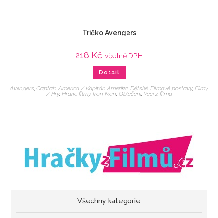
Tričko Avengers
218
Kč
včetně DPH
Detail
Avengers
,
Captain America / Kapitán Amerika
,
Dětské
,
Filmové postavy
,
Filmy
/ Hry
,
Hrané filmy
,
Iron Man
,
Oblečení
,
Veci z filmu
Všechny kategorie