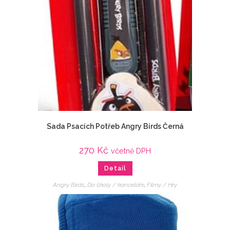
Sada Psacích Potřeb Angry Birds Černá
270
Kč
včetně DPH
Detail
Angry Birds
,
Do školy / kanceláře
,
Filmy / Hry