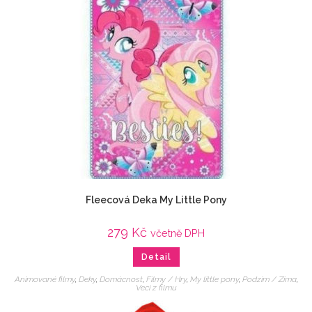
Fleecová Deka My Little Pony
279
Kč
včetně DPH
Detail
Animované filmy
,
Deky
,
Domácnost
,
Filmy / Hry
,
My little pony
,
Podzim / Zima
,
Veci z filmu