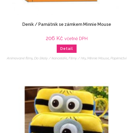
Deník / Památník se zámkem Minnie Mouse
206
Kč
včetně DPH
Detail
Animované filmy
,
Do školy / kanceláře
,
Filmy / Hry
,
Minnie Mouse
,
Papírnictví