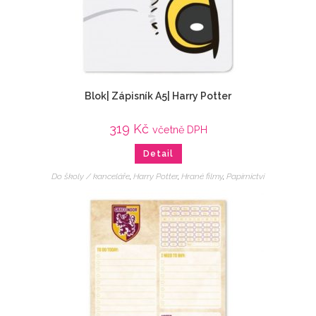
Blok| Zápisník A5| Harry Potter
319
Kč
včetně DPH
Detail
Do školy / kanceláře
,
Harry Potter
,
Hrané filmy
,
Papírnictví