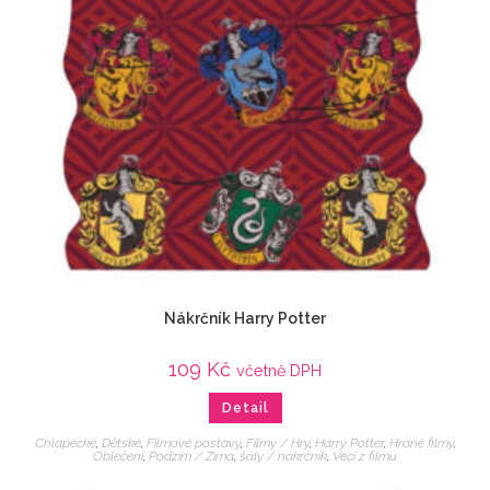
Nákrčník Harry Potter
109
Kč
včetně DPH
Detail
Chlapecké
,
Dětské
,
Filmové postavy
,
Filmy / Hry
,
Harry Potter
,
Hrané filmy
,
Oblečení
,
Podzim / Zima
,
šály / nákrčník
,
Veci z filmu