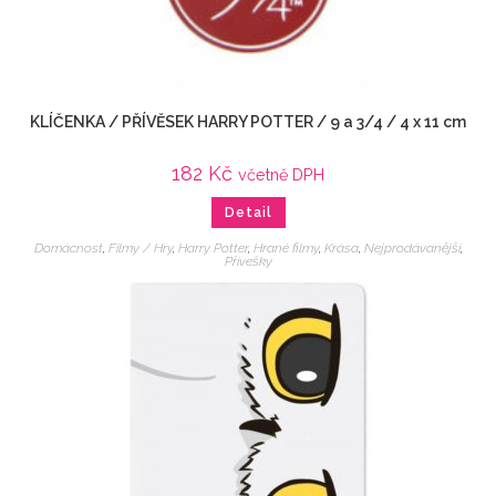
KLÍČENKA / PŘÍVĚSEK HARRY POTTER / 9 a 3/4 / 4 x 11 cm
182
Kč
včetně DPH
Detail
Domácnost
,
Filmy / Hry
,
Harry Potter
,
Hrané filmy
,
Krása
,
Nejprodávanější
,
Přívešky