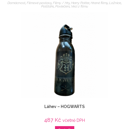
Domácnost
,
Filmové postavy
,
Filmy / Hry
,
Harry Potter
,
Hrané filmy
,
Ložnice
,
Polštáře
,
Povlečení
,
Veci z filmu
Láhev – HOGWARTS
487
Kč
včetně DPH