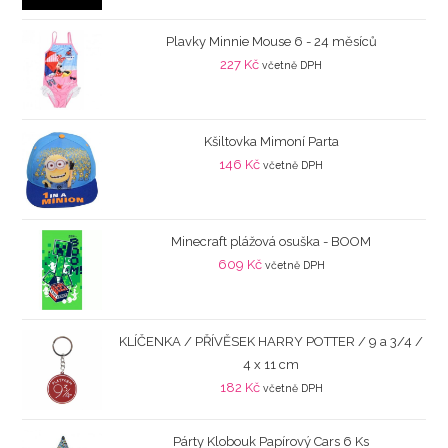
Plavky Minnie Mouse 6 - 24 měsíců
227
Kč
včetně DPH
Kšiltovka Mimoní Parta
146
Kč
včetně DPH
Minecraft plážová osuška - BOOM
609
Kč
včetně DPH
KLÍČENKA / PŘÍVĚSEK HARRY POTTER / 9 a 3/4 /
4 x 11 cm
182
Kč
včetně DPH
Párty Klobouk Papírový Cars 6 Ks