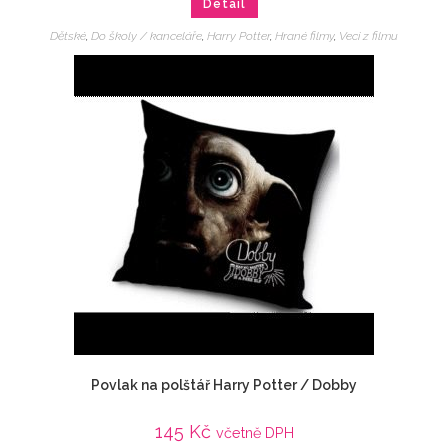
Detail
Dětské
,
Do školy / kanceláře
,
Harry Potter
,
Hrané filmy
,
Veci z filmu
Povlak na polštář Harry Potter / Dobby
145
Kč
včetně DPH