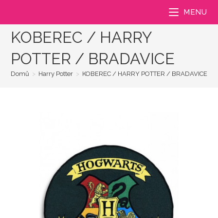
Přejít
MENU
k
obsahu
KOBEREC / HARRY
POTTER / BRADAVICE
Domů
>
Harry Potter
>
KOBEREC / HARRY POTTER / BRADAVICE