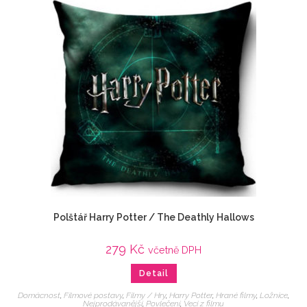
Polštář Harry Potter / The Deathly Hallows
279
Kč
včetně DPH
Detail
Domácnost
,
Filmové postavy
,
Filmy / Hry
,
Harry Potter
,
Hrané filmy
,
Ložnice
,
Nejprodávanější
,
Povlečení
,
Veci z filmu