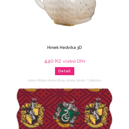
Hrnek Hedvika 3D
440
Kč
včetně DPH
Detail
Harry Potter
,
Hrané filmy
,
Hrnky
,
Hrnky / Sklenice