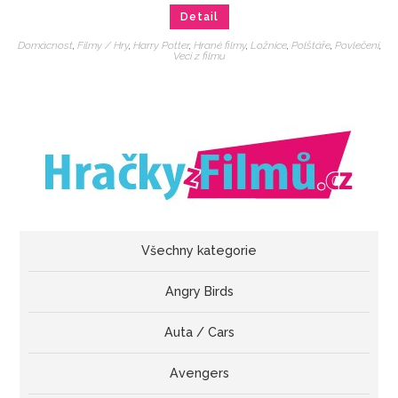
Detail
Domácnost
,
Filmy / Hry
,
Harry Potter
,
Hrané filmy
,
Ložnice
,
Polštáře
,
Povlečení
,
Veci z filmu
Všechny kategorie
Angry Birds
Auta / Cars
Avengers