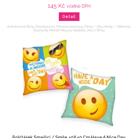
145
Kč
včetně DPH
Detail
Animované filmy
,
Domácnost
,
Filmové postavy
,
Filmy / Hry
,
Hrnky / Sklenice
,
Kuchyně
,
Minnie Mouse
,
Nádobí
,
Veci z filmu
Polštářek Smajlíci / Smile 40X40 Cm Have A Nice Day