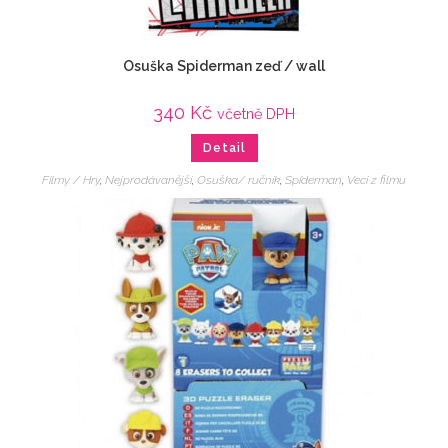
Osuška Spiderman zeď / wall
340
Kč
včetně DPH
Detail
Filmy / Hry
,
Nejprodávanější
,
Osuška/ ručník
,
Spiderman
,
Veci z filmu