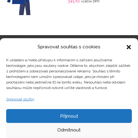
345
Kč
včetně DPH
Spravovat souhlas s cookies
Kategorie produktů
K ukládání a/nebo přístupu k informacím o zařízení používáme
technologie, jako jsou soubory cookie. Děláme to, abychom zlepšili zážitek
z prohlížení a zobrazovali personalizované reklamy. Souhlas s těmito
technologiemi nám umožní zpracovávat údaje, jako je chování při
procházení nebo jedinečná ID na tomto webu. Nesouhlas nebo odvolání
Zajímavosti
souhlasu může nepříznivě ovlivnit určité vlastnosti a funkce.
Spravovat služby
Kontakty
Přijmout
Odmítnout