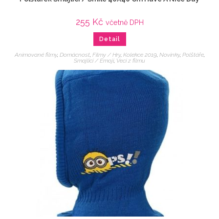
255
Kč
včetně DPH
Detail
Animované filmy
,
Domácnost
,
Filmy / Hry
,
Kolekce 2019
,
Novinky
,
Polštáře
,
Smajlíci / Emoji
,
Veci z filmu