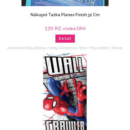
Nákupní Taška Planes Finish 32 Cm
170
Kč
včetně DPH
Detail
Animované filmy
,
Batohy / tašky
,
Domácnost
,
Filmy / Hry
,
Letadla / Planes