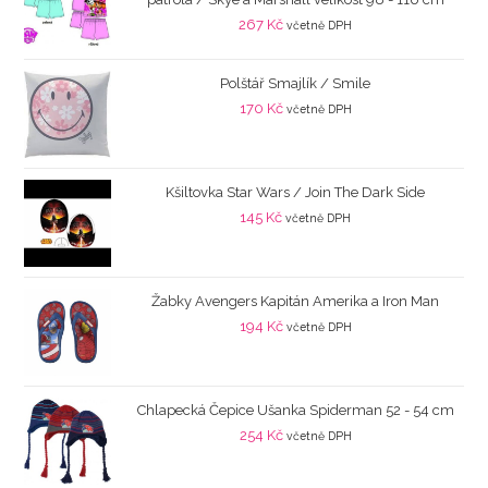
267
Kč
včetně DPH
Polštář Smajlík / Smile
170
Kč
včetně DPH
Kšiltovka Star Wars / Join The Dark Side
145
Kč
včetně DPH
Žabky Avengers Kapitán Amerika a Iron Man
194
Kč
včetně DPH
Chlapecká Čepice Ušanka Spiderman 52 - 54 cm
254
Kč
včetně DPH