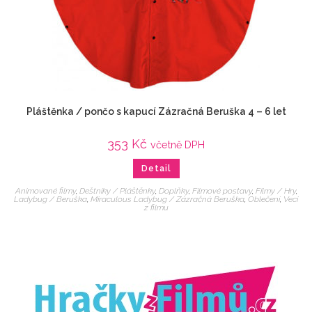
Pláštěnka / pončo s kapucí Zázračná Beruška 4 – 6 let
353
Kč
včetně DPH
Detail
Animované filmy
,
Deštníky / Pláštěnky
,
Doplňky
,
Filmové postavy
,
Filmy / Hry
,
Ladybug / Beruška
,
Miraculous Ladybug / Zázračná Beruška
,
Oblečení
,
Veci
z filmu