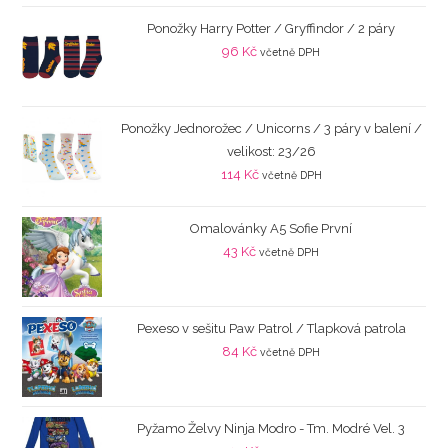
Ponožky Harry Potter / Gryffindor / 2 páry
96
Kč
včetně DPH
Ponožky Jednorožec / Unicorns / 3 páry v balení /
velikost: 23/26
114
Kč
včetně DPH
Omalovánky A5 Sofie První
43
Kč
včetně DPH
Pexeso v sešitu Paw Patrol / Tlapková patrola
84
Kč
včetně DPH
Pyžamo Želvy Ninja Modro - Tm. Modré Vel. 3