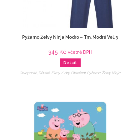
Pyžamo Želvy Ninja Modro – Tm. Modré Vel. 3
345
Kč
včetně DPH
Detail
Chlapecké
,
Dětské
,
Filmy / Hry
,
Oblečení
,
Pyžama
,
Želvy Ninja