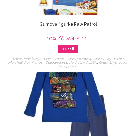
Gumová figurka Paw Patrol
109
Kč
včetně DPH
Detail
Animované filmy
,
Chase
,
Everest
,
Filmové postavy
,
Filmy / Hry
,
Hračky
,
Marshall
,
Paw Patrol / Tlapková patrola
,
Rocky
,
Rubble
,
Ryder
,
Skye
,
Veci z
filmu
,
Zuma