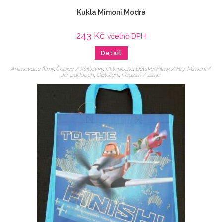
Kukla Mimoni Modrá
243
Kč
včetně DPH
Detail
Animované filmy
,
Čepice / Kšiltovky
,
Chlapecké
,
Dětské
,
Filmy / Hry
,
Mimoni /
Já, padouch
,
Oblečení
,
Podzim / Zima