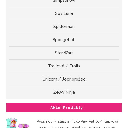
Simpsonovi
Soy Luna
Spiderman
Spongebob
Star Wars
Trollové / Trolls
Unicorn / Jednorožec
Želvy Ninja
Akční Produkty
Pyžamo / kraťasy a tričko Paw Patrol / Tlapková
patrola / Skye a Marshall velikost 98 - 116 cm