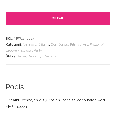
DETAIL
SKU:
MFP1240723
Kategorií:
Animované filmy
,
Domácnost
,
Filmy / Hry
,
Frozen /
Ledové království
,
Párty
Štítky:
Barva
,
Délka
,
Typ
,
Velikost
Popis
Oficiální licence, 10 kusů v balení, cena za jedno balení.Kód:
MFP1240723