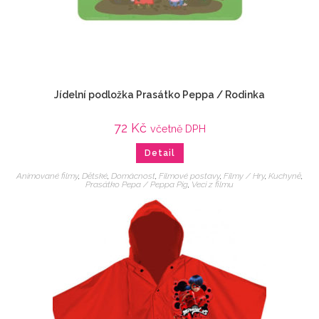
Jídelní podložka Prasátko Peppa / Rodinka
72
Kč
včetně DPH
Detail
Animované filmy
,
Dětské
,
Domácnost
,
Filmové postavy
,
Filmy / Hry
,
Kuchyně
,
Prasátko Pepa / Peppa Pig
,
Veci z filmu