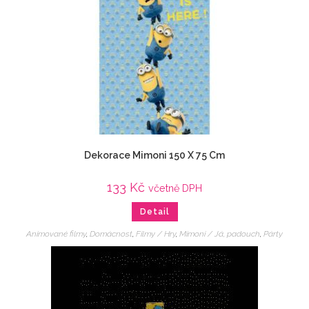
Dekorace Mimoni 150 X 75 Cm
133
Kč
včetně DPH
Detail
Animované filmy
,
Domácnost
,
Filmy / Hry
,
Mimoni / Já, padouch
,
Párty