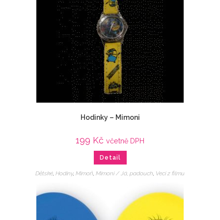
Hodinky – Mimoni
199
Kč
včetně DPH
Detail
Dětské
,
Hodiny
,
Mimoň
,
Mimoni / Já, padouch
,
Veci z filmu