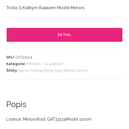
Tričko S Krátkým Rukávem Modré Mimoni
DETAIL
SKU:
GAT33124
Kategorie:
Mimoni / Já, padouch
Štítky:
barva modrá
,
Délka
,
Typ
,
Velikost 110cm
Popis
Licence: MinionsKód: GAT33124Modrá 110cm