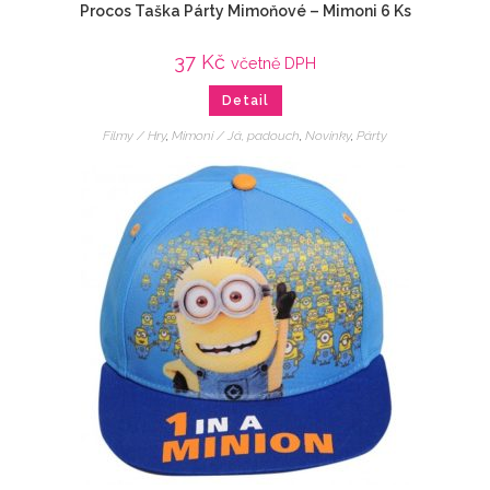
Procos Taška Párty Mimoňové – Mimoni 6 Ks
37
Kč
včetně DPH
Detail
Filmy / Hry
,
Mimoni / Já, padouch
,
Novinky
,
Párty