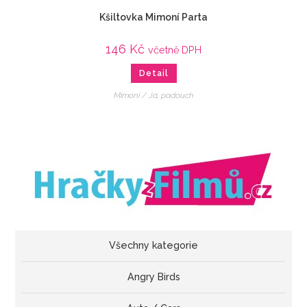
Kšiltovka Mimoní Parta
146
Kč
včetně DPH
Detail
Mimoni / Já, padouch
Všechny kategorie
Angry Birds