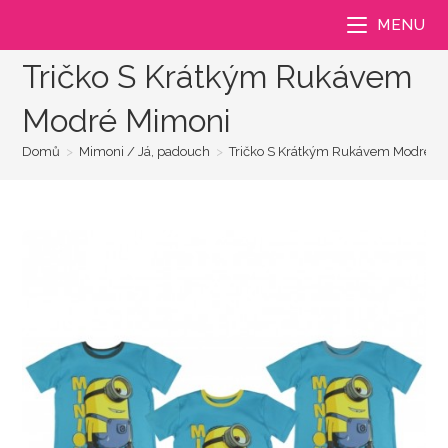
Přejít
MENU
k
obsahu
Tričko S Krátkým Rukávem
Modré Mimoni
Domů
>
Mimoni / Já, padouch
>
Tričko S Krátkým Rukávem Modré M