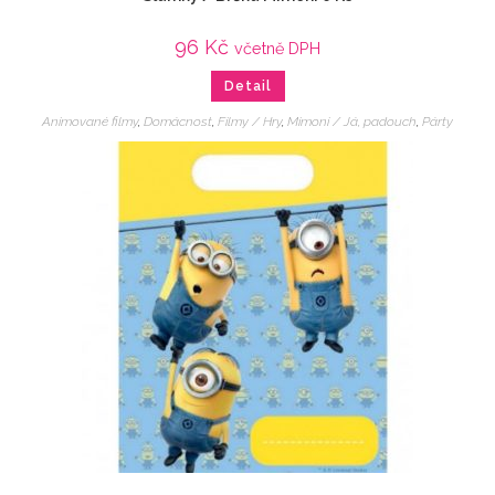
96
Kč
včetně DPH
Detail
Animované filmy
,
Domácnost
,
Filmy / Hry
,
Mimoni / Já, padouch
,
Párty