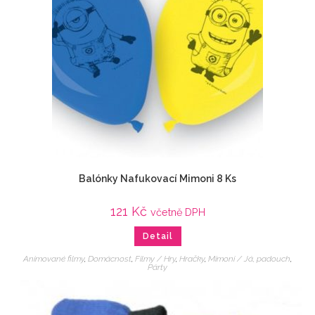
Balónky Nafukovací Mimoni 8 Ks
121
Kč
včetně DPH
Detail
Animované filmy
,
Domácnost
,
Filmy / Hry
,
Hračky
,
Mimoni / Já, padouch
,
Párty