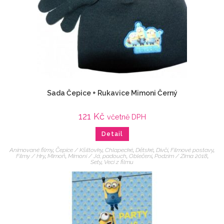
Sada Čepice + Rukavice Mimoni Černý
121
Kč
včetně DPH
Detail
Animované filmy
,
Čepice / Kšiltovky
,
Chlapecké
,
Dětské
,
Dívčí
,
Filmové postavy
,
Filmy / Hry
,
Mimoň
,
Mimoni / Já, padouch
,
Oblečení
,
Podzim / Zima 2018
,
Sety
,
Veci z filmu