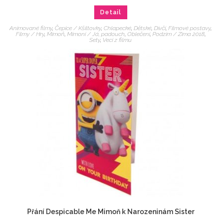
Detail
Animované filmy
,
Čepice / Kšiltovky
,
Chlapecké
,
Dětské
,
Dívčí
,
Filmové postavy
,
Filmy / Hry
,
Mimoň
,
Mimoni / Já, padouch
,
Oblečení
,
Podzim / Zima 2018
,
Sety
,
Veci z filmu
Přání Despicable Me Mimoň k Narozeninám Sister