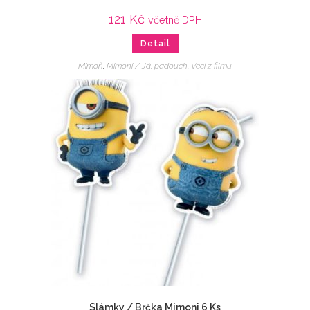
121
Kč
včetně DPH
Detail
Mimoň
,
Mimoni / Já, padouch
,
Veci z filmu
Slámky / Brčka Mimoni 6 Ks