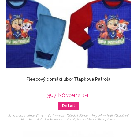
Fleecový domácí úbor Tlapková Patrola
307
Kč
včetně DPH
Detail
Animované filmy
,
Chase
,
Chlapecké
,
Dětské
,
Filmy / Hry
,
Marshall
,
Oblečení
,
Paw Patrol / Tlapková patrola
,
Pyžama
,
Veci z filmu
,
Zuma