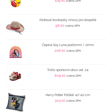
109
Kč
včetně DPH
Klobouk kovbojský vínový pro dospělé
96
Kč
včetně DPH
Čepice Soy Luna podzimní / zimní
206
Kč
včetně DPH
Trolls sportovní obuv vel. 24
609
Kč
včetně DPH
Harry Potter Polštář 40*40 cm
304
Kč
včetně DPH