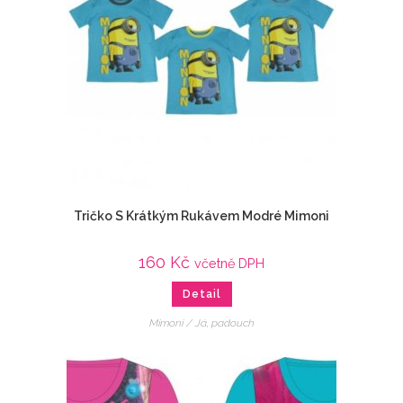
Tričko S Krátkým Rukávem Modré Mimoni
160
Kč
včetně DPH
Detail
Mimoni / Já, padouch