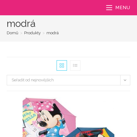
Přejít
MENU
k
obsahu
modrá
Domů
>
Produkty
>
modrá
Seřadit od nejnovějších