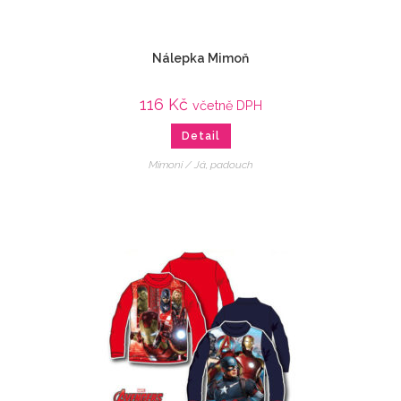
Nálepka Mimoň
116
Kč
včetně DPH
Detail
Mimoni / Já, padouch