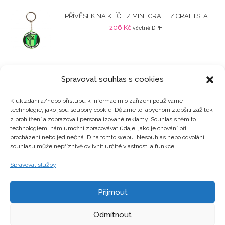
PŘÍVĚSEK NA KLÍČE / MINECRAFT / CRAFTSTA
206
Kč
včetně DPH
Spravovat souhlas s cookies
K ukládání a/nebo přístupu k informacím o zařízení používáme
technologie, jako jsou soubory cookie. Děláme to, abychom zlepšili zážitek
Kategorie produktů
z prohlížení a zobrazovali personalizované reklamy. Souhlas s těmito
technologiemi nám umožní zpracovávat údaje, jako je chování při
procházení nebo jedinečná ID na tomto webu. Nesouhlas nebo odvolání
souhlasu může nepříznivě ovlivnit určité vlastnosti a funkce.
Zajímavosti
Spravovat služby
Přijmout
Kontakty
Odmítnout