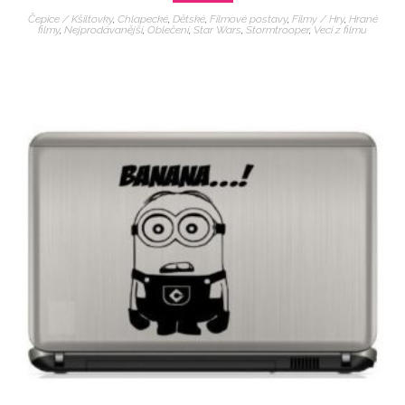
Čepice / Kšiltovky
,
Chlapecké
,
Dětské
,
Filmové postavy
,
Filmy / Hry
,
Hrané
filmy
,
Nejprodávanější
,
Oblečení
,
Star Wars
,
Stormtrooper
,
Veci z filmu