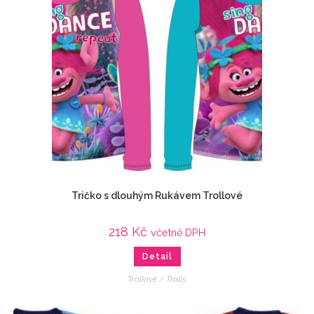
Tričko s dlouhým Rukávem Trollové
218
Kč
včetně DPH
Detail
Trollové / Trolls