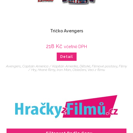
Tričko Avengers
218
Kč
včetně DPH
Detail
Avengers
,
Captain America / Kapitán Amerika
,
Dětské
,
Filmové postavy
,
Filmy
/ Hry
,
Hrané filmy
,
Iron Man
,
Oblečení
,
Veci z filmu