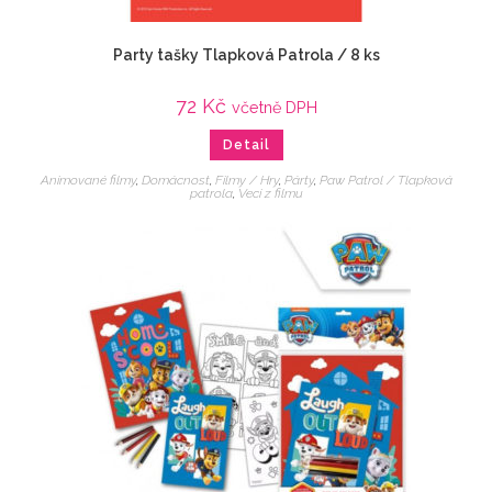
Party tašky Tlapková Patrola / 8 ks
72
Kč
včetně DPH
Detail
Animované filmy
,
Domácnost
,
Filmy / Hry
,
Párty
,
Paw Patrol / Tlapková
patrola
,
Veci z filmu