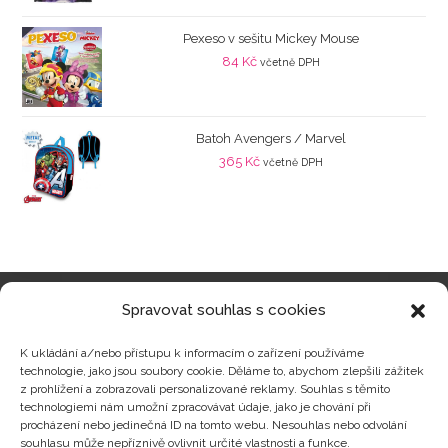
Pexeso v sešitu Mickey Mouse
84
Kč
včetně DPH
Batoh Avengers / Marvel
365
Kč
včetně DPH
Spravovat souhlas s cookies
Kategorie produktů
K ukládání a/nebo přístupu k informacím o zařízení používáme
technologie, jako jsou soubory cookie. Děláme to, abychom zlepšili zážitek
z prohlížení a zobrazovali personalizované reklamy. Souhlas s těmito
technologiemi nám umožní zpracovávat údaje, jako je chování při
procházení nebo jedinečná ID na tomto webu. Nesouhlas nebo odvolání
Zajímavosti
souhlasu může nepříznivě ovlivnit určité vlastnosti a funkce.