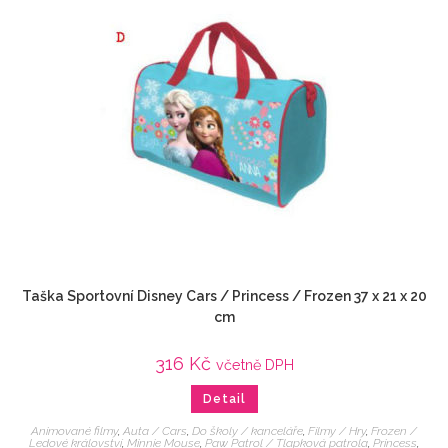
Taška Sportovní Disney Cars / Princess / Frozen 37 x 21 x 20
cm
316
Kč
včetně DPH
Detail
Animované filmy
,
Auta / Cars
,
Do školy / kanceláře
,
Filmy / Hry
,
Frozen /
Ledové království
,
Minnie Mouse
,
Paw Patrol / Tlapková patrola
,
Princess
,