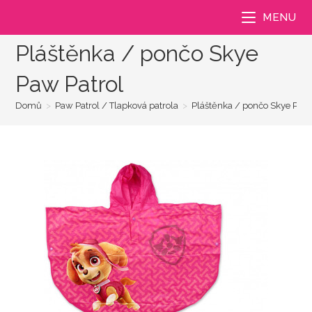
Přejít
MENU
k
obsahu
Pláštěnka / pončo Skye
Paw Patrol
Domů
>
Paw Patrol / Tlapková patrola
>
Pláštěnka / pončo Skye Paw 