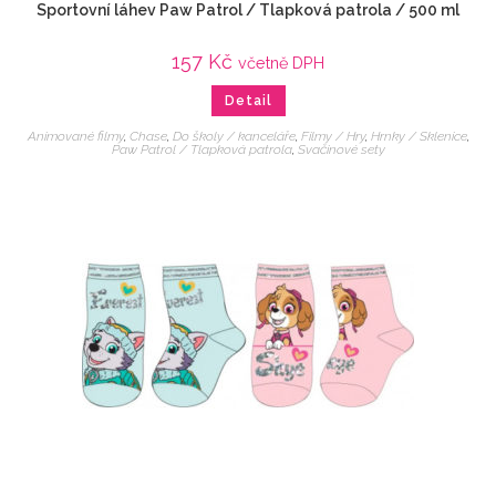
Sportovní láhev Paw Patrol / Tlapková patrola / 500 ml
157
Kč
včetně DPH
Detail
Animované filmy
,
Chase
,
Do školy / kanceláře
,
Filmy / Hry
,
Hrnky / Sklenice
,
Paw Patrol / Tlapková patrola
,
Svačinové sety