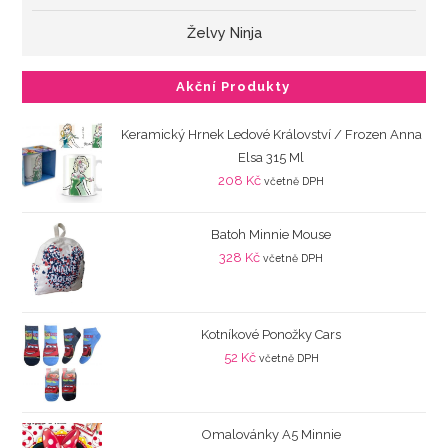
Želvy Ninja
Akční Produkty
Keramický Hrnek Ledové Království / Frozen Anna
Elsa 315 Ml
208
Kč
včetně DPH
Batoh Minnie Mouse
328
Kč
včetně DPH
Kotníkové Ponožky Cars
52
Kč
včetně DPH
Omalovánky A5 Minnie