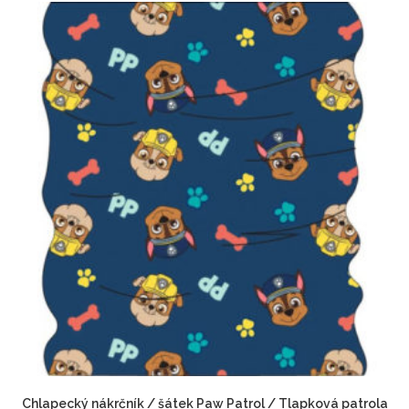
Chlapecký nákrčník / šátek Paw Patrol / Tlapková patrola