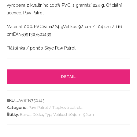
vyrobena z kvalitního 100% PVC, s gramáží 224 g. Oficiální
licence: Paw Patrol
Materiál100% PVCVáha224 gVelikost92 cm / 104 cm / 116
cmEAN5991327501439
Pláštěnka / pončo Skye Paw Patrol
DETAIL
SKU:
JAVSTN750143
Kategorie:
Paw Patrol / Tlapková patrola
Štítky:
Barva
,
Délka
,
Typ
,
Velikost 104cm, 92cm