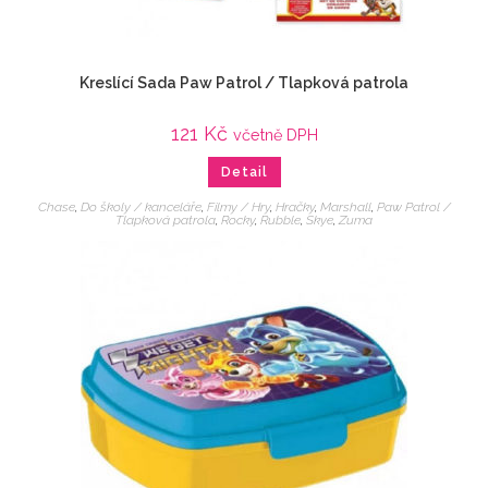
Kreslící Sada Paw Patrol / Tlapková patrola
121
Kč
včetně DPH
Detail
Chase
,
Do školy / kanceláře
,
Filmy / Hry
,
Hračky
,
Marshall
,
Paw Patrol /
Tlapková patrola
,
Rocky
,
Rubble
,
Skye
,
Zuma