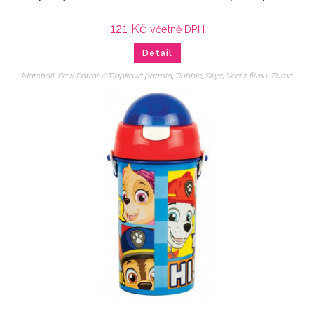
121
Kč
včetně DPH
Detail
Marshall
,
Paw Patrol / Tlapková patrola
,
Rubble
,
Skye
,
Veci z filmu
,
Zuma