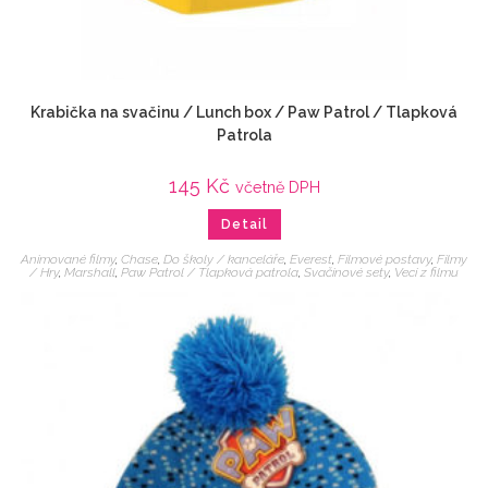
Krabička na svačinu / Lunch box / Paw Patrol / Tlapková
Patrola
145
Kč
včetně DPH
Detail
Animované filmy
,
Chase
,
Do školy / kanceláře
,
Everest
,
Filmové postavy
,
Filmy
/ Hry
,
Marshall
,
Paw Patrol / Tlapková patrola
,
Svačinové sety
,
Veci z filmu