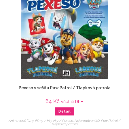
Pexeso v sešitu Paw Patrol / Tlapková patrola
84
Kč
včetně DPH
Detail
Animované filmy
,
Filmy / Hry
,
Hry / Pexesa
,
Nejprodávanější
,
Paw Patrol /
Tlapková patrola