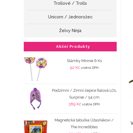
Trollové / Trolls
Unicorn / Jednorožec
Želvy Ninja
Akční Produkty
Slámky Minnie 6 Ks
92
Kč
včetně DPH
Podzimní / Zimní čepice fialová LOL
Surprise / 54 cm
389
Kč
včetně DPH
Magnetická tabulka Úžasňákovi /
V
The Incredibles