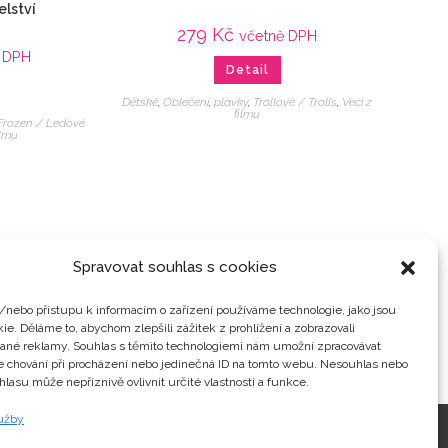
elství
279
Kč
včetně DPH
ě DPH
Detail
Dětské
,
Oblečení
,
plavky
,
Trollové / Trolls
,
Veci z
filmu
Frozen / Ledové
ilmu
Spravovat souhlas s cookies
/nebo přístupu k informacím o zařízení používáme technologie, jako jsou
ie. Děláme to, abychom zlepšili zážitek z prohlížení a zobrazovali
vané reklamy. Souhlas s těmito technologiemi nám umožní zpracovávat
je chování při procházení nebo jedinečná ID na tomto webu. Nesouhlas nebo
hlasu může nepříznivě ovlivnit určité vlastnosti a funkce.
lužby