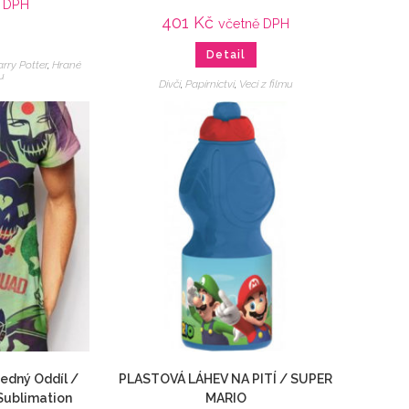
ě DPH
401
Kč
včetně DPH
Detail
rry Potter
,
Hrané
u
Dívčí
,
Papírnictví
,
Veci z filmu
edný Oddíl /
PLASTOVÁ LÁHEV NA PITÍ / SUPER
Sublimation
MARIO