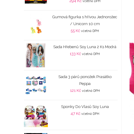
294
Kč
včetně DPH
Gumová figurka s hřívou Jednorožec
/ Unicorn 10 cm
55
Kč
včetně DPH
Sada Hřebenů Soy Luna 2 Ks Modrá
133
Kč
včetně DPH
Sada 3 párů ponožek Prasátko
Peppa
121
Kč
včetně DPH
Sponky Do Vlasů Soy Luna
47
Kč
včetně DPH