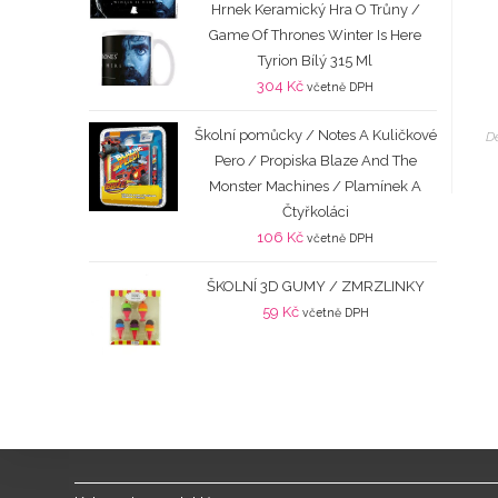
Hrnek Keramický Hra O Trůny /
Game Of Thrones Winter Is Here
Tyrion Bílý 315 Ml
304
Kč
včetně DPH
Školní pomůcky / Notes A Kuličkové
D
Pero / Propiska Blaze And The
Monster Machines / Plamínek A
Čtyřkoláci
106
Kč
včetně DPH
ŠKOLNÍ 3D GUMY / ZMRZLINKY
59
Kč
včetně DPH