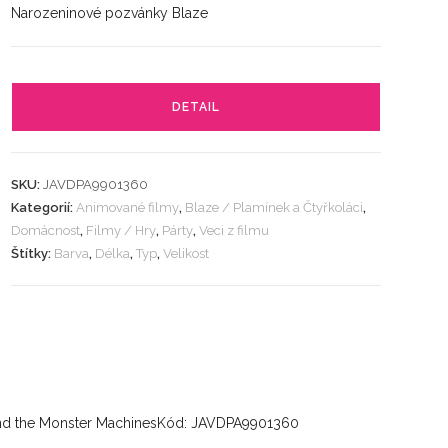
Narozeninové pozvánky Blaze
DETAIL
SKU:
JAVDPA9901360
Kategorií:
Animované filmy
,
Blaze / Plamínek a Čtyřkoláci
,
Domácnost
,
Filmy / Hry
,
Párty
,
Veci z filmu
Štítky:
Barva
,
Délka
,
Typ
,
Velikost
ze and the Monster MachinesKód: JAVDPA9901360