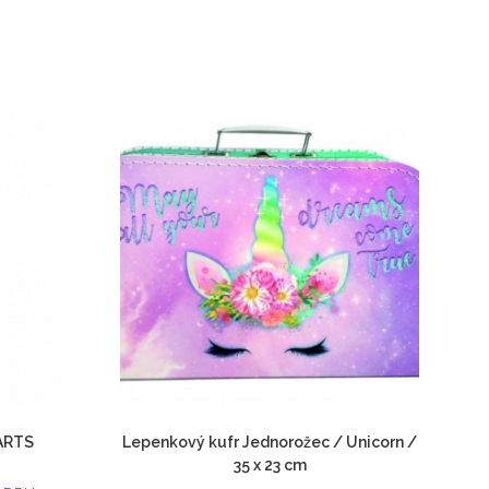
ARTS
Lepenkový kufr Jednorožec / Unicorn /
35 x 23 cm