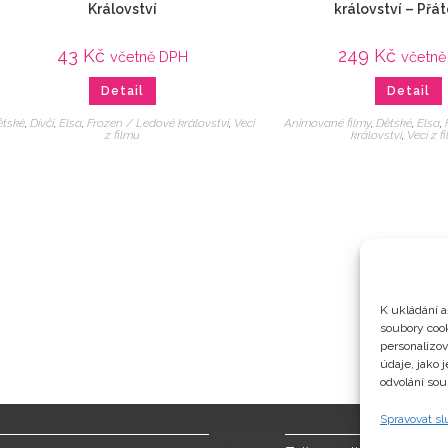
Království
království – Přát
43
Kč
249
Kč
včetně DPH
včetn
Detail
Detail
ětské
,
Dívčí
,
Elsa
,
Frozen / Ledové království
,
Veci
Animované filmy
,
Dětské
,
Elsa
,
z filmu
království
,
Veci z f
K ukládání a
soubory cook
personalizo
údaje, jako 
odvolání sou
Spravovat s