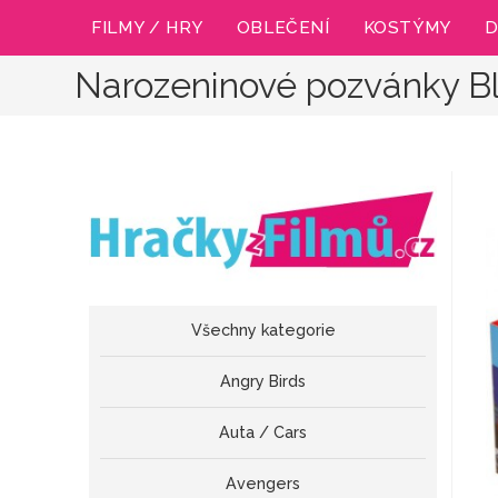
Přejít
FILMY / HRY
OBLEČENÍ
KOSTÝMY
D
k
obsahu
Narozeninové pozvánky B
Všechny kategorie
Angry Birds
Auta / Cars
Avengers