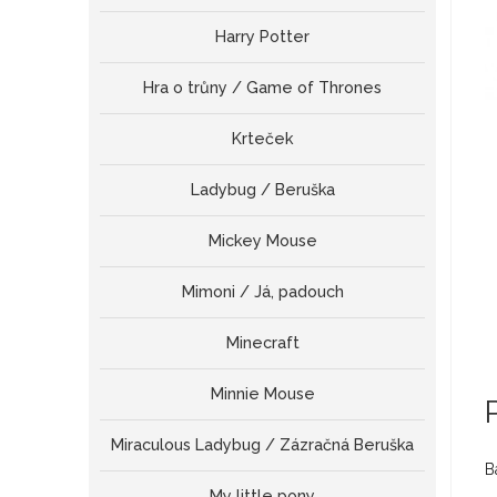
Harry Potter
Hra o trůny / Game of Thrones
Krteček
Ladybug / Beruška
Mickey Mouse
Mimoni / Já, padouch
Minecraft
Minnie Mouse
Miraculous Ladybug / Zázračná Beruška
B
My little pony