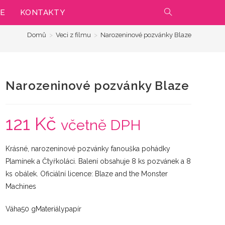
IE
KONTAKTY
PŘEPNOUT
Domů
>
Veci z filmu
>
Narozeninové pozvánky Blaze
VYHLEDÁVÁNÍ
NA
Narozeninové pozvánky Blaze
WEBU
121
Kč
včetně DPH
Krásné, narozeninové pozvánky fanouška pohádky
Plamínek a Čtyřkoláci. Balení obsahuje 8 ks pozvánek a 8
ks obálek. Oficiální licence: Blaze and the Monster
Machines
Váha50 gMateriálypapír