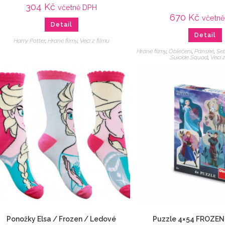
304
Kč
včetně DPH
670
Kč
včetn
Detail
Detail
Harry Potter
,
Hrané filmy
,
Veci z filmu
Hrané filmy
,
Oblečení
,
Pánské
,
Se
Suicide Squad
,
Veci 
Ponožky Elsa / Frozen / Ledové
Puzzle 4×54 FROZEN