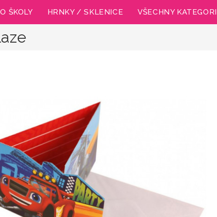
O ŠKOLY
HRNKY / SKLENICE
VŠECHNY KATEGOR
laze