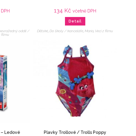
134
Kč
ě DPH
včetně DPH
Detail
bevražedný oddíl /
Dětské
,
Do školy / kanceláře
,
Mario
,
Veci z filmu
z filmu
 – Ledové
Plavky Trollové / Trolls Poppy