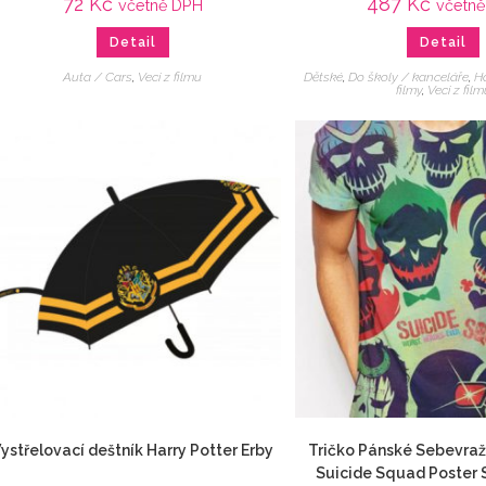
72
Kč
487
Kč
včetně DPH
včetn
Detail
Detail
Auta / Cars
,
Veci z filmu
Dětské
,
Do školy / kanceláře
,
Ha
filmy
,
Veci z film
ystřelovací deštník Harry Potter Erby
Tričko Pánské Sebevraž
Suicide Squad Poster 