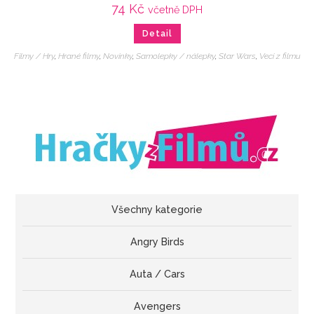
74
Kč
včetně DPH
Detail
Filmy / Hry
,
Hrané filmy
,
Novinky
,
Samolepky / nálepky
,
Star Wars
,
Veci z filmu
Všechny kategorie
Angry Birds
Auta / Cars
Avengers