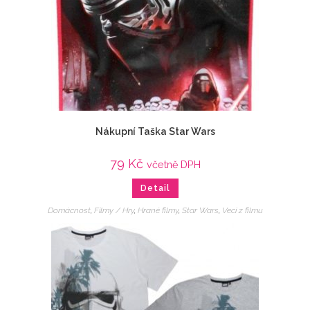
Nákupní Taška Star Wars
79
Kč
včetně DPH
Detail
Domácnost
,
Filmy / Hry
,
Hrané filmy
,
Star Wars
,
Veci z filmu