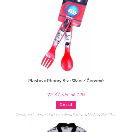
Plastové Příbory Star Wars / Červené
72
Kč
včetně DPH
Detail
Domácnost
,
Filmy / Hry
,
Hrané filmy
,
Kuchyně
,
Nádobí
,
Star Wars