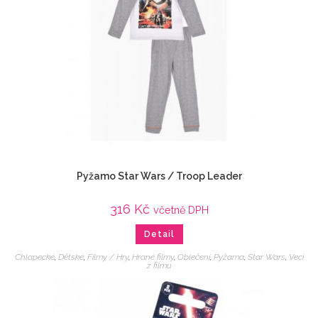
Pyžamo Star Wars / Troop Leader
316
Kč
včetně DPH
Detail
Chlapecké
,
Dětské
,
Filmy / Hry
,
Hrané filmy
,
Oblečení
,
Pyžama
,
Star Wars
,
Veci
z filmu