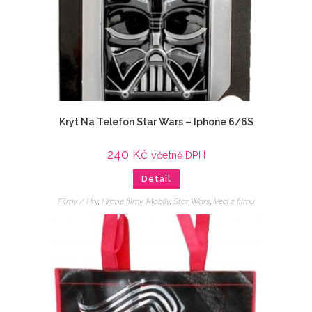
Kryt Na Telefon Star Wars – Iphone 6/6S
240
Kč
včetně DPH
Detail
Filmy / Hry
,
Hrané filmy
,
Mobily
,
Star Wars
,
Veci z filmu