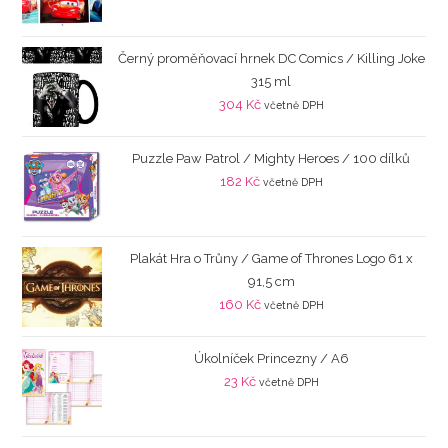
Černý proměňovací hrnek DC Comics / Killing Joke
315 ml
304
Kč
včetně DPH
Puzzle Paw Patrol / Mighty Heroes / 100 dílků
182
Kč
včetně DPH
Plakát Hra o Trůny / Game of Thrones Logo 61 x
91,5 cm
160
Kč
včetně DPH
Úkolníček Princezny / A6
23
Kč
včetně DPH