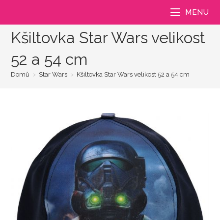
Přejít
MENU
k
obsahu
Kšiltovka Star Wars velikost
52 a 54 cm
Domů
>
Star Wars
>
Kšiltovka Star Wars velikost 52 a 54 cm