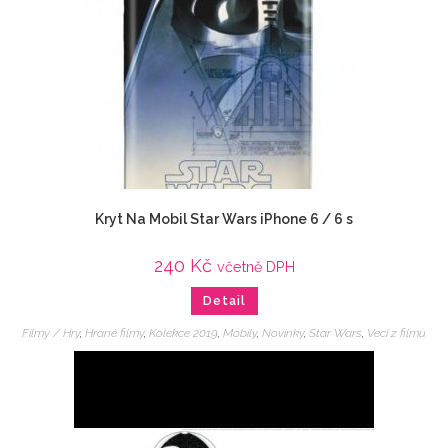
Kryt Na Mobil Star Wars iPhone 6 / 6 s
240
Kč
včetně DPH
Detail
Filmy / Hry
,
Hrané filmy
,
Kolekce 2019
,
Mobily
,
Novinky
,
Star Wars
,
Veci z filmu