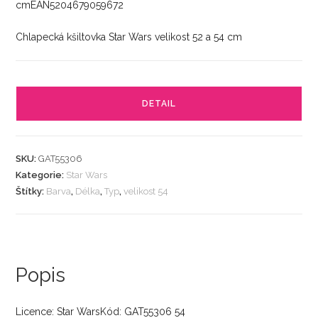
cmEAN5204679059672
Chlapecká kšiltovka Star Wars velikost 52 a 54 cm
DETAIL
SKU:
GAT55306
Kategorie:
Star Wars
Štítky:
Barva
,
Délka
,
Typ
,
velikost 54
Popis
Licence: Star WarsKód: GAT55306 54