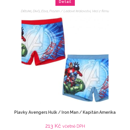
Detail
Dětské
,
Dívčí
,
Elsa
,
Frozen / Ledové království
,
Veci z filmu
Plavky Avengers Hulk / Iron Man / Kapitán Amerika
213
Kč
včetně DPH