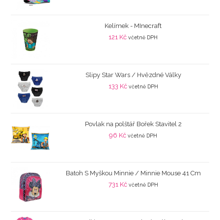
Kelímek - MInecraft
121
Kč
včetně DPH
Slipy Star Wars / Hvězdné Války
133
Kč
včetně DPH
Povlak na polštář Bořek Stavitel 2
96
Kč
včetně DPH
Batoh S Myškou Minnie / Minnie Mouse 41 Cm
731
Kč
včetně DPH