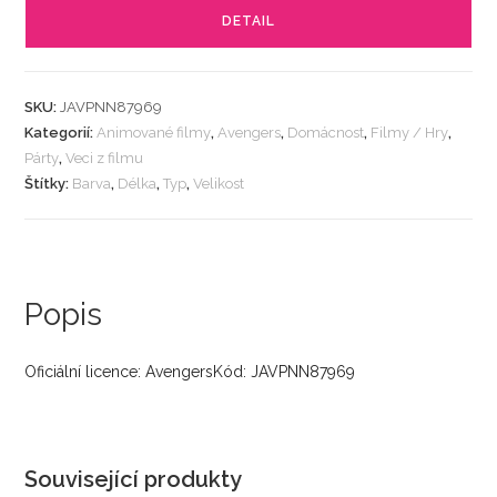
DETAIL
SKU:
JAVPNN87969
Kategorií:
Animované filmy
,
Avengers
,
Domácnost
,
Filmy / Hry
,
Párty
,
Veci z filmu
Štítky:
Barva
,
Délka
,
Typ
,
Velikost
Popis
Oficiální licence: AvengersKód: JAVPNN87969
Související produkty