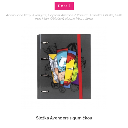
Detail
Animované filmy
,
Avengers
,
Captain America / Kapitán Amerika
,
Dětské
,
Hulk
,
Iron Man
,
Oblečení
,
plavky
,
Veci z filmu
Složka Avengers s gumičkou