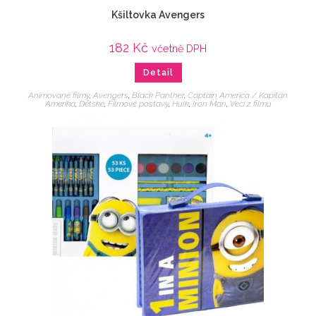
Kšiltovka Avengers
182
Kč
včetně DPH
Detail
Animované filmy
,
Avengers
,
Black Panther
,
Captain America / Kapitán
Amerika
,
Dětské
,
Filmové postavy
,
Hulk
,
Iron Man
,
Veci z filmu