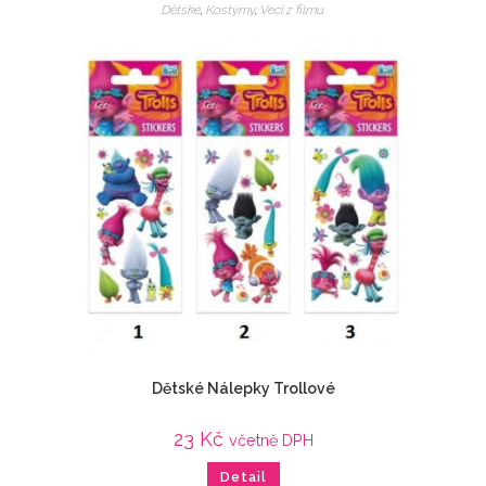
Dětské
,
Kostýmy
,
Veci z filmu
Dětské Nálepky Trollové
23
Kč
včetně DPH
Detail