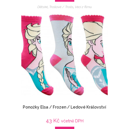
Dětské
,
Trollové / Trolls
,
Veci z filmu
Ponožky Elsa / Frozen / Ledové Království
43
Kč
včetně DPH