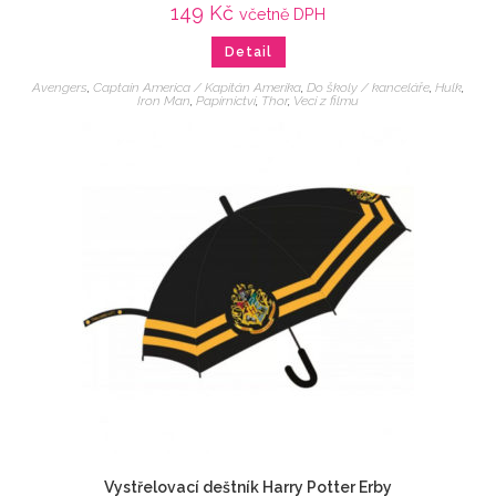
149
Kč
včetně DPH
Detail
Avengers
,
Captain America / Kapitán Amerika
,
Do školy / kanceláře
,
Hulk
,
Iron Man
,
Papírnictví
,
Thor
,
Veci z filmu
Vystřelovací deštník Harry Potter Erby