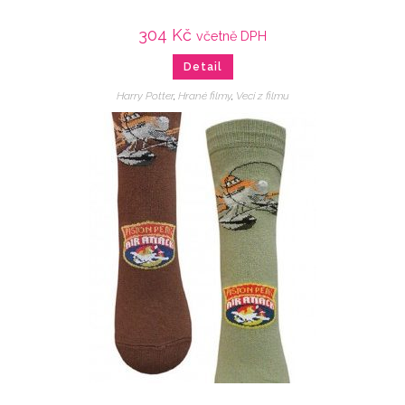
304
Kč
včetně DPH
Detail
Harry Potter
,
Hrané filmy
,
Veci z filmu