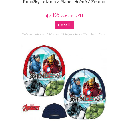
Ponožky Letadla / Planes Hnědé / Zelené
47
Kč
včetně DPH
Detail
Dětské
,
Letadla / Planes
,
Oblečení
,
Ponožky
,
Veci z filmu