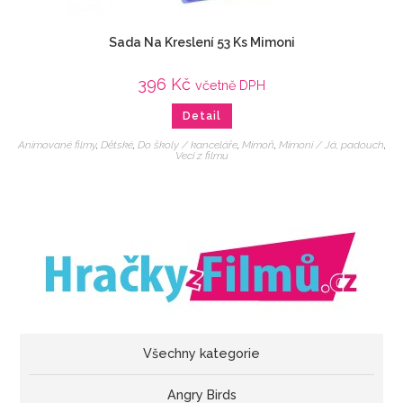
Sada Na Kreslení 53 Ks Mimoni
396
Kč
včetně DPH
Detail
Animované filmy
,
Dětské
,
Do školy / kanceláře
,
Mimoň
,
Mimoni / Já, padouch
,
Veci z filmu
Všechny kategorie
Angry Birds