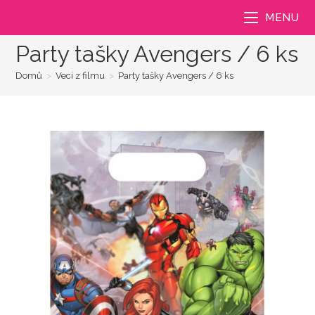
Přejít
MENU
k
obsahu
Party tašky Avengers / 6 ks
Domů
>
Veci z filmu
>
Party tašky Avengers / 6 ks