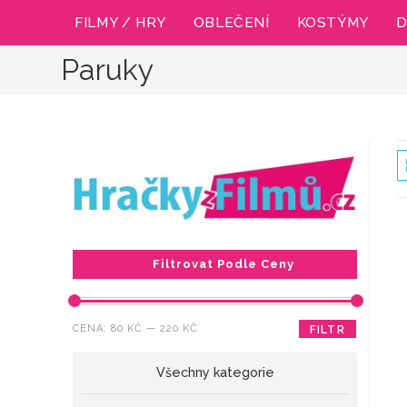
Přejít
FILMY / HRY
OBLEČENÍ
KOSTÝMY
D
k
obsahu
Paruky
Filtrovat Podle Ceny
Minimální
Maximální
CENA:
80 KČ
—
220 KČ
FILTR
cena
cena
Všechny kategorie