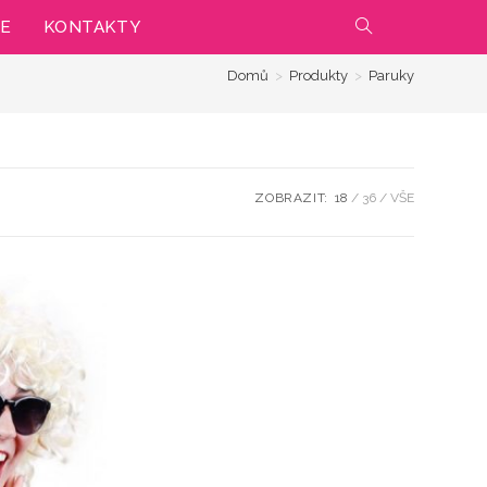
IE
KONTAKTY
PŘEPNOUT
Domů
>
Produkty
>
Paruky
VYHLEDÁVÁNÍ
NA
WEBU
ZOBRAZIT:
18
36
VŠE