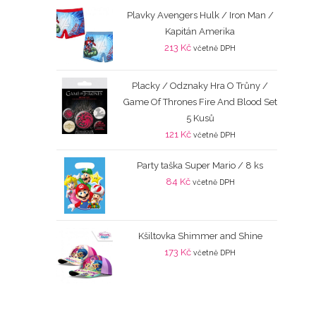
Plavky Avengers Hulk / Iron Man /
Kapitán Amerika
213
Kč
včetně DPH
Placky / Odznaky Hra O Trůny /
Game Of Thrones Fire And Blood Set
5 Kusů
121
Kč
včetně DPH
Party taška Super Mario / 8 ks
84
Kč
včetně DPH
Kšiltovka Shimmer and Shine
173
Kč
včetně DPH