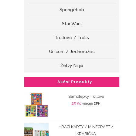
Spongebob
Star Wars
Trollové / Trolls
Unicorn / Jednorožec
Želvy Ninja
Akční Produkty
Samolepky Trollové
25
Kč
včetně DPH
HRACÍ KARTY / MINECRAFT /
KRABIČKA