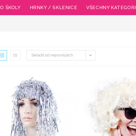
O ŠKOLY
HRNKY / SKLENICE
VŠECHNY KATEGOR
Seřadit od nejnovějších