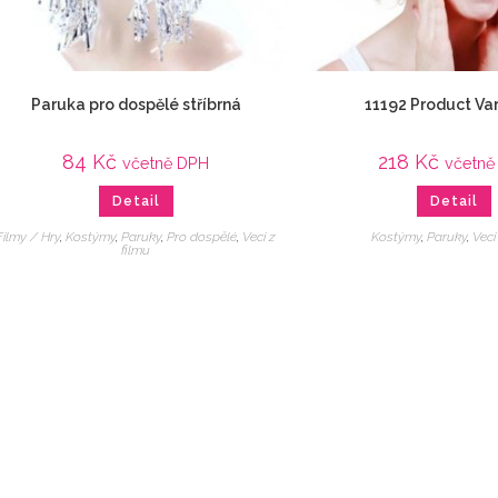
Paruka pro dospělé stříbrná
11192 Product Var
84
Kč
218
Kč
včetně DPH
včetně
Detail
Detail
Filmy / Hry
,
Kostýmy
,
Paruky
,
Pro dospělé
,
Veci z
Kostýmy
,
Paruky
,
Veci
filmu