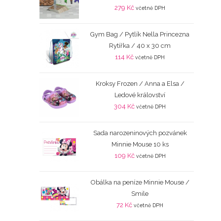
279
Kč
včetně DPH
Gym Bag / Pytlík Nella Princezna
Rytířka / 40 x 30 cm
114
Kč
včetně DPH
Kroksy Frozen / Anna a Elsa /
Ledové království
304
Kč
včetně DPH
Sada narozeninových pozvánek
Minnie Mouse 10 ks
109
Kč
včetně DPH
Obálka na peníze Minnie Mouse /
Smile
72
Kč
včetně DPH