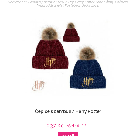
Domácnost
,
Filmové postavy
,
Filmy / Hry
,
Harry Potter
,
Hrané filmy
,
Ložnice
,
Nejprodávanější
,
Povlečení
,
Veci z filmu
Čepice s bambulí / Harry Potter
237
Kč
včetně DPH