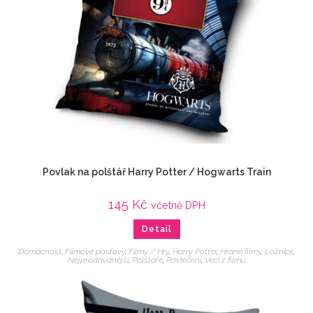
Povlak na polštář Harry Potter / Hogwarts Train
145
Kč
včetně DPH
Detail
Domácnost
,
Filmové postavy
,
Filmy / Hry
,
Harry Potter
,
Hrané filmy
,
Ložnice
,
Nejprodávanější
,
Polštáře
,
Povlečení
,
Veci z filmu