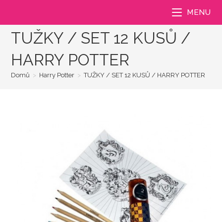
Přejít
MENU
k
obsahu
TUŽKY / SET 12 KUSŮ /
HARRY POTTER
Domů
>
Harry Potter
>
TUŽKY / SET 12 KUSŮ / HARRY POTTER