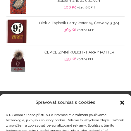
Spidermans 61 x 91,5 cm
160
Kč
včetně DPH
Blok / Zápisník Harry Potter A5 Červený 9 3/4
365
Kč
včetně DPH
ČEPICE ZIMNÍ KULICH - HARRY POTTER
539
Kč
včetně DPH
Spravovat souhlas s cookies
Kategorie produktů
K ukládání a/nebo přístupu k informacím o zařízení používáme
technologie, jako jsou soubory cookie. Děláme to, abychom zlepšili zážitek
z prohlížení a zobrazovali personalizované reklamy. Souhlas s těmito
technologiemi nám umožní zpracovávat údaje, jako je chování při