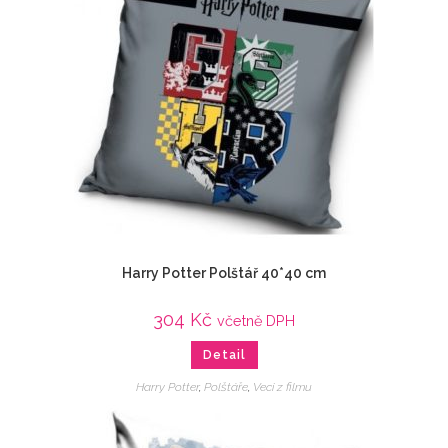
Harry Potter Polštář 40*40 cm
304
Kč
včetně DPH
Detail
Harry Potter
,
Polštáře
,
Veci z filmu