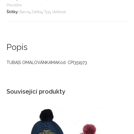
Pouzdra
Štítky:
Barva
,
Délka
,
Typ
,
Velikost
Popis
TUBA|S OMALOVÁNKAMAKód: CPI351973
Související produkty