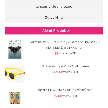
Unicorn / Jednorožec
Želvy Ninja
Akční Produkty
Plakát na stěnu Hra o trůny / Game of Thrones / All
Men Must Die 61 x 91,5 cm
133
Kč
včetně DPH
Sluneční Brýle Žluté Olaf Frozen
201
Kč
včetně DPH
ŠKOLNÍ 3D GUMY / KUCHYŇSKÝ SET
59
Kč
včetně DPH