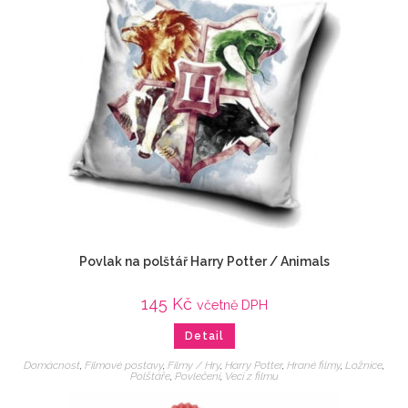
Povlak na polštář Harry Potter / Animals
145
Kč
včetně DPH
Detail
Domácnost
,
Filmové postavy
,
Filmy / Hry
,
Harry Potter
,
Hrané filmy
,
Ložnice
,
Polštáře
,
Povlečení
,
Veci z filmu