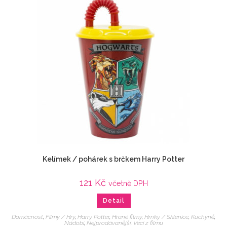
Kelímek / pohárek s brčkem Harry Potter
121
Kč
včetně DPH
Detail
Domácnost
,
Filmy / Hry
,
Harry Potter
,
Hrané filmy
,
Hrnky / Sklenice
,
Kuchyně
,
Nádobí
,
Nejprodávanější
,
Veci z filmu