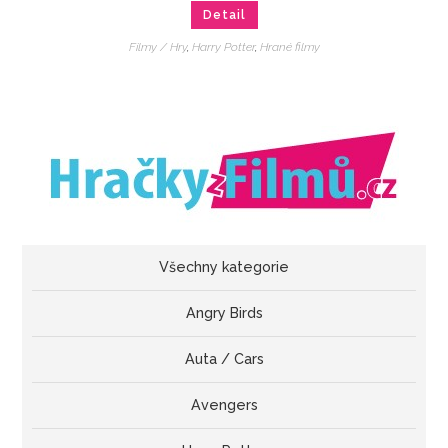
Detail
Filmy / Hry
,
Harry Potter
,
Hrané filmy
Všechny kategorie
Angry Birds
Auta / Cars
Avengers