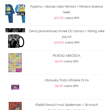
Pyžamo / domácí úbor Mimoni / Minions Science
Geek
307
Kč
včetně DPH
Černý proměňovací hrnek DC Comics / Killing Joke
315 ml
304
Kč
včetně DPH
PEXESO ABECEDA
29
Kč
včetně DPH
Ubrousky Trolls Vlhčené 72 Ks
79
Kč
včetně DPH
Plakát Pavoučí muž Spiderman / So much