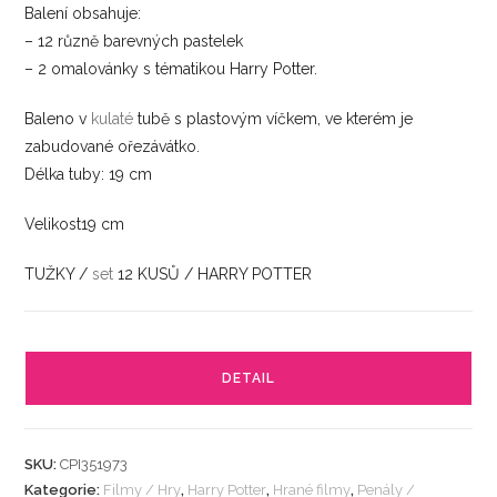
Balení obsahuje:
– 12 různě barevných pastelek
– 2 omalovánky s tématikou Harry Potter.
Baleno v
kulaté
tubě s plastovým víčkem, ve kterém je
zabudované ořezávátko.
Délka tuby: 19 cm
Velikost19 cm
TUŽKY /
set
12 KUSŮ / HARRY POTTER
DETAIL
SKU:
CPI351973
Kategorie:
Filmy / Hry
,
Harry Potter
,
Hrané filmy
,
Penály /