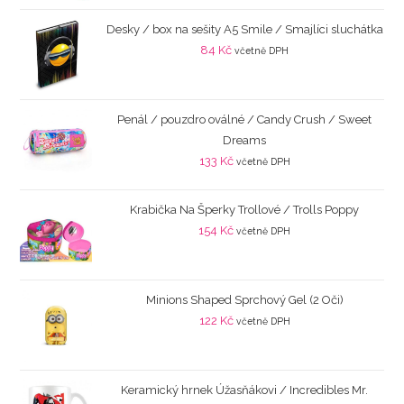
Desky / box na sešity A5 Smile / Smajlíci sluchátka
84
Kč
včetně DPH
Penál / pouzdro oválné / Candy Crush / Sweet
Dreams
133
Kč
včetně DPH
Krabička Na Šperky Trollové / Trolls Poppy
154
Kč
včetně DPH
Minions Shaped Sprchový Gel (2 Oči)
122
Kč
včetně DPH
Keramický hrnek Úžasňákovi / Incredibles Mr.