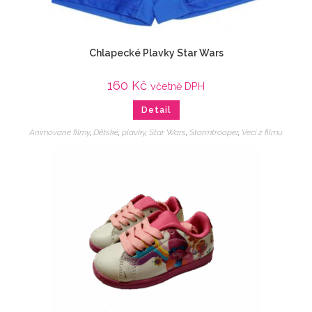
Chlapecké Plavky Star Wars
160
Kč
včetně DPH
Detail
Animované filmy
,
Dětské
,
plavky
,
Star Wars
,
Stormtrooper
,
Veci z filmu