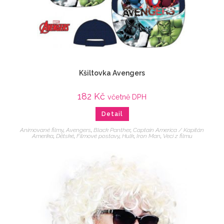
Kšiltovka Avengers
182
Kč
včetně DPH
Detail
Animované filmy
,
Avengers
,
Black Panther
,
Captain America / Kapitán
Amerika
,
Dětské
,
Filmové postavy
,
Hulk
,
Iron Man
,
Veci z filmu