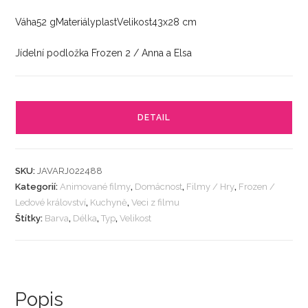
Váha52 gMateriályplastVelikost43x28 cm
Jídelní podložka Frozen 2 / Anna a Elsa
DETAIL
SKU:
JAVARJ022488
Kategorií:
Animované filmy
,
Domácnost
,
Filmy / Hry
,
Frozen /
Ledové království
,
Kuchyně
,
Veci z filmu
Štítky:
Barva
,
Délka
,
Typ
,
Velikost
Popis