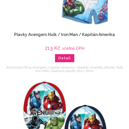
Plavky Avengers Hulk / Iron Man / Kapitán Amerika
213
Kč
včetně DPH
Detail
Animované filmy
,
Avengers
,
Captain America / Kapitán Amerika
,
Dětské
,
Hulk
,
Iron Man
,
Oblečení
,
plavky
,
Veci z filmu