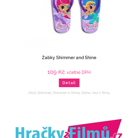
Žabky Shimmer and Shine
109
Kč
včetně DPH
Detail
Dívčí
,
Shimmer
,
Shimmer a Shine
,
Shine
,
Veci z filmu