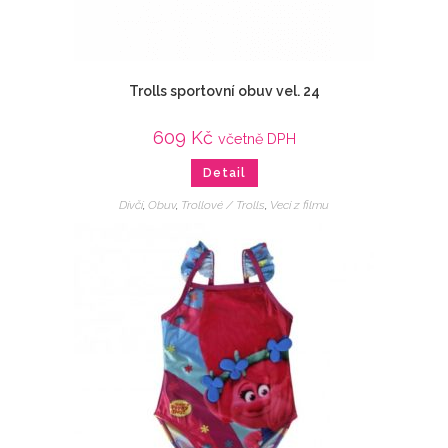
Trolls sportovní obuv vel. 24
609
Kč
včetně DPH
Detail
Dívčí
,
Obuv
,
Trollové / Trolls
,
Veci z filmu