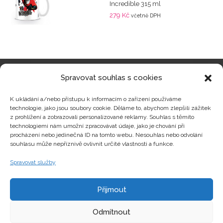
Incredible 315 ml
279
Kč
včetně DPH
Spravovat souhlas s cookies
Kategorie produktů
K ukládání a/nebo přístupu k informacím o zařízení používáme
technologie, jako jsou soubory cookie. Děláme to, abychom zlepšili zážitek
z prohlížení a zobrazovali personalizované reklamy. Souhlas s těmito
technologiemi nám umožní zpracovávat údaje, jako je chování při
procházení nebo jedinečná ID na tomto webu. Nesouhlas nebo odvolání
Zajímavosti
souhlasu může nepříznivě ovlivnit určité vlastnosti a funkce.
Spravovat služby
Kontakty
Přijmout
Odmítnout