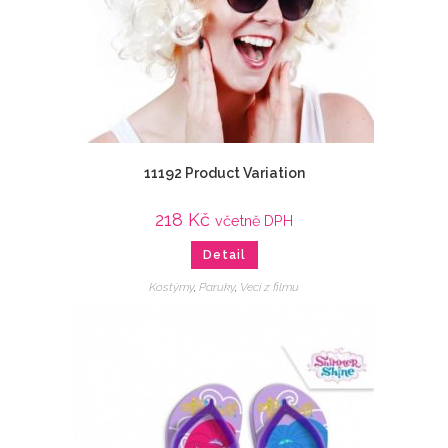
11192 Product Variation
218
Kč
včetně DPH
Detail
Kostýmy
,
Paruky
,
Veci z filmu