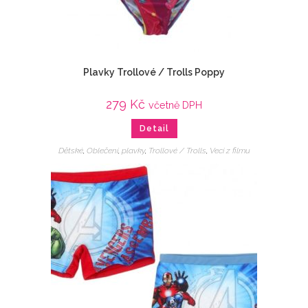
Plavky Trollové / Trolls Poppy
279
Kč
včetně DPH
Detail
Dětské
,
Oblečení
,
plavky
,
Trollové / Trolls
,
Veci z filmu