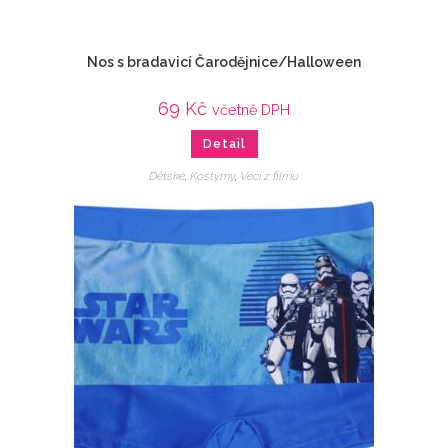
Nos s bradavicí Čarodějnice/Halloween
69
Kč
včetně DPH
Detail
Dětské
,
Kostýmy
,
Veci z filmu