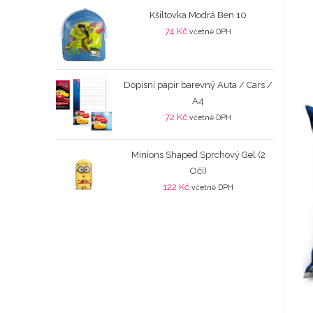
Kšiltovka Modrá Ben 10
74
Kč
včetně DPH
Dopisní papír barevný Auta / Cars /
A4
72
Kč
včetně DPH
Minions Shaped Sprchový Gel (2
Oči)
122
Kč
včetně DPH