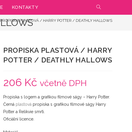
IE
KONTAKTY
PŘEPNOUT
ALLOWS
PROPISKA PLASTOVÁ / HARRY POTTER / DEATHLY HALLOWS
VYHLEDÁVÁNÍ
NA
PROPISKA PLASTOVÁ / HARRY
WEBU
POTTER / DEATHLY HALLOWS
206
Kč
včetně DPH
Propiska s logem a grafikou filmové ságy – Harry Potter.
Černá
plastová
propiska s grafikou filmové ságy Harry
Potter a Relikvie smrti.
Oficiální licence.