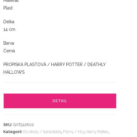
Materiál
Plast
Délka
14 cm
Barva
Černá
PROPISKA PLASTOVÁ / HARRY POTTER / DEATHLY
HALLOWS
DETAIL
SKU:
GAT512802
Kategorií:
Do školy / kanceláře
,
Filmy / Hry
,
Harry Potter
,