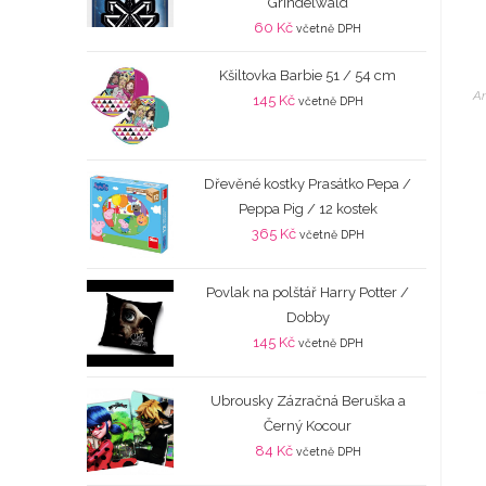
Grindelwald
60
Kč
včetně DPH
Kšiltovka Barbie 51 / 54 cm
An
145
Kč
včetně DPH
Dřevěné kostky Prasátko Pepa /
Peppa Pig / 12 kostek
365
Kč
včetně DPH
Povlak na polštář Harry Potter /
Dobby
145
Kč
včetně DPH
Ubrousky Zázračná Beruška a
Černý Kocour
84
Kč
včetně DPH