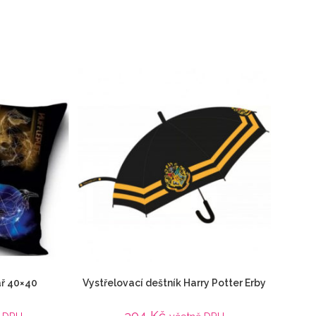
ář 40×40
Vystřelovací deštník Harry Potter Erby
304
Kč