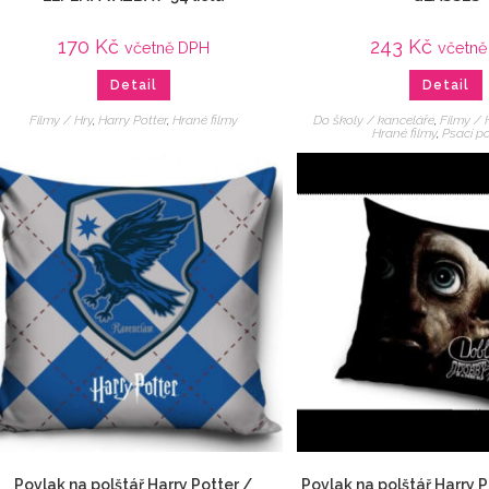
170
Kč
243
Kč
včetně DPH
včetně
Detail
Detail
Filmy / Hry
,
Harry Potter
,
Hrané filmy
Do školy / kanceláře
,
Filmy / 
Hrané filmy
,
Psací p
Povlak na polštář Harry Potter /
Povlak na polštář Harry 