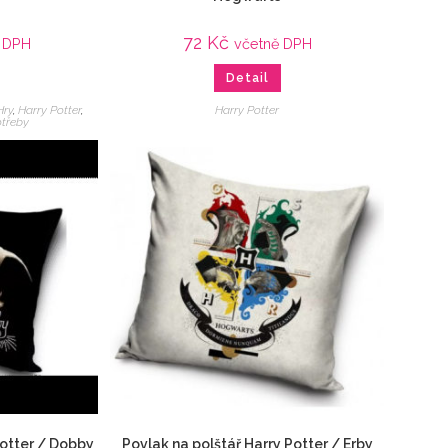
72
Kč
 DPH
včetně DPH
Detail
Hry
,
Harry Potter
,
Harry Potter
otřeby
Potter / Dobby
Povlak na polštář Harry Potter / Erby