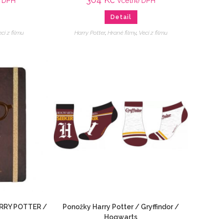
ě DPH
včetně DPH
Detail
ci z filmu
Harry Potter
,
Hrané filmy
,
Veci z filmu
ARRY POTTER /
Ponožky Harry Potter / Gryffindor /
Hogwarts