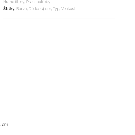
Hrané filmy
,
Psací potřeby
Štítky:
Barva
,
Délka 14 cm
,
Typ
,
Velikost
4 cm