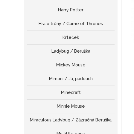
Harry Potter
Hra o trůny / Game of Thrones
Krteček
Ladybug / Beruška
Mickey Mouse
Mimoni / Já, padouch
Minecraft
Minnie Mouse
Miraculous Ladybug / Zázračná Beruška
My little pony