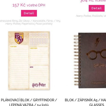
včetn
157
Kč
včetně DPH
Detail
Detail
Harry Potter
,
Polštáře
,
Ve
imované filmy
,
Do školy / kanceláře
,
Filmy / Hry
,
Harry Potter
,
Papírnictví
,
Psací potřeby
PLÁNOVACÍ BLOK / GRYFFINDOR /
BLOK / ZÁPISNÍK A5 / H
LEPENÁ VAZBA / 54 listů
GLASSES