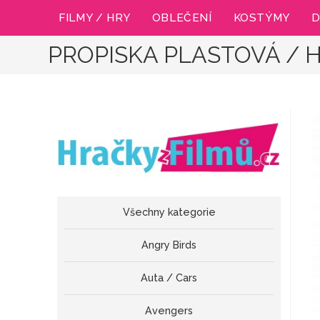
Přejít
FILMY / HRY
OBLEČENÍ
KOSTÝMY
D
k
obsahu
PROPISKA PLASTOVÁ / 
Všechny kategorie
Angry Birds
Auta / Cars
Avengers