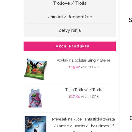
Trollové / Trolls
Unicorn / Jednorožec
S
Želvy Ninja
Akční Produkty
Povlak na polštář Bing / Štěně
145
Kč
včetně DPH
Tílko Trollové / Trolls
187
Kč
včetně DPH
D
Přívěšek na klíče Fantastická zvířata
/ Fantastic Beasts / The Crimes Of