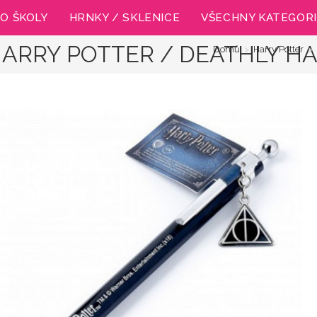
O ŠKOLY
HRNKY / SKLENICE
VŠECHNY KATEGOR
HARRY POTTER / DEATHLY H
Domů
>
Harry Potter
>