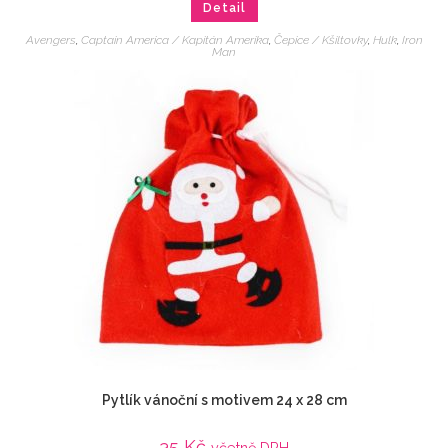
Detail
Avengers
,
Captain America / Kapitán Amerika
,
Čepice / Kšiltovky
,
Hulk
,
Iron
Man
Pytlík vánoční s motivem 24 x 28 cm
35
Kč
včetně DPH