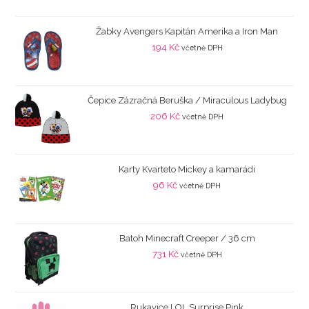
Žabky Avengers Kapitán Amerika a Iron Man
194
Kč
včetně DPH
Čepice Zázračná Beruška / Miraculous Ladybug
206
Kč
včetně DPH
Karty Kvarteto Mickey a kamarádi
96
Kč
včetně DPH
Batoh Minecraft Creeper / 36 cm
731
Kč
včetně DPH
Rukavice LOL Surprise Pink