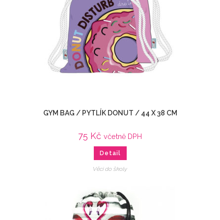
GYM BAG / PYTLÍK DONUT / 44 X 38 CM
75
Kč
včetně DPH
Detail
Věci do školy