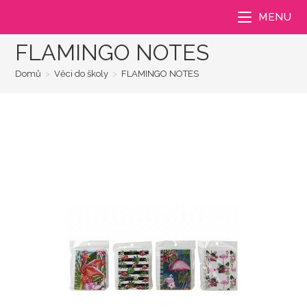
Přejít
MENU
k
obsahu
FLAMINGO NOTES
Domů
>
Věci do školy
>
FLAMINGO NOTES