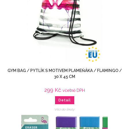
GYM BAG / PYTLÍK S MOTIVEM PLAMEŇÁKA / FLAMINGO /
30 X 45 CM
299
Kč
včetně DPH
Detail
Věci do školy