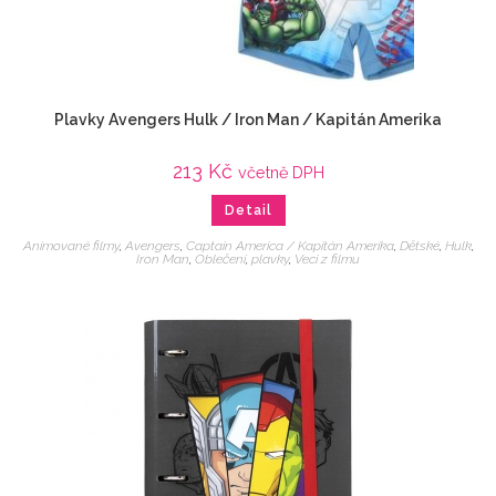
Plavky Avengers Hulk / Iron Man / Kapitán Amerika
213
Kč
včetně DPH
Detail
Animované filmy
,
Avengers
,
Captain America / Kapitán Amerika
,
Dětské
,
Hulk
,
Iron Man
,
Oblečení
,
plavky
,
Veci z filmu