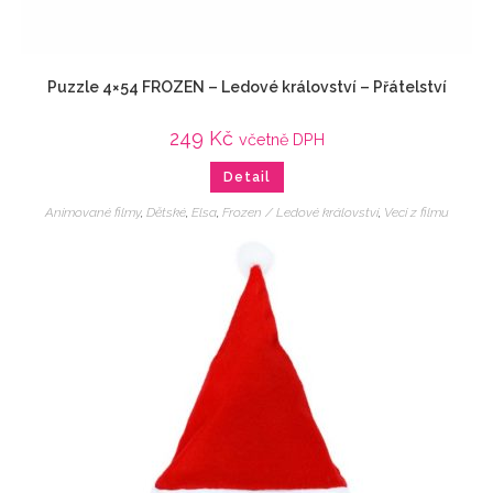
Puzzle 4×54 FROZEN – Ledové království – Přátelství
249
Kč
včetně DPH
Detail
Animované filmy
,
Dětské
,
Elsa
,
Frozen / Ledové království
,
Veci z filmu