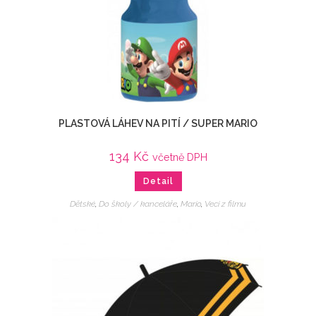
PLASTOVÁ LÁHEV NA PITÍ / SUPER MARIO
134
Kč
včetně DPH
Detail
Dětské
,
Do školy / kanceláře
,
Mario
,
Veci z filmu