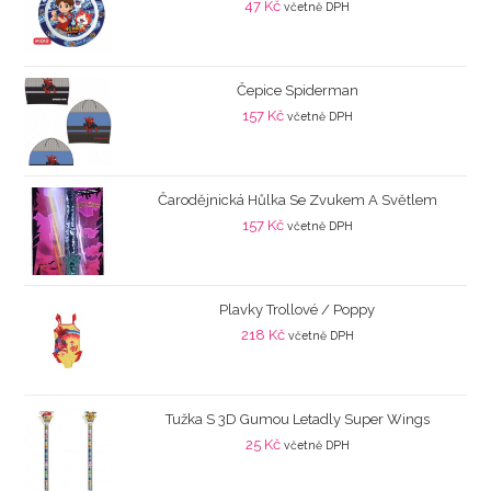
47
Kč
včetně DPH
Čepice Spiderman
157
Kč
včetně DPH
Čarodějnická Hůlka Se Zvukem A Světlem
157
Kč
včetně DPH
Plavky Trollové / Poppy
218
Kč
včetně DPH
Tužka S 3D Gumou Letadly Super Wings
25
Kč
včetně DPH