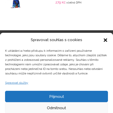
279
Kč
včetně DPH
Spravovat souhlas s cookies
Kategorie produktů
K ukládání a/nebo přístupu k informacím o zařízení používáme
technologie, jako jsou soubory cookie. Děláme to, abychom zlepšili zážitek
z prohlížení a zobrazovali personalizované reklamy. Souhlas s těmito
technologiemi nám umožní zpracovávat údaje, jako je chování při
procházení nebo jedinečná ID na tomto webu. Nesouhlas nebo odvolání
Zajímavosti
souhlasu může nepříznivě ovlivnit určité vlastnosti a funkce.
Spravovat služby
Kontakty
Přijmout
Odmítnout