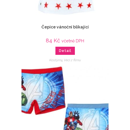
Čepice vánoční blikající
84
Kč
včetně DPH
Detail
Kostýmy
,
Veci z filmu