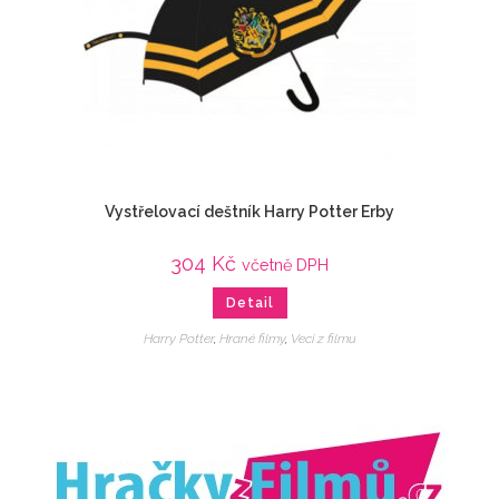
Vystřelovací deštník Harry Potter Erby
304
Kč
včetně DPH
Detail
Harry Potter
,
Hrané filmy
,
Veci z filmu