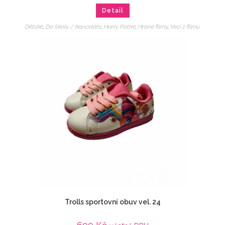
Detail
Dětské
,
Do školy / kanceláře
,
Harry Potter
,
Hrané filmy
,
Veci z filmu
Trolls sportovní obuv vel. 24