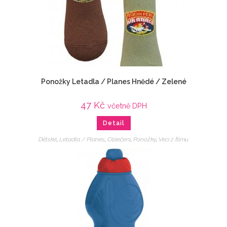
Ponožky Letadla / Planes Hnědé / Zelené
47
Kč
včetně DPH
Detail
Dětské
,
Letadla / Planes
,
Oblečení
,
Ponožky
,
Veci z filmu