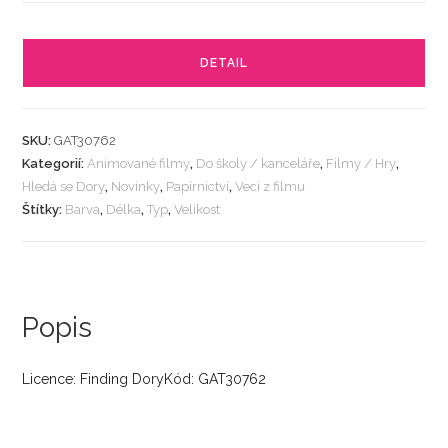
DETAIL
SKU:
GAT30762
Kategorií:
Animované filmy
,
Do školy / kanceláře
,
Filmy / Hry
,
Hledá se Dory
,
Novinky
,
Papírnictví
,
Veci z filmu
Štítky:
Barva
,
Délka
,
Typ
,
Velikost
Popis
Licence: Finding DoryKód: GAT30762