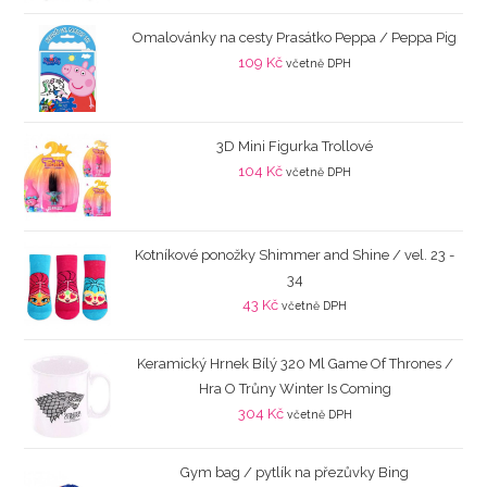
Omalovánky na cesty Prasátko Peppa / Peppa Pig
109
Kč
včetně DPH
3D Mini Figurka Trollové
104
Kč
včetně DPH
Kotníkové ponožky Shimmer and Shine / vel. 23 -
34
43
Kč
včetně DPH
Keramický Hrnek Bílý 320 Ml Game Of Thrones /
Hra O Trůny Winter Is Coming
304
Kč
včetně DPH
Gym bag / pytlík na přezůvky Bing