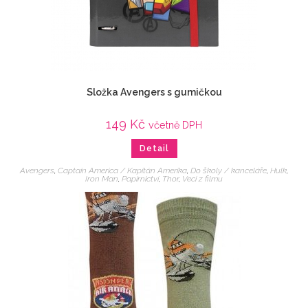
Složka Avengers s gumičkou
149
Kč
včetně DPH
Detail
Avengers
,
Captain America / Kapitán Amerika
,
Do školy / kanceláře
,
Hulk
,
Iron Man
,
Papírnictví
,
Thor
,
Veci z filmu