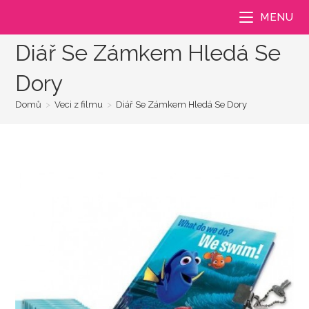
Přejít
MENU
k
obsahu
Diář Se Zámkem Hledá Se
Dory
Domů
>
Veci z filmu
>
Diář Se Zámkem Hledá Se Dory