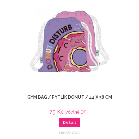
GYM BAG / PYTLÍK DONUT / 44 X 38 CM
75
Kč
včetně DPH
Detail
Věci do školy