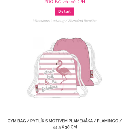
200
Kč
včetně DPH
Detail
Miraculous Ladybug / Zázračná Beruška
GYM BAG / PYTLÍK S MOTIVEM PLAMEŇÁKA / FLAMINGO /
44,5 X 38 CM