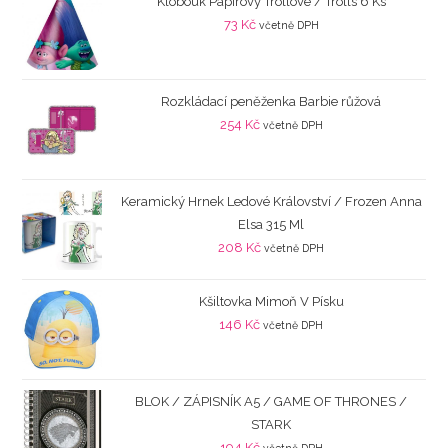
Klobouk Papírový Trollové / Trolls 6 Ks
73
Kč
včetně DPH
Rozkládací peněženka Barbie růžová
254
Kč
včetně DPH
Keramický Hrnek Ledové Království / Frozen Anna
Elsa 315 Ml
208
Kč
včetně DPH
Kšiltovka Mimoň V Písku
146
Kč
včetně DPH
BLOK / ZÁPISNÍK A5 / GAME OF THRONES /
STARK
194
Kč