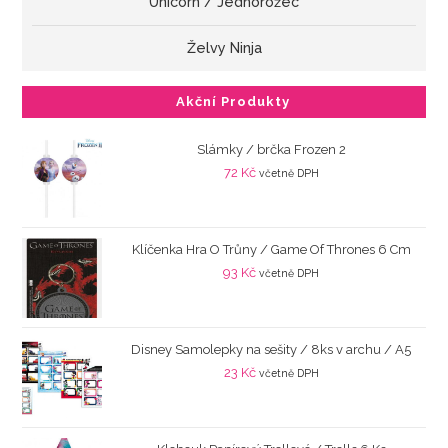
Unicorn / Jednorožec
Želvy Ninja
Akční Produkty
Slámky / brčka Frozen 2
72
Kč
včetně DPH
Klíčenka Hra O Trůny / Game Of Thrones 6 Cm
93
Kč
včetně DPH
Disney Samolepky na sešity / 8ks v archu / A5
23
Kč
včetně DPH