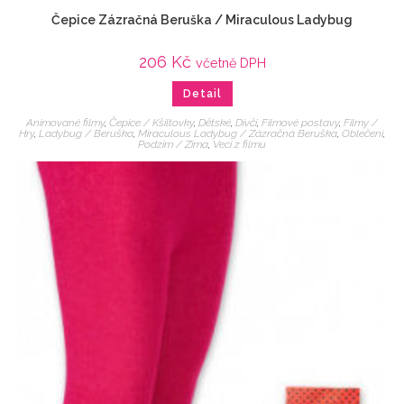
Čepice Zázračná Beruška / Miraculous Ladybug
206
Kč
včetně DPH
Detail
Animované filmy
,
Čepice / Kšiltovky
,
Dětské
,
Dívčí
,
Filmové postavy
,
Filmy /
Hry
,
Ladybug / Beruška
,
Miraculous Ladybug / Zázračná Beruška
,
Oblečení
,
Podzim / Zima
,
Veci z filmu