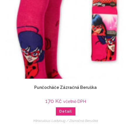
Punčocháče Zázračná Beruška
170
Kč
včetně DPH
Detail
Miraculous Ladybug / Zázračná Beruška