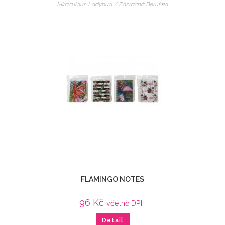
Miraculous Ladybug / Zázračná Beruška
FLAMINGO NOTES
96
Kč
včetně DPH
Detail