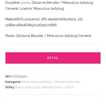
Dvojdílné
plavky
Zázračná Beruška / Miraculous ladybug
Červené. Licence: Miraculous ladybug
Materiál82% polyamid, 18% elastanVelikost104, 116,
128BarvaRedEAN5204679072886
Plavky Zázračná Beruška / Miraculous ladybug Červené
DETAIL
SKU:
GAT55490
Kategorie:
Miraculous Ladybug / Zázračná Beruška
Štítky:
Barva
,
Délka
,
Typ
,
Velikost 104cm, 116cm