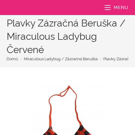
Přejít
MENU
k
obsahu
Plavky Zázračná Beruška /
Miraculous Ladybug
Červené
Domů
>
Miraculous Ladybug / Zázračná Beruška
>
Plavky Zázračná