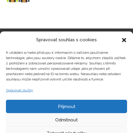
Spravovat souhlas s cookies
Kategorie produktů
K ukládání a/nebo přístupu k informacím o zařízení používáme
technologie, jako jsou soubory cookie. Děláme to, abychom zlepšili zážitek
z prohlížení a zobrazovali personalizované reklamy. Souhlas s těmito
technologiemi nám umožní zpracovávat údaje, jako je chování při
procházení nebo jedinečná ID na tomto webu. Nesouhlas nebo odvolání
Zajímavosti
souhlasu může nepříznivě ovlivnit určité vlastnosti a funkce.
Spravovat služby
Kontakty
Přijmout
Odmítnout