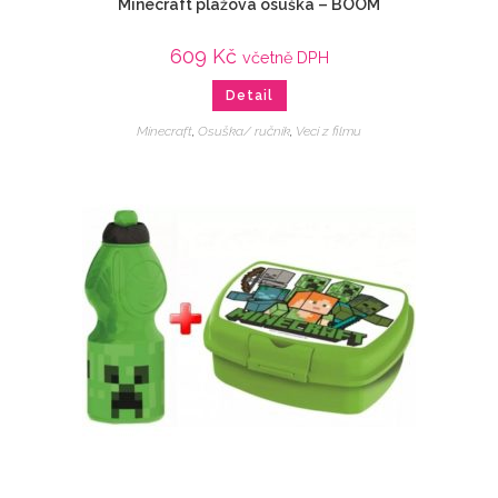
Minecraft plážová osuška – BOOM
609
Kč
včetně DPH
Detail
Minecraft
,
Osuška/ ručník
,
Veci z filmu