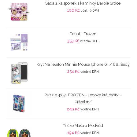
Sada 2 ks sponek s kamínky Barbie Srdce
106
Kč
včetně DPH
Penál - Frozen
353
Kč
včetně DPH
Kryt Na Telefon Minnie Mouse Iphone 6+ / 6S+ Šedý
254
Kč
včetně DPH
Puzzle 4x54 FROZEN - Ledové království -
Přátelství
249
Kč
včetně DPH
Tričko Máša a Medvěd
194
Kč
včetně DPH