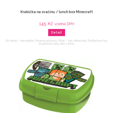
Krabička na svačinu / lunch box Minecraft
145
Kč
včetně DPH
Detail
Do školy / kanceláře
,
Filmové postavy
,
Filmy / Hry
,
Minecraft
,
Počítačové hry
,
Svačinové sety
,
Veci z filmu