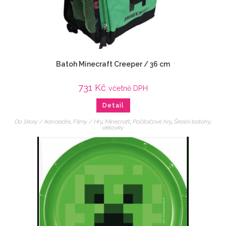
Batoh Minecraft Creeper / 36 cm
731
Kč
včetně DPH
Detail
Do školy / kanceláře
,
Filmy / Hry
,
Minecraft
,
Počítačové hry
,
Školní batohy,
aktovky