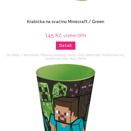
Krabička na svačinu Minecraft / Green
145
Kč
včetně DPH
Detail
Do školy / kanceláře
,
Filmové postavy
,
Filmy / Hry
,
Minecraft
,
Počítačové hry
,
Svačinové sety
,
Veci z filmu