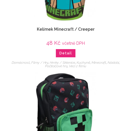
Kelímek Minecraft / Creeper
48
Kč
včetně DPH
Detail
Domácnost
,
Filmy / Hry
,
Hrnky / Sklenice
,
Kuchyně
,
Minecraft
,
Nádobí
,
Počítačové hry
,
Veci z filmu