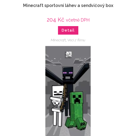
Minecraft sportovní láhev a sendvičový box
204
Kč
včetně DPH
Detail
Minecraft
,
Veci z filmu