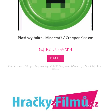
Plastový talířek Minecraft / Creeper / 22 cm
84
Kč
včetně DPH
Detail
Domácnost
,
Filmy / Hry
,
Kuchyně
,
LOL Surprise
,
Minecraft
,
Nádobí
,
Veci z
filmu