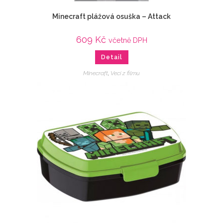
Minecraft plážová osuška – Attack
609
Kč
včetně DPH
Detail
Minecraft
,
Veci z filmu