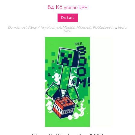
84
Kč
včetně DPH
Detail
Domácnost
,
Filmy / Hry
,
Kuchyně
,
Mikuláš
,
Minecraft
,
Počítačové hry
,
Veci z
filmu