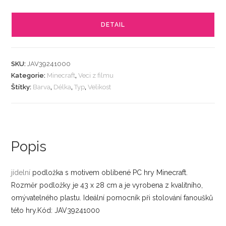
DETAIL
SKU:
JAV39241000
Kategorie:
Minecraft
,
Veci z filmu
Štítky:
Barva
,
Délka
,
Typ
,
Velikost
Popis
jídelní
podložka s motivem oblíbené PC hry Minecraft.
Rozměr podložky je 43 x 28 cm a je vyrobena z kvalitního,
omývatelného plastu. Ideální pomocník při stolování fanoušků
této hry.Kód: JAV39241000