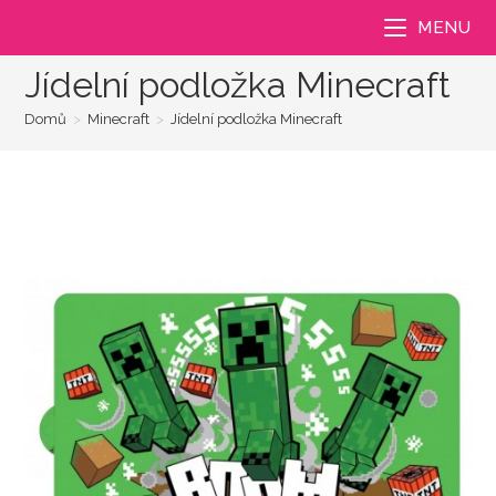
Přejít
MENU
k
obsahu
Jídelní podložka Minecraft
Domů
>
Minecraft
>
Jídelní podložka Minecraft